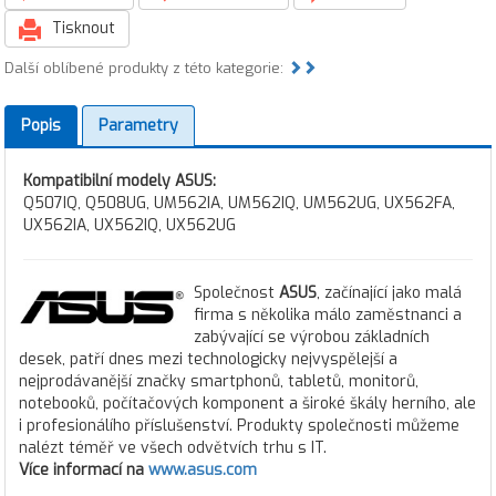
Tisknout
Další oblíbené produkty z této kategorie:
Popis
Parametry
Kompatibilní modely ASUS:
Q507IQ, Q508UG, UM562IA, UM562IQ, UM562UG, UX562FA,
UX562IA, UX562IQ, UX562UG
Společnost
ASUS
, začínající jako malá
firma s několika málo zaměstnanci a
zabývající se výrobou základních
desek, patří dnes mezi technologicky nejvyspělejší a
nejprodávanější značky smartphonů, tabletů, monitorů,
notebooků, počítačových komponent a široké škály herního, ale
i profesionálího příslušenství. Produkty společnosti můžeme
nalézt téměř ve všech odvětvích trhu s IT.
Více informací na
www.asus.com