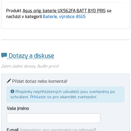
Produkt
Asus orig. baterie UX562FA BATT BYD PRIS
se
nachází v kategorii
Baterie
,
výrobce ASUS
Dotazy a diskuse
Zatím žádné dotazy. Buďte první!
Přidat dotaz nebo komentář
Příspěvky nepřihlášených uživatelů jsou zveřejněny po
schválení.
Přihlaste se
pro okamžité zveřejnění.
Vaše jméno
E-mail
(nepovinný, pro upozornění na odpověď)