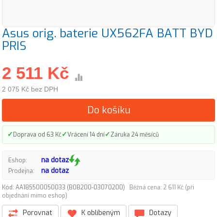
Asus orig. baterie UX562FA BATT BYD
PRIS
2 511 Kč
2 075 Kč bez DPH
Do košíku
✓
✓
✓
Doprava od 63 Kč
Vrácení 14 dní
Záruka 24 měsíců
na dotaz
Eshop:
na dotaz
Prodejna:
Kód: AA185500050033 (B0B200-03070200)
Běžná cena: 2 611 Kč (při
objednání mimo eshop)
Porovnat
K oblíbeným
Dotazy