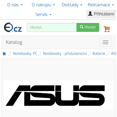
O nás
O nákupu
Doklady
Reklamace
Přihlášení
Servis
Hledat
Katalog
Notebooky, PC
Notebooky - příslušenství
Baterie
AS