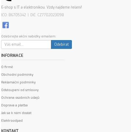
E-shop s IT a elektronikou. Vždy najdeme řešení!
IČO: 86705342 | DIČ: CZ7702023098
Odebírejte akční nabídky emailem:
Odebírat
INFORMACE
O firmě
Obchodní podmínky
Reklamační podmínky
Odstoupení od smlouvy
Ochrana osobních údajů
Doprava a platba
Jak se k nám dostat
Elektroodpad
KONTAKT