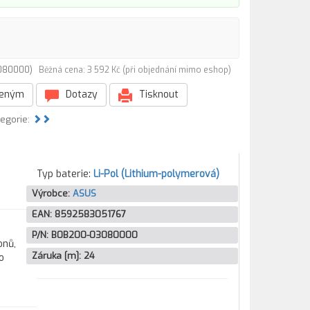
3080000)
Běžná cena: 3 592 Kč (při objednání mimo eshop)
beným
Dotazy
Tisknout
tegorie:
Typ baterie:
Li-Pol (Lithium-polymerová)
Výrobce:
ASUS
EAN:
8592583051767
P/N:
B0B200-03080000
onů,
Záruka [m]:
24
o