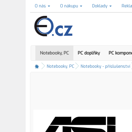
O nás
O nákupu
Doklady
Rekl
Notebooky, PC
PC doplňky
PC kompon
Notebooky, PC
Notebooky - příslušenství