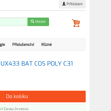
Přihlášení
Hledat
gie
Příslušenství
Různé
e UX433 BAT COS POLY C31
Do košíku
✓
í
Záruka 24 měsíců