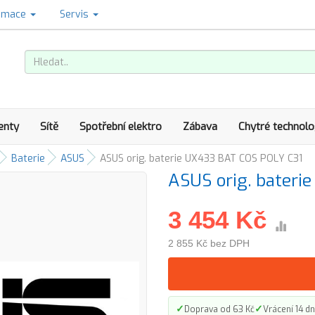
amace
Servis
enty
Sítě
Spotřební elektro
Zábava
Chytré technolo
Baterie
ASUS
ASUS orig. baterie UX433 BAT COS POLY C31
ASUS orig. bateri
3 454 Kč
2 855 Kč bez DPH
✓
✓
Doprava od 63 Kč
Vrácení 14 dn