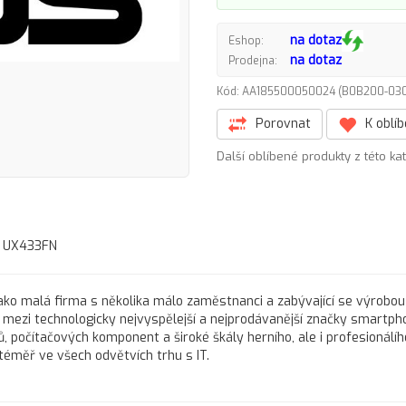
na dotaz
Eshop:
na dotaz
Prodejna:
Kód: AA185500050024 (B0B200-0
Porovnat
K oblí
Další oblíbené produkty z této ka
, UX433FN
í jako malá firma s několika málo zaměstnanci a zabývající se výrobou
s mezi technologicky nejvyspělejší a nejprodávanější značky smartph
, počítačových komponent a široké škály herního, ale i profesionálíh
téměř ve všech odvětvích trhu s IT.