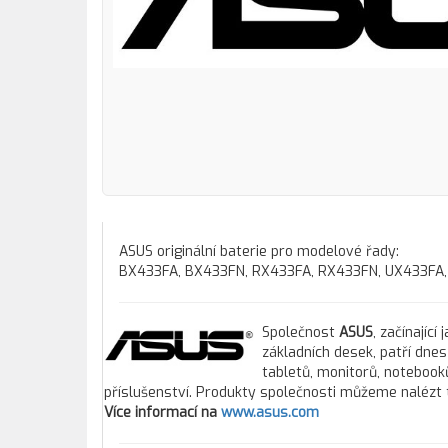
ASUS originální baterie pro modelové řady:
BX433FA, BX433FN, RX433FA, RX433FN, UX433FA
Společnost
ASUS
, začínajíc
základních desek, patří dne
tabletů, monitorů, notebooků
příslušenství. Produkty společnosti můžeme nalézt 
Více informací na
www.asus.com