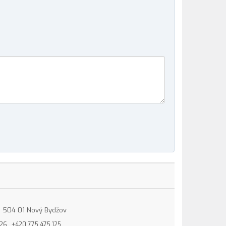
15, 504 01 Nový Bydžov
826
+420 775 475 125