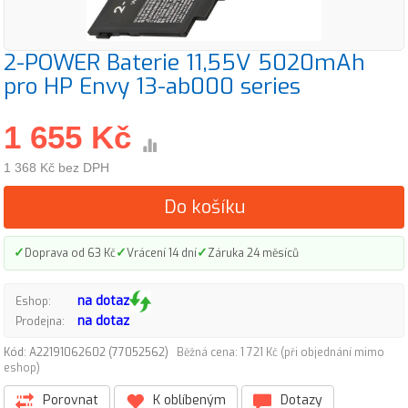
2-POWER Baterie 11,55V 5020mAh
pro HP Envy 13-ab000 series
1 655 Kč
1 368 Kč bez DPH
Do košíku
✓
✓
✓
Doprava od 63 Kč
Vrácení 14 dní
Záruka 24 měsíců
na dotaz
Eshop:
na dotaz
Prodejna:
Kód: A22191062602 (77052562)
Běžná cena: 1 721 Kč (při objednání mimo
eshop)
Porovnat
K oblíbeným
Dotazy