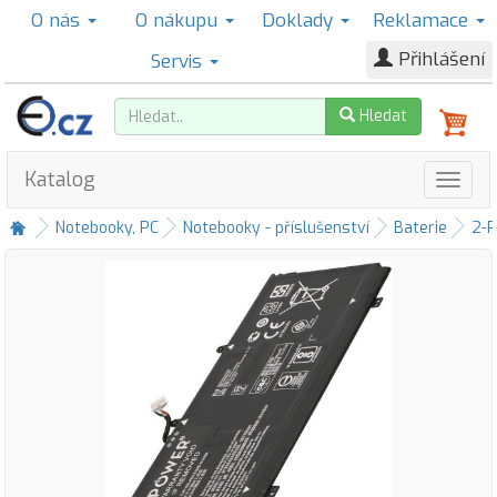
O nás
O nákupu
Doklady
Reklamace
Přihlášení
Servis
Hledat
Katalog
Notebooky, PC
Notebooky - příslušenství
Baterie
2-