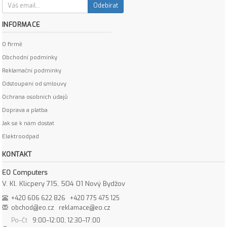
Odebírat
INFORMACE
O firmě
Obchodní podmínky
Reklamační podmínky
Odstoupení od smlouvy
Ochrana osobních údajů
Doprava a platba
Jak se k nám dostat
Elektroodpad
KONTAKT
EO Computers
V. Kl. Klicpery 715, 504 01 Nový Bydžov
+420 606 622 826
+420 775 475 125
obchod@eo.cz
reklamace@eo.cz
Po–Čt
9:00–12:00, 12:30–17:00