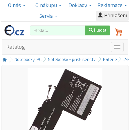
O nás
O nákupu
Doklady
Reklamace
Přihlášení
Servis
Hledat
Katalog
Notebooky, PC
Notebooky - příslušenství
Baterie
2-