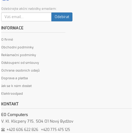
Odebírejte akční nabídky emailem:
Odebírat
INFORMACE
O firmě
Obchodní podmínky
Reklamační podmínky
Odstoupení od smlouvy
Ochrana osobních údajů
Doprava a platba
Jak se k nám dostat
Elektroodpad
KONTAKT
EO Computers
V. Kl. Klicpery 715, 504 01 Nový Bydžov
+420 606 622 826
+420 775 475 125