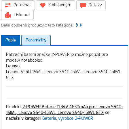
Porovnat
K oblíbeným
Dotazy
Tisknout
Další oblíbené produkty z této kategorie:
Popis
Parametry
Náhradní baterii značky 2-POWER je možné použít pro
modely notebooku:
Lenovo
Lenovo S540-15IML, Lenovo S540-15IWL, Lenovo S540-15IWL
GTX
Produkt
2-POWER Baterie 11,34V 4630mAh pro Lenovo S540-
15IML, Lenovo S540-15IWL, Lenovo S540-15IWL GTX
se
nachází v kategorii
Baterie
,
výrobce 2-POWER