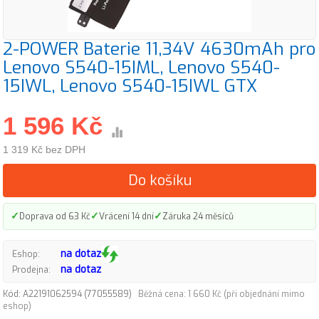
2-POWER Baterie 11,34V 4630mAh pro
Lenovo S540-15IML, Lenovo S540-
15IWL, Lenovo S540-15IWL GTX
1 596 Kč
1 319 Kč bez DPH
Do košíku
✓
✓
✓
Doprava od 63 Kč
Vrácení 14 dní
Záruka 24 měsíců
na dotaz
Eshop:
na dotaz
Prodejna:
Kód: A22191062594 (77055589)
Běžná cena: 1 660 Kč (při objednání mimo
eshop)