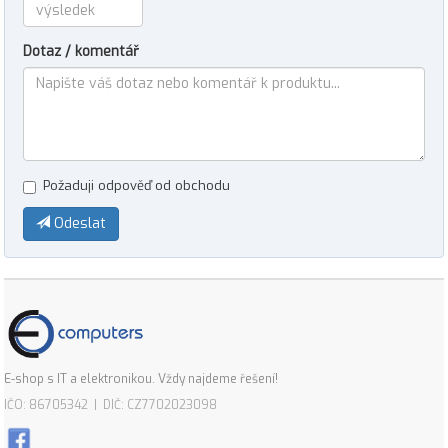
Dotaz / komentář
Požaduji odpověď od obchodu
Odeslat
E-shop s IT a elektronikou. Vždy najdeme řešení!
IČO: 86705342 | DIČ: CZ7702023098