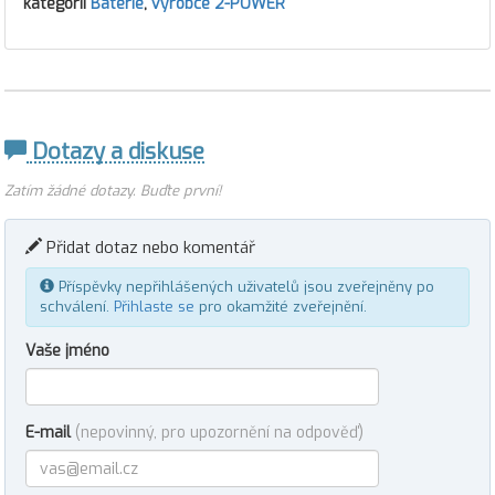
kategorii
Baterie
,
výrobce 2-POWER
Dotazy a diskuse
Zatím žádné dotazy. Buďte první!
Přidat dotaz nebo komentář
Příspěvky nepřihlášených uživatelů jsou zveřejněny po
schválení.
Přihlaste se
pro okamžité zveřejnění.
Vaše jméno
E-mail
(nepovinný, pro upozornění na odpověď)