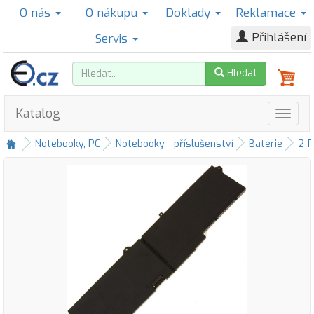
O nás
O nákupu
Doklady
Reklamace
Přihlášení
Servis
Hledat
Katalog
Notebooky, PC
Notebooky - příslušenství
Baterie
2-