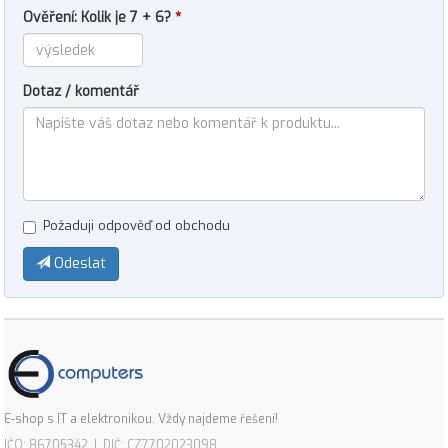
Ověření: Kolik je 7 + 6?
*
Dotaz / komentář
Požaduji odpověď od obchodu
Odeslat
E-shop s IT a elektronikou. Vždy najdeme řešení!
IČO: 86705342 | DIČ: CZ7702023098