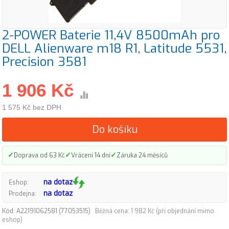
2-POWER Baterie 11,4V 8500mAh pro
DELL Alienware m18 R1, Latitude 5531,
Precision 3581
1 906 Kč
1 575 Kč bez DPH
Do košíku
✓
✓
✓
Doprava od 63 Kč
Vrácení 14 dní
Záruka 24 měsíců
na dotaz
Eshop:
na dotaz
Prodejna:
Kód: A22191062581 (77053515)
Běžná cena: 1 982 Kč (při objednání mimo
eshop)