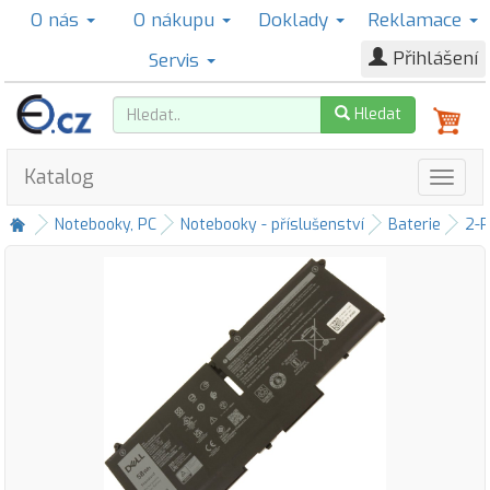
O nás
O nákupu
Doklady
Reklamace
Přihlášení
Servis
Hledat
Katalog
Notebooky, PC
Notebooky - příslušenství
Baterie
2-