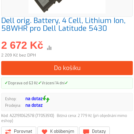
Dell orig. Battery, 4 Cell, Lithium Ion,
58WHR pro Dell Latitude 5430
2 672 Kč
2 209 Kč bez DPH
Do košíku
✓
✓
✓
Doprava od 63 Kč
Vrácení 14 dní
na dotaz
Eshop:
na dotaz
Prodejna:
Kód: A22191062578 (77053510)
Běžná cena: 2 779 Kč (při objednání mimo
eshop)
Porovnat
K oblíbeným
Dotazy