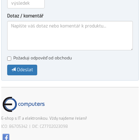
Dotaz / komentář
Požaduji odpověď od obchodu
Odeslat
E-shop s IT a elektronikou. Vždy najdeme řešení!
IČO: 86705342 | DIČ: CZ7702023098