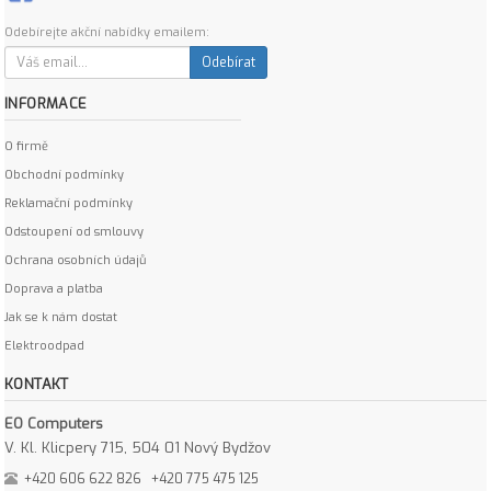
Odebírejte akční nabídky emailem:
Odebírat
INFORMACE
O firmě
Obchodní podmínky
Reklamační podmínky
Odstoupení od smlouvy
Ochrana osobních údajů
Doprava a platba
Jak se k nám dostat
Elektroodpad
KONTAKT
EO Computers
V. Kl. Klicpery 715, 504 01 Nový Bydžov
+420 606 622 826
+420 775 475 125