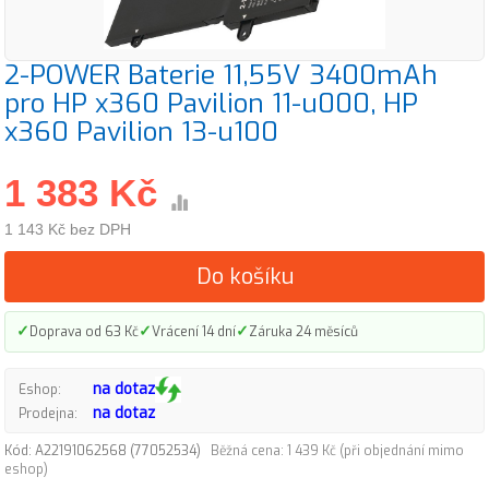
2-POWER Baterie 11,55V 3400mAh
pro HP x360 Pavilion 11-u000, HP
x360 Pavilion 13-u100
1 383 Kč
1 143 Kč bez DPH
Do košíku
✓
✓
✓
Doprava od 63 Kč
Vrácení 14 dní
Záruka 24 měsíců
na dotaz
Eshop:
na dotaz
Prodejna:
Kód: A22191062568 (77052534)
Běžná cena: 1 439 Kč (při objednání mimo
eshop)