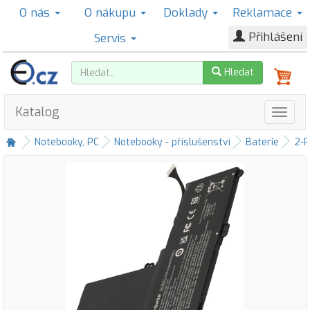
O nás
O nákupu
Doklady
Reklamace
Přihlášení
Servis
Hledat
Katalog
Notebooky, PC
Notebooky - příslušenství
Baterie
2-