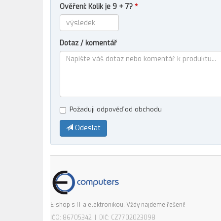
Ověření: Kolik je 9 + 7?
*
Dotaz / komentář
Požaduji odpověď od obchodu
Odeslat
E-shop s IT a elektronikou. Vždy najdeme řešení!
IČO: 86705342 | DIČ: CZ7702023098