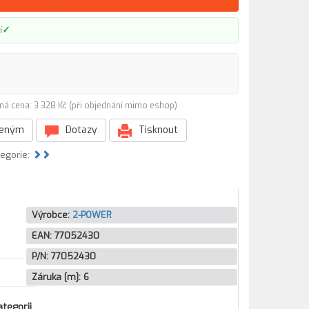
✓
í
ná cena: 3 328 Kč (při objednání mimo eshop)
beným
Dotazy
Tisknout
tegorie:
Výrobce:
2-POWER
EAN:
77052430
P/N:
77052430
Záruka [m]:
6
tegorii