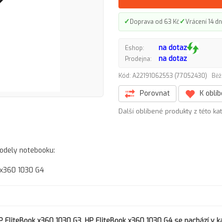
✓
✓
Doprava od 63 Kč
Vrácení 14 dn
na dotaz
Eshop:
na dotaz
Prodejna:
Kód: A22191062553 (77052430)
Běž
Porovnat
K oblí
Další oblíbené produkty z této ka
modely notebooku:
 x360 1030 G4
P EliteBook x360 1030 G3, HP EliteBook x360 1030 G4
se nachází v ka