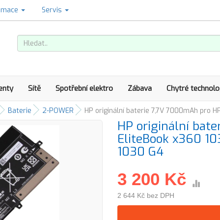
amace
Servis
enty
Sítě
Spotřební elektro
Zábava
Chytré technolo
Baterie
2-POWER
HP originální baterie 7,7V 7000mAh pro H
HP originální bat
EliteBook x360 10
1030 G4
3 200 Kč
2 644 Kč bez DPH