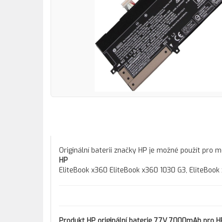
Originální baterii značky HP je možné použít pro 
HP
EliteBook x360 EliteBook x360 1030 G3, EliteBook
Produkt
HP originální baterie 7,7V 7000mAh pro H