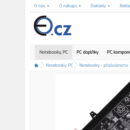
O nás
O nákupu
Doklady
Rekl
Notebooky, PC
PC doplňky
PC kompon
Notebooky, PC
Notebooky - příslušenství