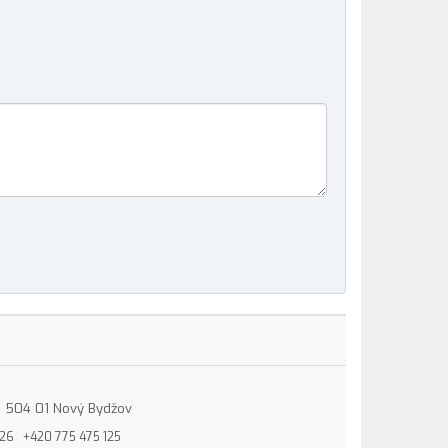
15, 504 01 Nový Bydžov
826
+420 775 475 125