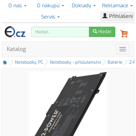
O nás
O nákupu
Doklady
Reklamace
Přihlášení
Servis
Hledat
Katalog
Notebooky, PC
Notebooky - příslušenství
Baterie
2-