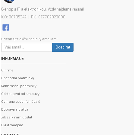
E-shop s IT a elektronikou. Vždy najdeme řešení!
IČO: 86705342 | DIČ: CZ7702023098
Odebírejte akční nabídky emailem:
Odebírat
INFORMACE
O firmě
Obchodní podmínky
Reklamační podmínky
Odstoupení od smlouvy
Ochrana osobních údajů
Doprava a platba
Jak se k nám dostat
Elektroodpad