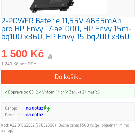
2-POWER Baterie 11,55V 4835mAh
pro HP Envy 17-ae1000, HP Envy 15m-
bq100 x360, HP Envy 15-bq200 x360
1 500 Kč
1 240 Kč bez DPH
Do košíku
✓
✓
✓
Doprava od 63 Kč
Vrácení 14 dní
Záruka 24 měsíců
na dotaz
Eshop:
na dotaz
Prodejna:
Kód: A22191062552 (77052366)
Běžná cena: 1 560 Kč (při objednání mimo
eshop)