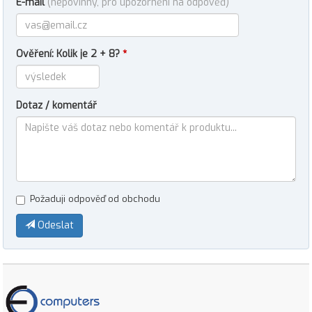
E-mail
(nepovinný, pro upozornění na odpověď)
Ověření: Kolik je 2 + 8?
*
Dotaz / komentář
Požaduji odpověď od obchodu
Odeslat