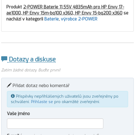
Produkt
2-POWER Baterie 11,55V 4835mAh pro HP Envy 17-
ae1000, HP Envy 15m-bq100 x360, HP Envy 15-bq200 x360
se
nachází v kategorii
Baterie
,
výrobce 2-POWER
Dotazy a diskuse
Zatím žádné dotazy. Buďte první!
Přidat dotaz nebo komentář
Příspěvky nepřihlášených uživatelů jsou zveřejněny po
schválení.
Přihlaste se
pro okamžité zveřejnění.
Vaše jméno