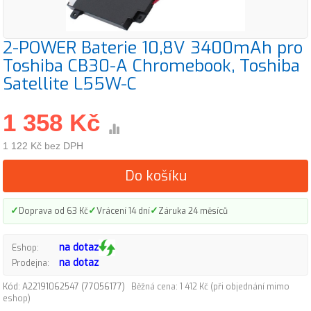
2-POWER Baterie 10,8V 3400mAh pro
Toshiba CB30-A Chromebook, Toshiba
Satellite L55W-C
1 358 Kč
1 122 Kč bez DPH
Do košíku
✓
✓
✓
Doprava od 63 Kč
Vrácení 14 dní
Záruka 24 měsíců
na dotaz
Eshop:
na dotaz
Prodejna:
Kód: A22191062547 (77056177)
Běžná cena: 1 412 Kč (při objednání mimo
eshop)