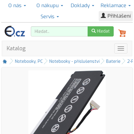
O nás
O nákupu
Doklady
Reklamace
Přihlášení
Servis
Hledat
Katalog
Notebooky, PC
Notebooky - příslušenství
Baterie
2-