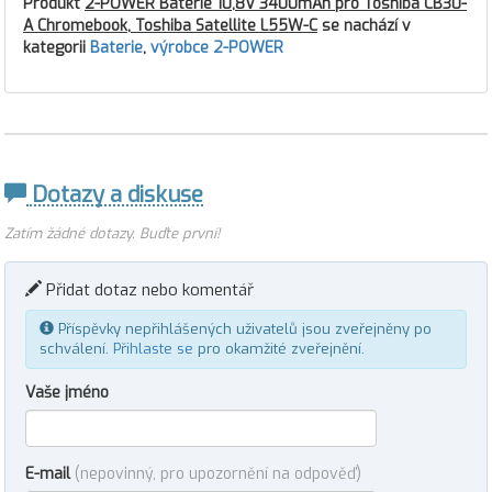
Produkt
2-POWER Baterie 10,8V 3400mAh pro Toshiba CB30-
A Chromebook, Toshiba Satellite L55W-C
se nachází v
kategorii
Baterie
,
výrobce 2-POWER
Dotazy a diskuse
Zatím žádné dotazy. Buďte první!
Přidat dotaz nebo komentář
Příspěvky nepřihlášených uživatelů jsou zveřejněny po
schválení.
Přihlaste se
pro okamžité zveřejnění.
Vaše jméno
E-mail
(nepovinný, pro upozornění na odpověď)