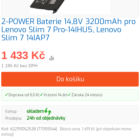
2-POWER Baterie 14,8V 3200mAh pro
Lenovo Slim 7 Pro-14IHU5, Lenovo
Slim 7 14IAP7
1 433 Kč
1 185 Kč bez DPH
Do košíku
✓
✓
✓
Doprava od 63 Kč
Vrácení 14 dní
Záruka 24 měsíců
skladem
Eshop:
24h od objednávky
Prodejna:
Kód: A22191062538 (77055544)
Běžná cena: 1 491 Kč (při objednání mimo
eshop)