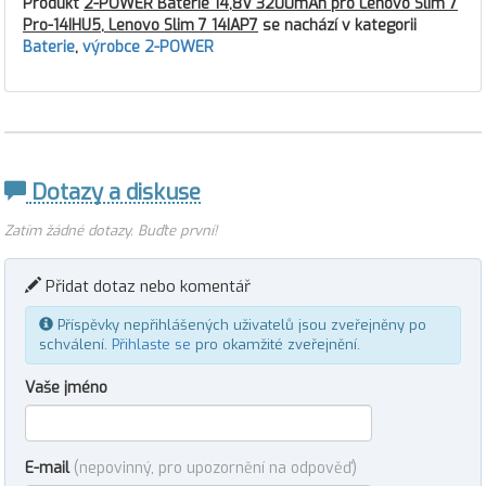
Produkt
2-POWER Baterie 14,8V 3200mAh pro Lenovo Slim 7
Pro-14IHU5, Lenovo Slim 7 14IAP7
se nachází v kategorii
Baterie
,
výrobce 2-POWER
Dotazy a diskuse
Zatím žádné dotazy. Buďte první!
Přidat dotaz nebo komentář
Příspěvky nepřihlášených uživatelů jsou zveřejněny po
schválení.
Přihlaste se
pro okamžité zveřejnění.
Vaše jméno
E-mail
(nepovinný, pro upozornění na odpověď)