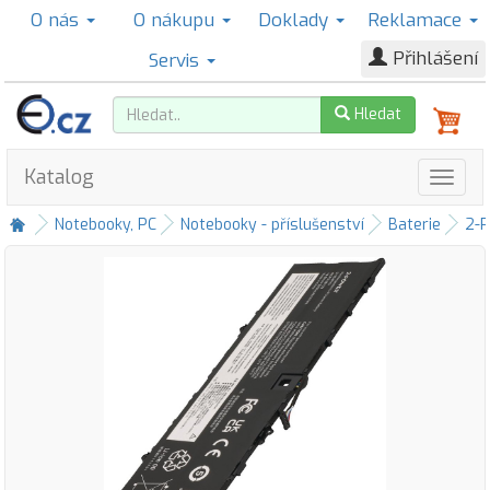
O nás
O nákupu
Doklady
Reklamace
Přihlášení
Servis
Hledat
Katalog
Notebooky, PC
Notebooky - příslušenství
Baterie
2-