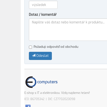
Dotaz / komentář
Požaduji odpověď od obchodu
Odeslat
E-shop s IT a elektronikou. Vždy najdeme řešení!
IČO: 86705342 | DIČ: CZ7702023098