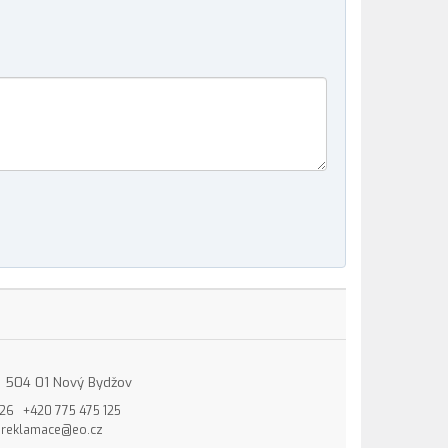
15, 504 01 Nový Bydžov
826
+420 775 475 125
reklamace@eo.cz