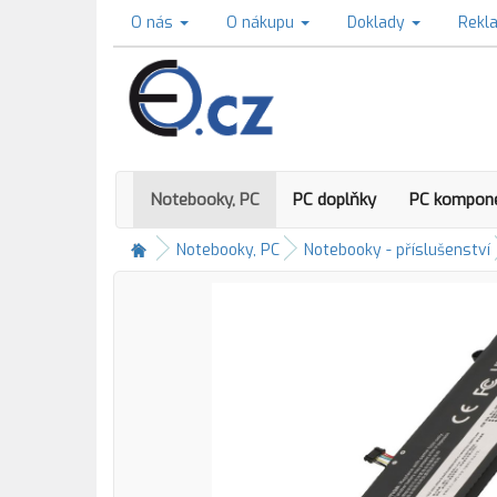
O nás
O nákupu
Doklady
Rekl
Notebooky, PC
PC doplňky
PC kompon
Notebooky, PC
Notebooky - příslušenství