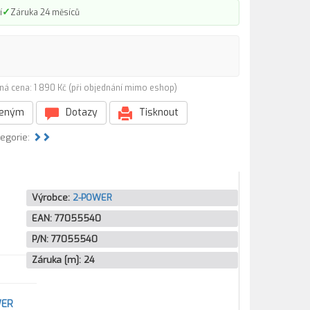
✓
í
Záruka 24 měsíců
ná cena: 1 890 Kč (při objednání mimo eshop)
beným
Dotazy
Tisknout
tegorie:
Výrobce:
2-POWER
EAN:
77055540
P/N:
77055540
Záruka [m]:
24
WER