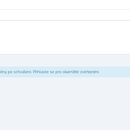
něny po schválení.
Přihlaste se
pro okamžité zveřejnění.