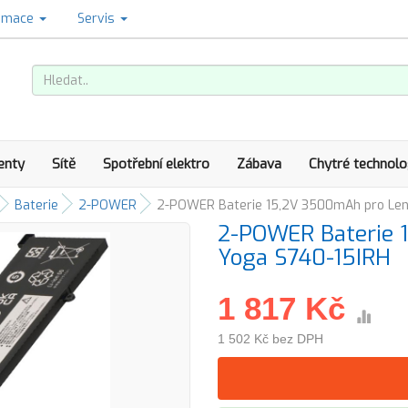
amace
Servis
enty
Sítě
Spotřební elektro
Zábava
Chytré technolo
Baterie
2-POWER
2-POWER Baterie 15,2V 3500mAh pro Len
2-POWER Baterie 
Yoga S740-15IRH
1 817 Kč
1 502 Kč bez DPH