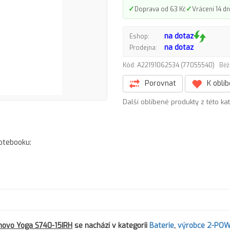
✓
✓
Doprava od 63 Kč
Vrácení 14 dn
na dotaz
Eshop:
na dotaz
Prodejna:
Kód: A22191062534 (77055540)
Běž
Porovnat
K oblí
Další oblíbené produkty z této ka
notebooku:
novo Yoga S740-15IRH
se nachází v kategorii
Baterie
,
výrobce 2-PO