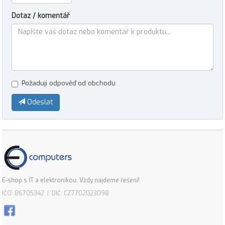
Dotaz / komentář
Požaduji odpověď od obchodu
Odeslat
E-shop s IT a elektronikou. Vždy najdeme řešení!
IČO: 86705342 | DIČ: CZ7702023098