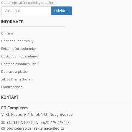
Odebírejte akční nabídky emailem:
Odebírat
INFORMACE
O firmě
Obchodní podmínky
Reklamační podmínky
Odstoupení od smlouvy
Ochrana osobních údajů
Doprava a platba
Jak se k nám dostat
Elektroodpad
KONTAKT
EO Computers
V. Kl. Klicpery 715, 504 01 Nový Bydžov
+420 606 622 826
+420 775 475 125
obchod@eo.cz
reklamace@eo.cz