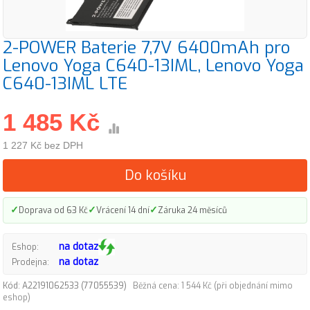
2-POWER Baterie 7,7V 6400mAh pro
Lenovo Yoga C640-13IML, Lenovo Yoga
C640-13IML LTE
1 485 Kč
1 227 Kč bez DPH
Do košíku
✓
✓
✓
Doprava od 63 Kč
Vrácení 14 dní
Záruka 24 měsíců
na dotaz
Eshop:
na dotaz
Prodejna:
Kód: A22191062533 (77055539)
Běžná cena: 1 544 Kč (při objednání mimo
eshop)