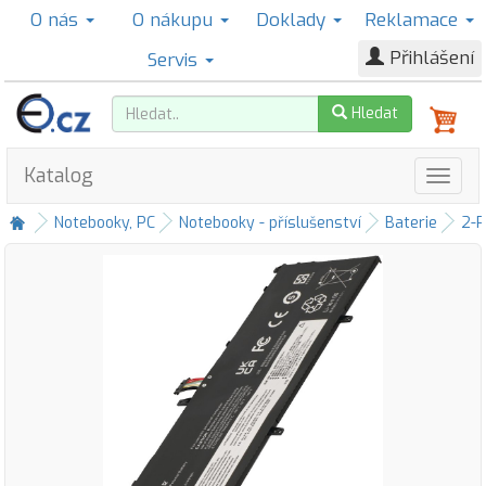
O nás
O nákupu
Doklady
Reklamace
Přihlášení
Servis
Hledat
Katalog
Notebooky, PC
Notebooky - příslušenství
Baterie
2-