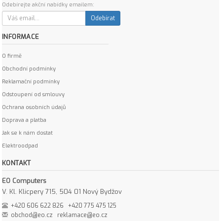
Odebírejte akční nabídky emailem:
Odebírat
INFORMACE
O firmě
Obchodní podmínky
Reklamační podmínky
Odstoupení od smlouvy
Ochrana osobních údajů
Doprava a platba
Jak se k nám dostat
Elektroodpad
KONTAKT
EO Computers
V. Kl. Klicpery 715, 504 01 Nový Bydžov
+420 606 622 826
+420 775 475 125
obchod@eo.cz
reklamace@eo.cz