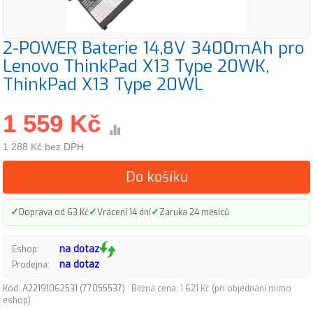
2-POWER Baterie 14,8V 3400mAh pro
Lenovo ThinkPad X13 Type 20WK,
ThinkPad X13 Type 20WL
1 559 Kč
1 288 Kč bez DPH
Do košíku
✓
✓
✓
Doprava od 63 Kč
Vrácení 14 dní
Záruka 24 měsíců
na dotaz
Eshop:
na dotaz
Prodejna:
Kód: A22191062531 (77055537)
Běžná cena: 1 621 Kč (při objednání mimo
eshop)