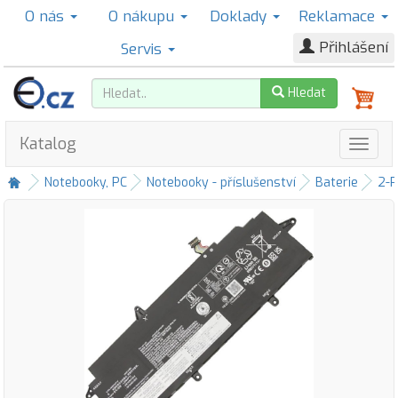
O nás
O nákupu
Doklady
Reklamace
Přihlášení
Servis
Hledat
Katalog
Notebooky, PC
Notebooky - příslušenství
Baterie
2-