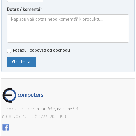
Dotaz / komentář
Požaduji odpověď od obchodu
Odeslat
E-shop s IT a elektronikou. Vždy najdeme řešení!
IČO: 86705342 | DIČ: CZ7702023098