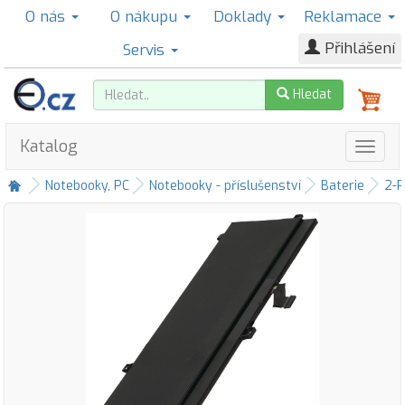
O nás
O nákupu
Doklady
Reklamace
Přihlášení
Servis
Hledat
Katalog
Notebooky, PC
Notebooky - příslušenství
Baterie
2-