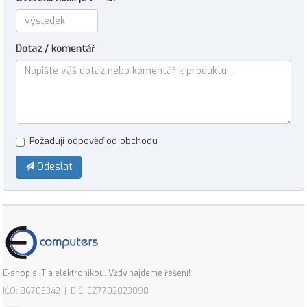
Dotaz / komentář
Požaduji odpověď od obchodu
Odeslat
E-shop s IT a elektronikou. Vždy najdeme řešení!
IČO: 86705342 | DIČ: CZ7702023098