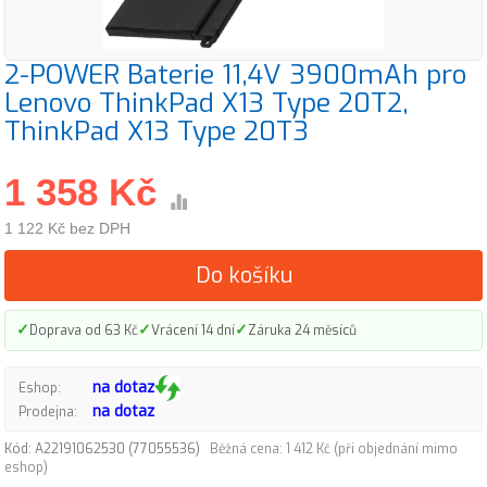
2-POWER Baterie 11,4V 3900mAh pro
Lenovo ThinkPad X13 Type 20T2,
ThinkPad X13 Type 20T3
1 358 Kč
1 122 Kč bez DPH
Do košíku
✓
✓
✓
Doprava od 63 Kč
Vrácení 14 dní
Záruka 24 měsíců
na dotaz
Eshop:
na dotaz
Prodejna:
Kód: A22191062530 (77055536)
Běžná cena: 1 412 Kč (při objednání mimo
eshop)