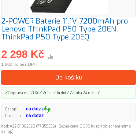
2-POWER Baterie 11,1V 7200mAh pro
Lenovo ThinkPad P50 Type 20EN,
ThinkPad P50 Type 20EQ
2 298 Kč
1 900 Kč bez DPH
Do košíku
✓
✓
✓
Doprava od 63 Kč
Vrácení 14 dní
Záruka 24 měsíců
na dotaz
Eshop:
na dotaz
Prodejna:
Kód: A22191062526 (77055532)
Běžná cena: 2 390 Kč (při objednání mimo
eshop)