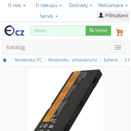
O nás
O nákupu
Doklady
Reklamace
Přihlášení
Servis
Hledat
Katalog
Notebooky, PC
Notebooky - příslušenství
Baterie
2-