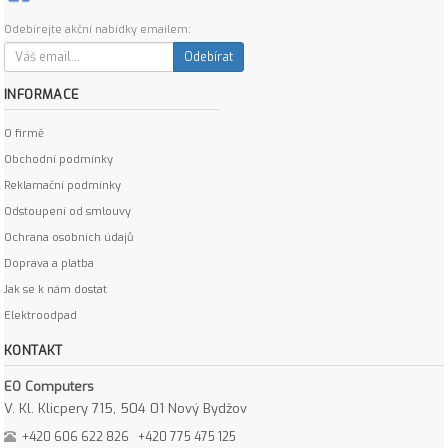
Odebírejte akční nabídky emailem:
Odebírat
INFORMACE
O firmě
Obchodní podmínky
Reklamační podmínky
Odstoupení od smlouvy
Ochrana osobních údajů
Doprava a platba
Jak se k nám dostat
Elektroodpad
KONTAKT
EO Computers
V. Kl. Klicpery 715, 504 01 Nový Bydžov
+420 606 622 826
+420 775 475 125