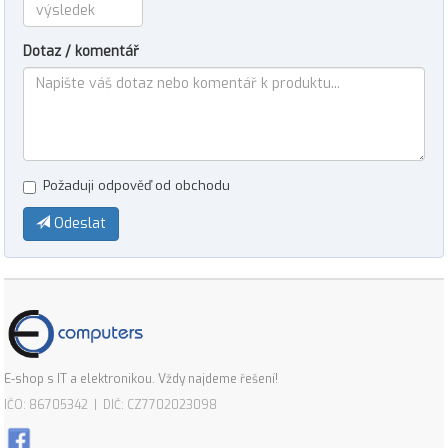
Dotaz / komentář
Požaduji odpověď od obchodu
Odeslat
E-shop s IT a elektronikou. Vždy najdeme řešení!
IČO: 86705342 | DIČ: CZ7702023098