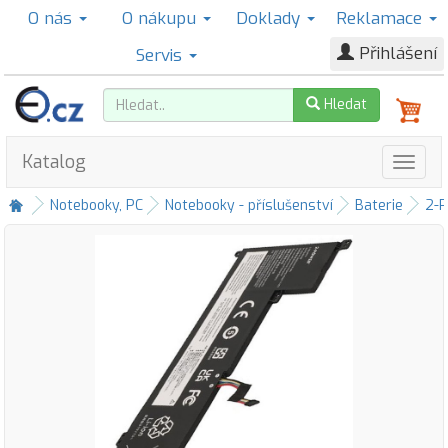
O nás
O nákupu
Doklady
Reklamace
Přihlášení
Servis
Hledat
Katalog
Notebooky, PC
Notebooky - příslušenství
Baterie
2-