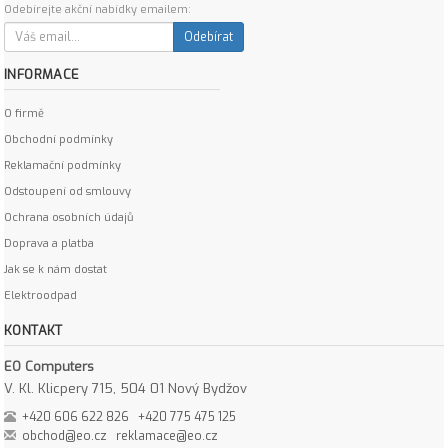
Odebírejte akční nabídky emailem:
Odebírat
INFORMACE
O firmě
Obchodní podmínky
Reklamační podmínky
Odstoupení od smlouvy
Ochrana osobních údajů
Doprava a platba
Jak se k nám dostat
Elektroodpad
KONTAKT
EO Computers
V. Kl. Klicpery 715, 504 01 Nový Bydžov
+420 606 622 826
+420 775 475 125
obchod@eo.cz
reklamace@eo.cz