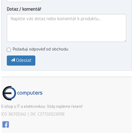
Dotaz / komentář
Požaduji odpověď od obchodu
Odeslat
E-shop s IT a elektronikou. Vždy najdeme řešení!
IČO: 86705342 | DIČ: CZ7702023098