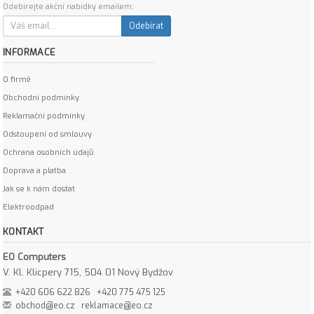
Odebírejte akční nabídky emailem:
Odebírat
INFORMACE
O firmě
Obchodní podmínky
Reklamační podmínky
Odstoupení od smlouvy
Ochrana osobních údajů
Doprava a platba
Jak se k nám dostat
Elektroodpad
KONTAKT
EO Computers
V. Kl. Klicpery 715, 504 01 Nový Bydžov
+420 606 622 826
+420 775 475 125
obchod@eo.cz
reklamace@eo.cz