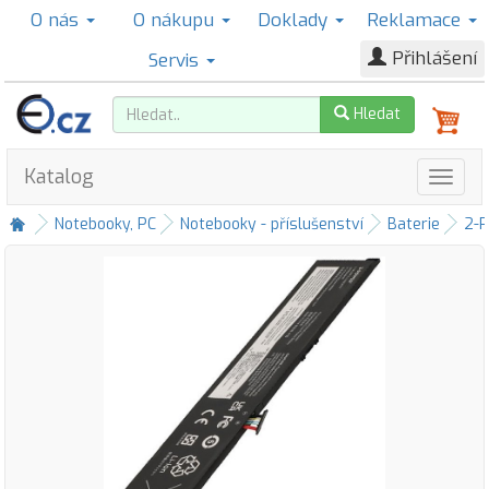
O nás
O nákupu
Doklady
Reklamace
Přihlášení
Servis
Hledat
Katalog
Notebooky, PC
Notebooky - příslušenství
Baterie
2-