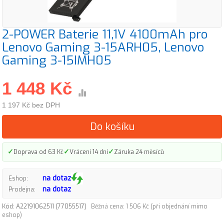
2-POWER Baterie 11,1V 4100mAh pro
Lenovo Gaming 3-15ARH05, Lenovo
Gaming 3-15IMH05
1 448 Kč
1 197 Kč bez DPH
Do košíku
✓
✓
✓
Doprava od 63 Kč
Vrácení 14 dní
Záruka 24 měsíců
na dotaz
Eshop:
na dotaz
Prodejna:
Kód: A22191062511 (77055517)
Běžná cena: 1 506 Kč (při objednání mimo
eshop)