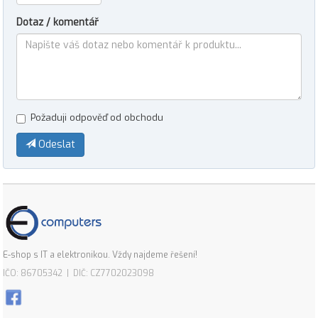
Dotaz / komentář
Požaduji odpověď od obchodu
Odeslat
E-shop s IT a elektronikou. Vždy najdeme řešení!
IČO: 86705342 | DIČ: CZ7702023098