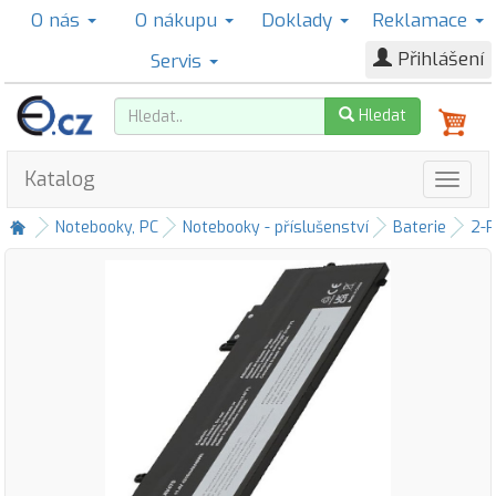
O nás
O nákupu
Doklady
Reklamace
Přihlášení
Servis
Hledat
Katalog
Notebooky, PC
Notebooky - příslušenství
Baterie
2-