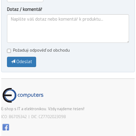
Dotaz / komentář
Požaduji odpověď od obchodu
Odeslat
E-shop s IT a elektronikou. Vždy najdeme řešení!
IČO: 86705342 | DIČ: CZ7702023098