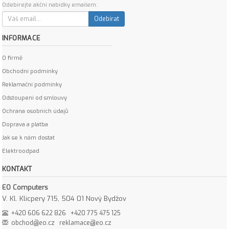
Odebírejte akční nabídky emailem:
Odebírat
INFORMACE
O firmě
Obchodní podmínky
Reklamační podmínky
Odstoupení od smlouvy
Ochrana osobních údajů
Doprava a platba
Jak se k nám dostat
Elektroodpad
KONTAKT
EO Computers
V. Kl. Klicpery 715, 504 01 Nový Bydžov
+420 606 622 826
+420 775 475 125
obchod@eo.cz
reklamace@eo.cz