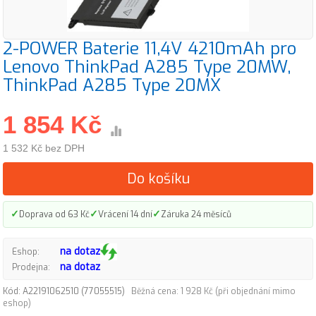
2-POWER Baterie 11,4V 4210mAh pro
Lenovo ThinkPad A285 Type 20MW,
ThinkPad A285 Type 20MX
1 854 Kč
1 532 Kč bez DPH
Do košíku
✓
✓
✓
Doprava od 63 Kč
Vrácení 14 dní
Záruka 24 měsíců
na dotaz
Eshop:
na dotaz
Prodejna:
Kód: A22191062510 (77055515)
Běžná cena: 1 928 Kč (při objednání mimo
eshop)