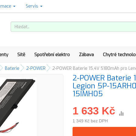
amace
Servis
enty
Sítě
Spotřební elektro
Zábava
Chytré technolo
Baterie
2-POWER
2-POWER Baterie 15,4V 5180mAh pro Len
2-POWER Baterie 
Legion 5P-15ARH0
15IMH05
1 633 Kč
1 349 Kč bez DPH