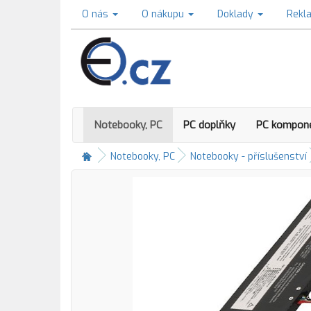
O nás
O nákupu
Doklady
Rekl
Notebooky, PC
PC doplňky
PC kompon
Notebooky, PC
Notebooky - příslušenství