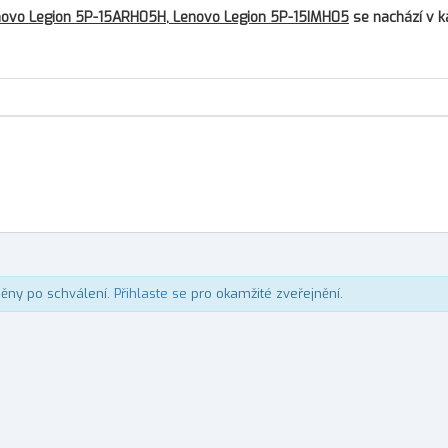
ovo Legion 5P-15ARH05H, Lenovo Legion 5P-15IMH05
se nachází v k
něny po schválení.
Přihlaste se
pro okamžité zveřejnění.