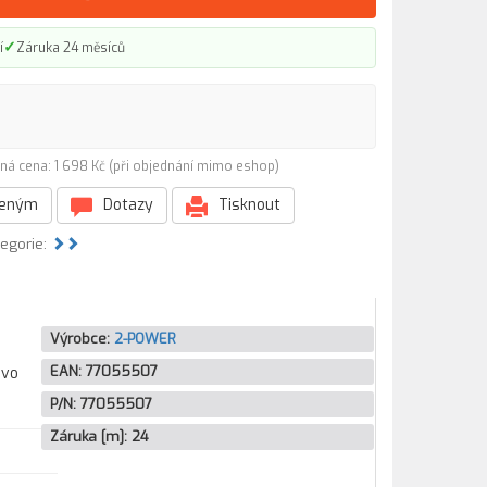
✓
í
Záruka 24 měsíců
ná cena: 1 698 Kč (při objednání mimo eshop)
beným
Dotazy
Tisknout
tegorie:
Výrobce:
2-POWER
EAN:
77055507
ovo
P/N:
77055507
Záruka [m]:
24