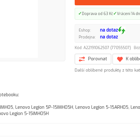
✓
✓
Doprava od 63 Kč
Vrácení 14 dn
na dotaz
Eshop:
na dotaz
Prodejna:
Kód: A22191062507 (77055507)
Běž
Porovnat
K oblí
Další oblíbené produkty z této ka
notebooku:
5IMH05, Lenovo Legion 5P-15IMH05H, Lenovo Legion 5-15ARH05, Len
novo Legion 5-15IMH05H