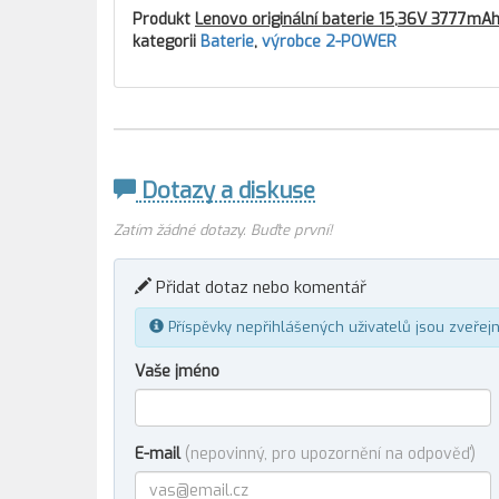
Produkt
Lenovo originální baterie 15,36V 3777mA
kategorii
Baterie
,
výrobce 2-POWER
Dotazy a diskuse
Zatím žádné dotazy. Buďte první!
Přidat dotaz nebo komentář
Příspěvky nepřihlášených uživatelů jsou zveřej
Vaše jméno
E-mail
(nepovinný, pro upozornění na odpověď)