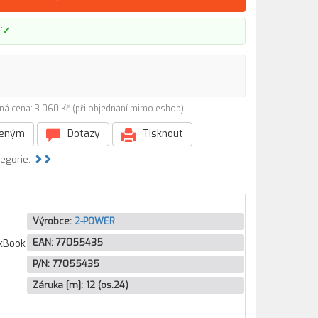
✓
í
ná cena: 3 060 Kč (při objednání mimo eshop)
beným
Dotazy
Tisknout
tegorie:
Výrobce:
2-POWER
EAN:
77055435
nkBook
P/N:
77055435
Záruka [m]:
12 (os.24)