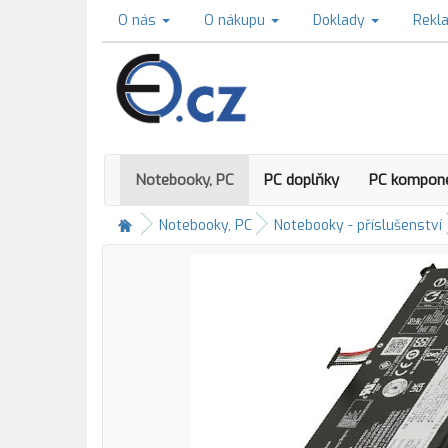
O nás
O nákupu
Doklady
Rekl
Notebooky, PC
PC doplňky
PC kompon
Notebooky, PC
Notebooky - příslušenství