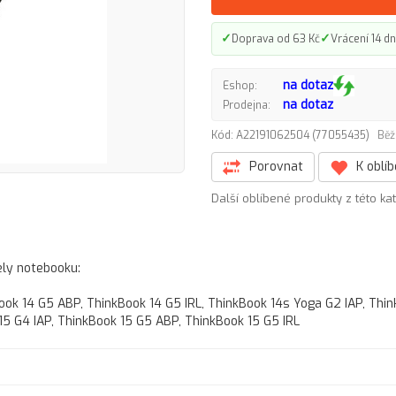
✓
✓
Doprava od 63 Kč
Vrácení 14 dn
na dotaz
Eshop:
na dotaz
Prodejna:
Kód: A22191062504 (77055435)
Běž
Porovnat
K oblí
Další oblíbené produkty z této ka
ely notebooku:
ook 14 G5 ABP, ThinkBook 14 G5 IRL, ThinkBook 14s Yoga G2 IAP, Thi
15 G4 IAP, ThinkBook 15 G5 ABP, ThinkBook 15 G5 IRL