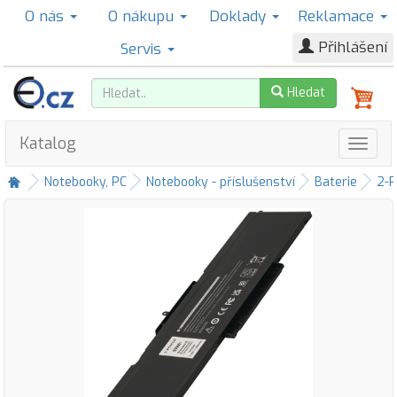
O nás
O nákupu
Doklady
Reklamace
Přihlášení
Servis
Hledat
Katalog
Notebooky, PC
Notebooky - příslušenství
Baterie
2-