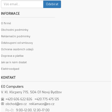
Odebírat
INFORMACE
O firmě
Obchodní podmínky
Reklamační podmínky
Odstoupení od smlouvy
Ochrana osobních údajů
Doprava a platba
Jak se k nám dostat
Elektroodpad
KONTAKT
EO Computers
V. Kl. Klicpery 715, 504 01 Nový Bydžov
+420 606 622 826
+420 775 475 125
obchod@eo.cz
reklamace@eo.cz
Po–Čt
9:00–12:00, 12:30–17:00