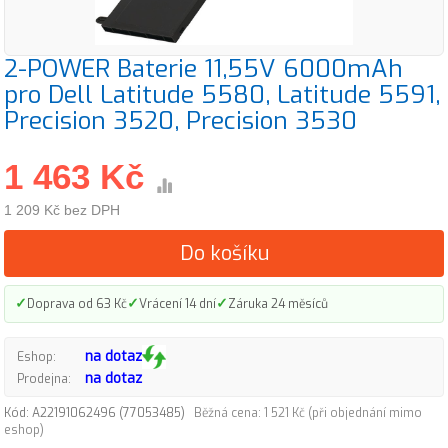
2-POWER Baterie 11,55V 6000mAh
pro Dell Latitude 5580, Latitude 5591,
Precision 3520, Precision 3530
1 463 Kč
1 209 Kč bez DPH
Do košíku
✓
✓
✓
Doprava od 63 Kč
Vrácení 14 dní
Záruka 24 měsíců
na dotaz
Eshop:
na dotaz
Prodejna:
Kód: A22191062496 (77053485)
Běžná cena: 1 521 Kč (při objednání mimo
eshop)