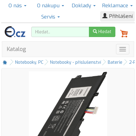
O nás
O nákupu
Doklady
Reklamace
Přihlášení
Servis
Hledat
Katalog
Notebooky, PC
Notebooky - příslušenství
Baterie
2-