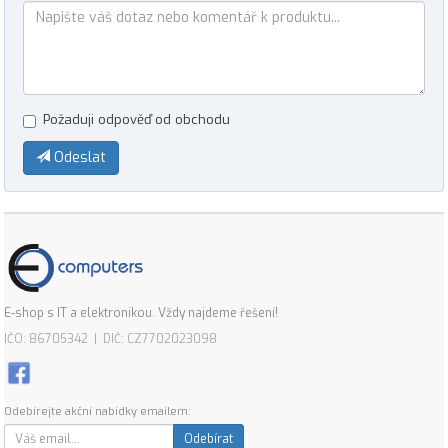
Požaduji odpověď od obchodu
Odeslat
E-shop s IT a elektronikou. Vždy najdeme řešení!
IČO: 86705342 | DIČ: CZ7702023098
Odebírejte akční nabídky emailem:
Odebírat