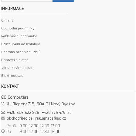
INFORMACE
O firmě
Obchodní podmínky
Reklamační podmínky
Odstoupení od smlouvy
Ochrana osobních údajů
Doprava a platba
Jak se k nám dostat
Elektroodpad
KONTAKT
EO Computers
V. Kl. Klicpery 715, 504 01 Nový Bydžov
+420 606 622 826
+420 775 475 125
obchod@eo.cz
reklamace@eo.cz
Po–Čt
9:00–12:00, 12:30–17:00
Pá
9:00–12:00, 12:30–16:00