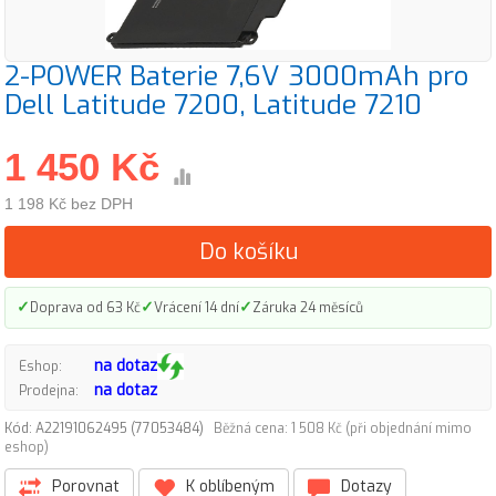
2-POWER Baterie 7,6V 3000mAh pro
Dell Latitude 7200, Latitude 7210
1 450 Kč
1 198 Kč bez DPH
Do košíku
✓
✓
✓
Doprava od 63 Kč
Vrácení 14 dní
Záruka 24 měsíců
na dotaz
Eshop:
na dotaz
Prodejna:
Kód: A22191062495 (77053484)
Běžná cena: 1 508 Kč (při objednání mimo
eshop)
Porovnat
K oblíbeným
Dotazy