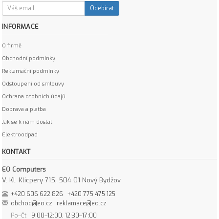
Odebírat
INFORMACE
O firmě
Obchodní podmínky
Reklamační podmínky
Odstoupení od smlouvy
Ochrana osobních údajů
Doprava a platba
Jak se k nám dostat
Elektroodpad
KONTAKT
EO Computers
V. Kl. Klicpery 715, 504 01 Nový Bydžov
+420 606 622 826
+420 775 475 125
obchod@eo.cz
reklamace@eo.cz
Po–Čt
9:00–12:00, 12:30–17:00