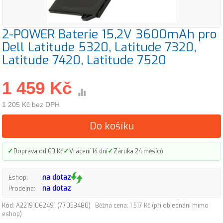
2-POWER Baterie 15,2V 3600mAh pro
Dell Latitude 5320, Latitude 7320,
Latitude 7420, Latitude 7520
1 459 Kč
1 205 Kč bez DPH
Do košíku
✓
✓
✓
Doprava od 63 Kč
Vrácení 14 dní
Záruka 24 měsíců
na dotaz
Eshop:
na dotaz
Prodejna:
Kód: A22191062491 (77053480)
Běžná cena: 1 517 Kč (při objednání mimo
eshop)