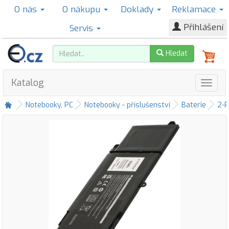
O nás
O nákupu
Doklady
Reklamace
Přihlášení
Servis
Hledat
Katalog
Notebooky, PC
Notebooky - příslušenství
Baterie
2-