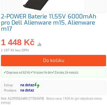
2-POWER Baterie 11,55V 6000mAh
pro Dell Alienware m15, Alienware
m17
1 448 Kč
1 197 Kč bez DPH
Do košíku
✓
✓
✓
Doprava od 63 Kč
Vrácení 14 dní
Záruka 24 měsíců
na dotaz
Eshop:
na dotaz
Prodejna:
Kód: A22191062489 (77053478)
Běžná cena: 1 506 Kč (při objednání mimo
eshop)