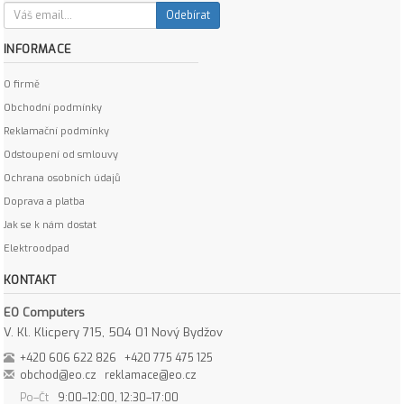
Odebírat
INFORMACE
O firmě
Obchodní podmínky
Reklamační podmínky
Odstoupení od smlouvy
Ochrana osobních údajů
Doprava a platba
Jak se k nám dostat
Elektroodpad
KONTAKT
EO Computers
V. Kl. Klicpery 715, 504 01 Nový Bydžov
+420 606 622 826
+420 775 475 125
obchod@eo.cz
reklamace@eo.cz
Po–Čt
9:00–12:00, 12:30–17:00