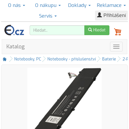
O nás
O nákupu
Doklady
Reklamace
Přihlášení
Servis
Hledat
Katalog
Notebooky, PC
Notebooky - příslušenství
Baterie
2-