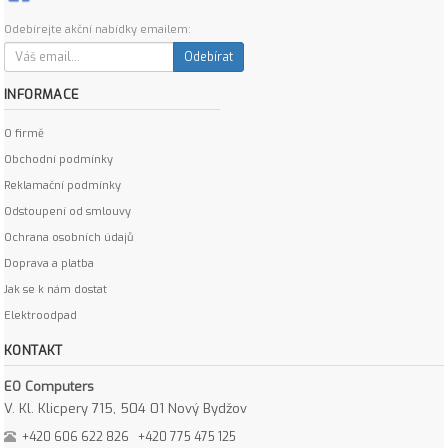
Odebírejte akční nabídky emailem:
Odebírat
INFORMACE
O firmě
Obchodní podmínky
Reklamační podmínky
Odstoupení od smlouvy
Ochrana osobních údajů
Doprava a platba
Jak se k nám dostat
Elektroodpad
KONTAKT
EO Computers
V. Kl. Klicpery 715, 504 01 Nový Bydžov
+420 606 622 826
+420 775 475 125