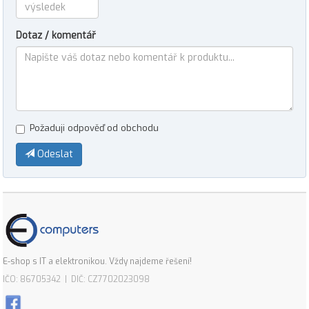
Dotaz / komentář
Požaduji odpověď od obchodu
Odeslat
E-shop s IT a elektronikou. Vždy najdeme řešení!
IČO: 86705342 | DIČ: CZ7702023098