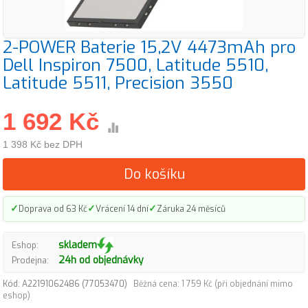
2-POWER Baterie 15,2V 4473mAh pro
Dell Inspiron 7500, Latitude 5510,
Latitude 5511, Precision 3550
1 692 Kč
1 398 Kč bez DPH
Do košíku
✓
✓
✓
Doprava od 63 Kč
Vrácení 14 dní
Záruka 24 měsíců
skladem
Eshop:
24h od objednávky
Prodejna:
Kód: A22191062486 (77053470)
Běžná cena: 1 759 Kč (při objednání mimo
eshop)