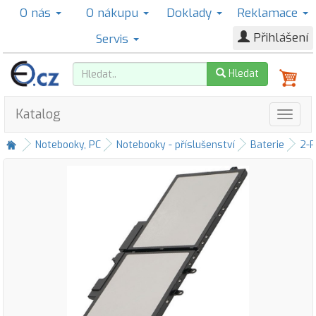
O nás
O nákupu
Doklady
Reklamace
Přihlášení
Servis
Hledat
Katalog
Notebooky, PC
Notebooky - příslušenství
Baterie
2-