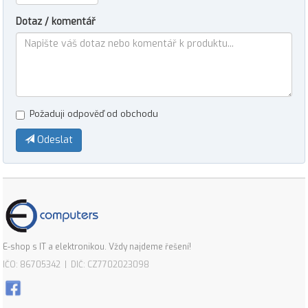
Dotaz / komentář
Požaduji odpověď od obchodu
Odeslat
E-shop s IT a elektronikou. Vždy najdeme řešení!
IČO: 86705342 | DIČ: CZ7702023098