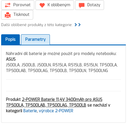
Porovnat
K oblíbeným
Dotazy
Tisknout
Další oblíbené produkty z této kategorie:
Popis
Parametry
Náhradní díl baterie je možné použít pro modely notebooku:
ASUS
J500LA, J500LB, J500LN, R515LA, R515LB, R515LN, TP500LA,
TP500LAB, TP500LAG, TP500LB, TP500LN, TP500LNG
Produkt
2-POWER Baterie 11,4V 3400mAh pro ASUS
TP500LA, TP500LAB, TP500LAG, TP500LB
se nachází v
kategorii
Baterie
,
výrobce 2-POWER