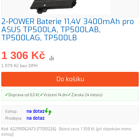
2-POWER Baterie 11,4V 3400mAh pro
ASUS TP500LA, TP500LAB,
TP500LAG, TP500LB
1 306 Kč
1 079 Kč bez DPH
Do košíku
✓
✓
✓
Doprava od 63 Kč
Vrácení 14 dní
Záruka 24 měsíců
na dotaz
Eshop:
na dotaz
Prodejna:
Kód: A22191062473 (77051226)
Běžná cena: 1 358 Kč (při objednání mimo
eshop)