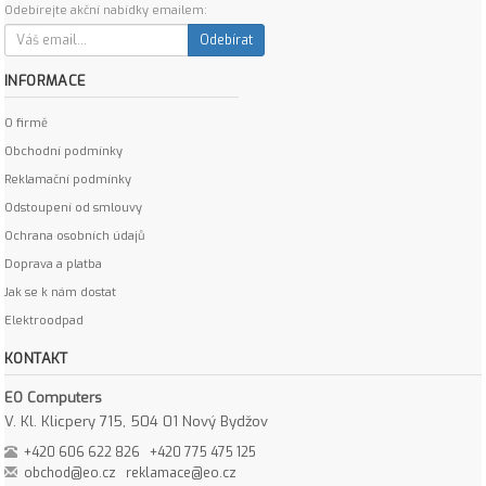
Odebírejte akční nabídky emailem:
Odebírat
INFORMACE
O firmě
Obchodní podmínky
Reklamační podmínky
Odstoupení od smlouvy
Ochrana osobních údajů
Doprava a platba
Jak se k nám dostat
Elektroodpad
KONTAKT
EO Computers
V. Kl. Klicpery 715, 504 01 Nový Bydžov
+420 606 622 826
+420 775 475 125
obchod@eo.cz
reklamace@eo.cz