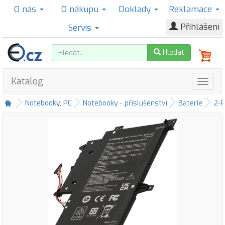
O nás
O nákupu
Doklady
Reklamace
Přihlášení
Servis
Hledat
Katalog
Notebooky, PC
Notebooky - příslušenství
Baterie
2-