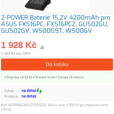
2-POWER Baterie 15,2V 4200mAh pro
ASUS FX516PC, FX516PCZ, GU502GU,
GU502GV, W500G5T, W500GV
1 928 Kč
1 593 Kč bez DPH
Do košíku
✓
✓
✓
Doprava od 63 Kč
Vrácení 14 dní
Záruka 24 měsíců
na dotaz
Eshop:
na dotaz
Prodejna:
Kód: A22191062469 (77051222)
Běžná cena: 2 005 Kč (při objednání mimo
eshop)