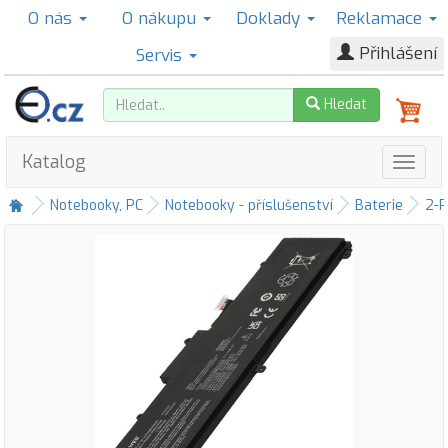
O nás
O nákupu
Doklady
Reklamace
Přihlášení
Servis
Hledat
Katalog
Notebooky, PC
Notebooky - příslušenství
Baterie
2-