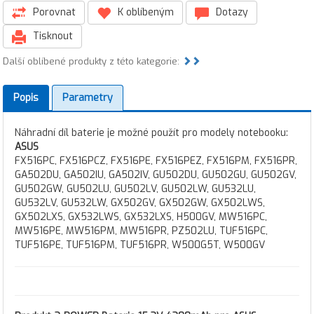
Porovnat
K oblíbeným
Dotazy
Tisknout
Další oblíbené produkty z této kategorie:
Popis
Parametry
Náhradní díl baterie je možné použít pro modely notebooku:
ASUS
FX516PC, FX516PCZ, FX516PE, FX516PEZ, FX516PM, FX516PR,
GA502DU, GA502IU, GA502IV, GU502DU, GU502GU, GU502GV,
GU502GW, GU502LU, GU502LV, GU502LW, GU532LU,
GU532LV, GU532LW, GX502GV, GX502GW, GX502LWS,
GX502LXS, GX532LWS, GX532LXS, H500GV, MW516PC,
MW516PE, MW516PM, MW516PR, PZ502LU, TUF516PC,
TUF516PE, TUF516PM, TUF516PR, W500G5T, W500GV