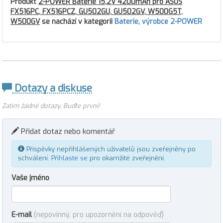
Produkt
2-POWER Baterie 15,2V 4200mAh pro ASUS
FX516PC, FX516PCZ, GU502GU, GU502GV, W500G5T,
W500GV
se nachází v kategorii
Baterie
,
výrobce 2-POWER
Dotazy a diskuse
Zatím žádné dotazy. Buďte první!
Přidat dotaz nebo komentář
Příspěvky nepřihlášených uživatelů jsou zveřejněny po
schválení.
Přihlaste se
pro okamžité zveřejnění.
Vaše jméno
E-mail
(nepovinný, pro upozornění na odpověď)