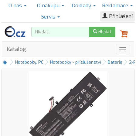
O nás
O nákupu
Doklady
Reklamace
Přihlášení
Servis
Hledat
Katalog
Notebooky, PC
Notebooky - příslušenství
Baterie
2-