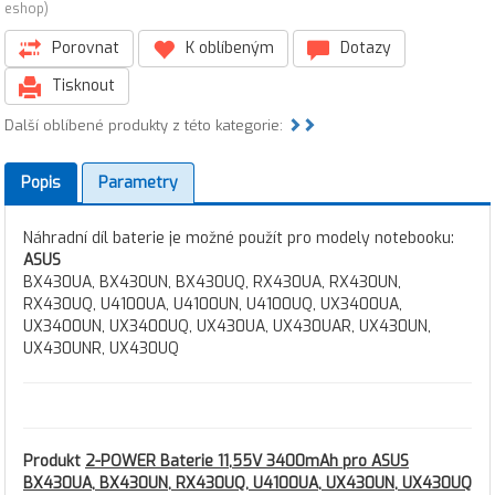
eshop)
Porovnat
K oblíbeným
Dotazy
Tisknout
Další oblíbené produkty z této kategorie:
Popis
Parametry
Náhradní díl baterie je možné použít pro modely notebooku:
ASUS
BX430UA, BX430UN, BX430UQ, RX430UA, RX430UN,
RX430UQ, U4100UA, U4100UN, U4100UQ, UX3400UA,
UX3400UN, UX3400UQ, UX430UA, UX430UAR, UX430UN,
UX430UNR, UX430UQ
Produkt
2-POWER Baterie 11,55V 3400mAh pro ASUS
BX430UA, BX430UN, RX430UQ, U4100UA, UX430UN, UX430UQ