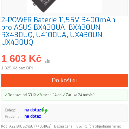
2-POWER Baterie 11,55V 3400mAh
pro ASUS BX430UA, BX430UN,
RX430UQ, U4100UA, UX430UN,
UX430UQ
1 603 Kč
1 325 Kč bez DPH
Do košíku
✓
✓
✓
Doprava od 63 Kč
Vrácení 14 dní
Záruka 24 měsíců
na dotaz
Eshop:
na dotaz
Prodejna:
Kód: A22191062460 (77051162)
Běžná cena: 1 667 Kč (při objednání mimo