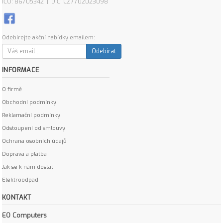
IČO: 86705342 | DIČ: CZ7702023098
Odebírejte akční nabídky emailem:
Odebírat
INFORMACE
O firmě
Obchodní podmínky
Reklamační podmínky
Odstoupení od smlouvy
Ochrana osobních údajů
Doprava a platba
Jak se k nám dostat
Elektroodpad
KONTAKT
EO Computers