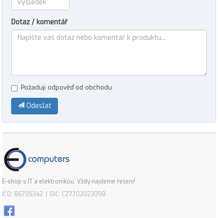
Dotaz / komentář
Požaduji odpověď od obchodu
Odeslat
E-shop s IT a elektronikou. Vždy najdeme řešení!
IČO: 86705342 | DIČ: CZ7702023098