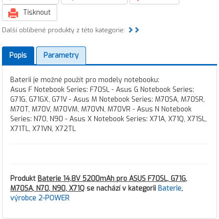
Tisknout
Další oblíbené produkty z této kategorie:
Popis
Parametry
Baterii je možné použít pro modely notebooku:
Asus F Notebook Series: F70SL - Asus G Notebook Series:
G71G, G71GX, G71V - Asus M Notebook Series: M70SA, M70SR,
M70T, M70V, M70VM, M70VN, M70VR - Asus N Notebook
Series: N70, N90 - Asus X Notebook Series: X71A, X71Q, X71SL,
X71TL, X71VN, X72TL
Produkt
Baterie 14,8V 5200mAh pro ASUS F70SL, G71G,
M70SA, N70, N90, X71Q
se nachází v kategorii
Baterie
,
výrobce 2-POWER