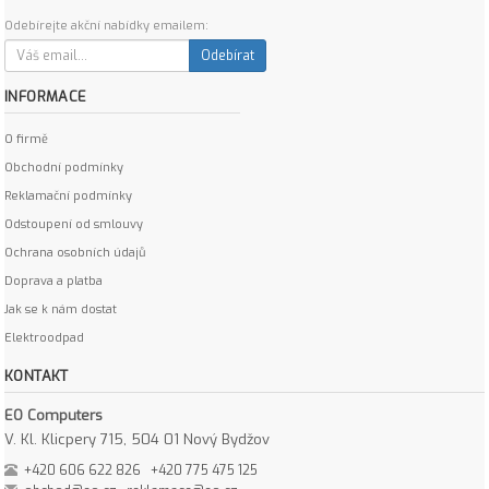
Odebírejte akční nabídky emailem:
Odebírat
INFORMACE
O firmě
Obchodní podmínky
Reklamační podmínky
Odstoupení od smlouvy
Ochrana osobních údajů
Doprava a platba
Jak se k nám dostat
Elektroodpad
KONTAKT
EO Computers
V. Kl. Klicpery 715, 504 01 Nový Bydžov
+420 606 622 826
+420 775 475 125