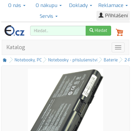
O nás
O nákupu
Doklady
Reklamace
Přihlášení
Servis
Hledat
Katalog
Notebooky, PC
Notebooky - příslušenství
Baterie
2-