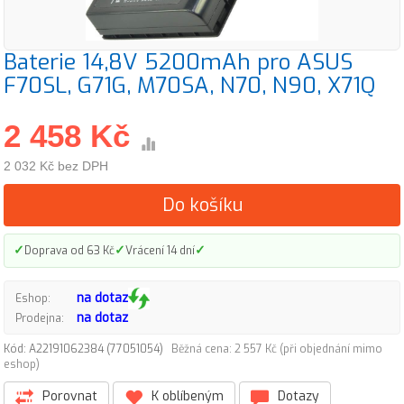
Baterie 14,8V 5200mAh pro ASUS
F70SL, G71G, M70SA, N70, N90, X71Q
2 458 Kč
2 032 Kč bez DPH
Do košíku
✓
✓
✓
Doprava od 63 Kč
Vrácení 14 dní
na dotaz
Eshop:
na dotaz
Prodejna:
Kód: A22191062384 (77051054)
Běžná cena: 2 557 Kč (při objednání mimo
eshop)
Porovnat
K oblíbeným
Dotazy