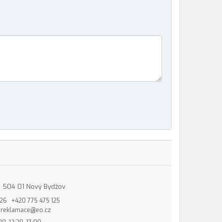
15, 504 01 Nový Bydžov
826
+420 775 475 125
reklamace@eo.cz