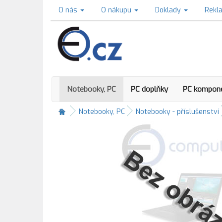
O nás
O nákupu
Doklady
Rekl
Notebooky, PC
PC doplňky
PC kompon
Notebooky, PC
Notebooky - příslušenství