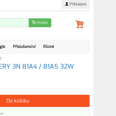
Přihlášení
Hledat
gie
Příslušenství
Různé
W
TERY 3N 81A4 / 81A5 32W
Do košíku
✓
í