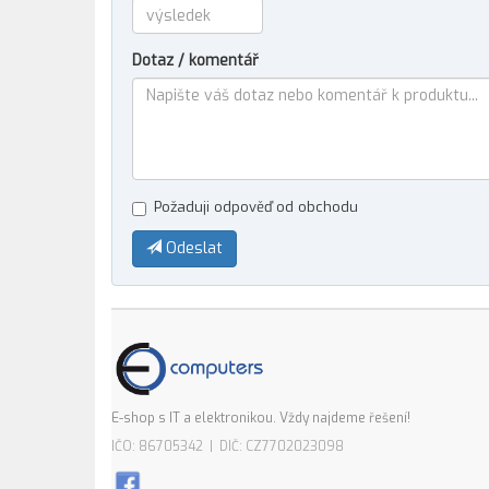
Dotaz / komentář
Požaduji odpověď od obchodu
Odeslat
E-shop s IT a elektronikou. Vždy najdeme řešení!
IČO: 86705342 | DIČ: CZ7702023098