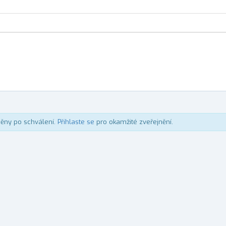
něny po schválení.
Přihlaste se
pro okamžité zveřejnění.