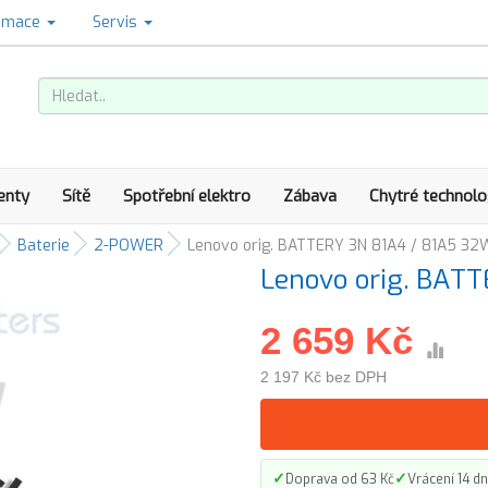
amace
Servis
enty
Sítě
Spotřební elektro
Zábava
Chytré technolo
Baterie
2-POWER
Lenovo orig. BATTERY 3N 81A4 / 81A5 32
Lenovo orig. BAT
2 659 Kč
2 197 Kč bez DPH
✓
✓
Doprava od 63 Kč
Vrácení 14 dn