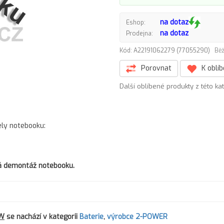
na dotaz
Eshop:
na dotaz
Prodejna:
Kód: A22191062279 (77055290)
Běž
Porovnat
K oblí
Další oblíbené produkty z této ka
ely notebooku:
tná demontáž notebooku.
2W
se nachází v kategorii
Baterie
,
výrobce 2-POWER