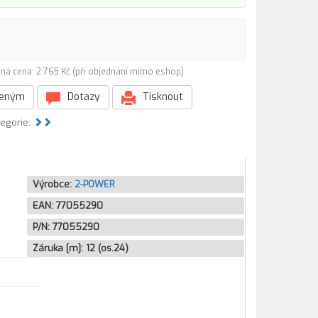
ná cena: 2 765 Kč (při objednání mimo eshop)
beným
Dotazy
Tisknout
tegorie:
Výrobce:
2-POWER
EAN:
77055290
P/N:
77055290
Záruka [m]:
12 (os.24)