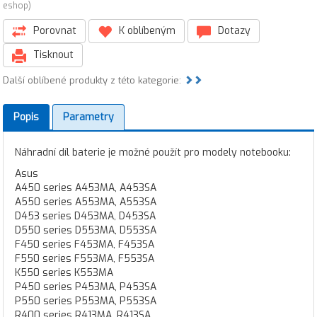
eshop)
Porovnat
K oblíbeným
Dotazy
Tisknout
Další oblíbené produkty z této kategorie:
Popis
Parametry
Náhradní díl baterie je možné použít pro modely notebooku:
Asus
A450 series A453MA, A453SA
A550 series A553MA, A553SA
D453 series D453MA, D453SA
D550 series D553MA, D553SA
F450 series F453MA, F453SA
F550 series F553MA, F553SA
K550 series K553MA
P450 series P453MA, P453SA
P550 series P553MA, P553SA
R400 series R413MA, R413SA