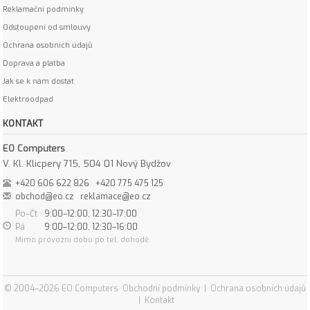
Reklamační podmínky
Odstoupení od smlouvy
Ochrana osobních údajů
Doprava a platba
Jak se k nám dostat
Elektroodpad
KONTAKT
EO Computers
V. Kl. Klicpery 715, 504 01 Nový Bydžov
+420 606 622 826
+420 775 475 125
obchod@eo.cz
reklamace@eo.cz
Po–Čt
9:00–12:00, 12:30–17:00
Pá
9:00–12:00, 12:30–16:00
Mimo provozní dobu po tel. dohodě
© 2004–2026 EO Computers
Obchodní podmínky
|
Ochrana osobních údajů
|
Kontakt