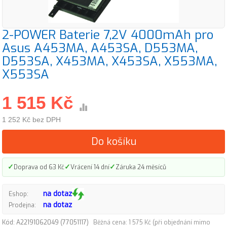
2-POWER Baterie 7,2V 4000mAh pro
Asus A453MA, A453SA, D553MA,
D553SA, X453MA, X453SA, X553MA,
X553SA
1 515 Kč
1 252 Kč bez DPH
Do košíku
✓
✓
✓
Doprava od 63 Kč
Vrácení 14 dní
Záruka 24 měsíců
na dotaz
Eshop:
na dotaz
Prodejna:
Kód: A22191062049 (77051117)
Běžná cena: 1 575 Kč (při objednání mimo