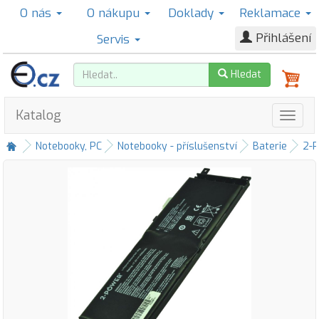
O nás
O nákupu
Doklady
Reklamace
Přihlášení
Servis
Hledat
Katalog
Notebooky, PC
Notebooky - příslušenství
Baterie
2-