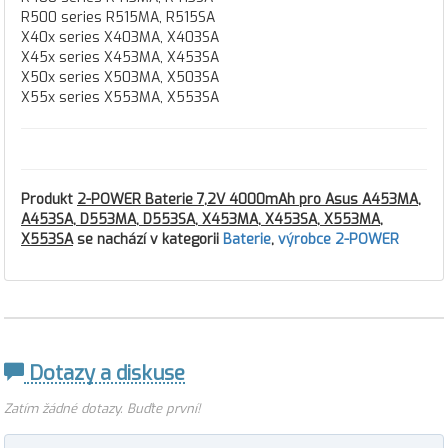
R500 series R515MA, R515SA
X40x series X403MA, X403SA
X45x series X453MA, X453SA
X50x series X503MA, X503SA
X55x series X553MA, X553SA
Produkt
2-POWER Baterie 7,2V 4000mAh pro Asus A453MA,
A453SA, D553MA, D553SA, X453MA, X453SA, X553MA,
X553SA
se nachází v kategorii
Baterie
,
výrobce 2-POWER
Dotazy a diskuse
Zatím žádné dotazy. Buďte první!