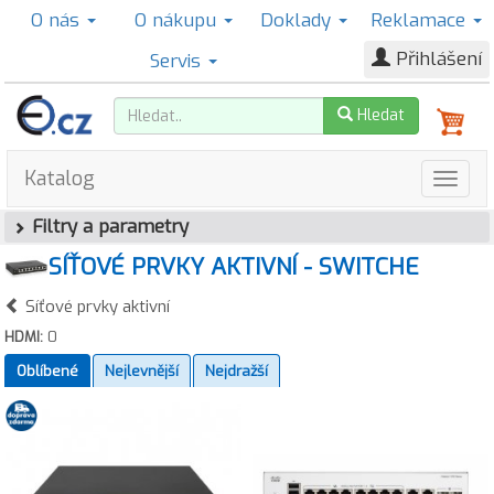
O nás
O nákupu
Doklady
Reklamace
Přihlášení
Servis
Hledat
Katalog
Filtry a parametry
SÍŤOVÉ PRVKY AKTIVNÍ - SWITCHE
Síťové prvky aktivní
HDMI:
0
Oblíbené
Nejlevnější
Nejdražší