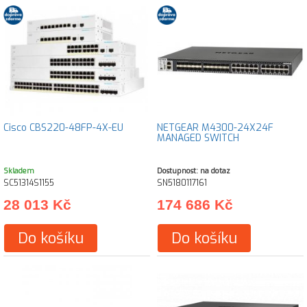
Cisco CBS220-48FP-4X-EU
NETGEAR M4300-24X24F
MANAGED SWITCH
Skladem
Dostupnost: na dotaz
SC51314S1155
SN5180117161
28 013 Kč
174 686 Kč
Do košíku
Do košíku