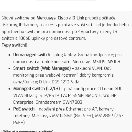
Síťové switche od
Mercusys
,
Cisco
a
D-Link
propojí počítače,
tiskárny, IP kamery a access pointy ve vaší síti – od jednoduchého
5portového switche pro domácnost po 48portový řízený L3
switch s 10GbE uplinky pro datové centrum.
Typy switchů
Unmanaged switch
– plug & play, žádná konfigurace; pro
domácnosti a malé kanceláře; Mercusys MS105, MS108
Smart switch (Web Managed)
– základní VLAN, QoS,
monitoring přes webové rozhraní; dobrý kompromis
cena/funkce; D-Link DGS-1210 řada
Managed switch (L2/L3)
– plná konfigurace CLI nebo GUI,
VLAN 802.1Q, STP/RSTP, LACP, SNMP, RMON; Cisco, HP
Enterprise, Grandstream GWN7803
PoE switch
– napájení přes Ethernet pro AP, kamery,
telefony; Mercusys MS112GMP (8× PoE+), MS128GP (24×
PoE+)