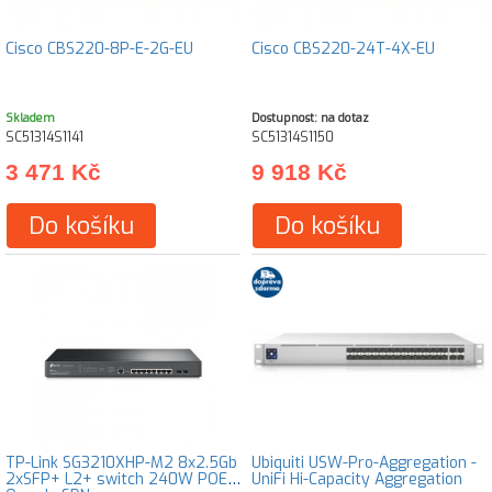
Cisco CBS220-8P-E-2G-EU
Cisco CBS220-24T-4X-EU
Skladem
Dostupnost: na dotaz
SC51314S1141
SC51314S1150
3 471 Kč
9 918 Kč
Do košíku
Do košíku
TP-Link SG3210XHP-M2 8x2.5Gb
Ubiquiti USW-Pro-Aggregation -
2xSFP+ L2+ switch 240W POE+
UniFi Hi-Capacity Aggregation