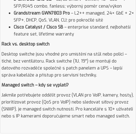
SFP/RJ45 combo, fanless; výborný poměr cena/výkon
Grandstream GWN7803 Pro
– L2++ managed, 24× GbE + 2×
SFP+, DHCP, QoS, VLAN, CLI; pro pokročilé sítě
Cisco Catalyst / Cisco SB
– enterprise standard, nejbohatší
feature set, lifetime warranty
Rack vs. desktop switch
Desktop switche jsou vhodné pro umístění na stůl nebo polici –
tiché, bez ventilátoru. Rack switche (1U, 19") se montují do
datového rozvaděče společně s patch panelem a UPS – lepší
správa kabeláže a přístup pro servisní techniky.
Managed switch – kdy se vyplatí?
Jakmile potřebujete oddělit provoz (VLAN pro VoIP, kamery, hosty),
prioritizovat provoz (QoS pro VoIP) nebo sledovat síťový provoz
(SNMP), je managed switch nutností. Pro kanceláře s 10+ uživateli
nebo s IP kamerami doporučujeme smart nebo managed switch.