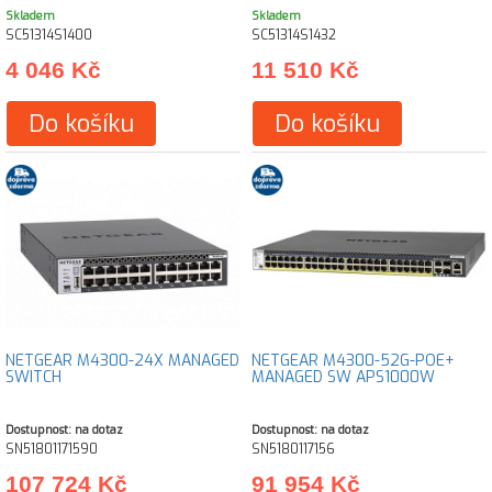
Skladem
Skladem
SC51314S1400
SC51314S1432
4 046 Kč
11 510 Kč
Do košíku
Do košíku
NETGEAR M4300-24X MANAGED
NETGEAR M4300-52G-POE+
SWITCH
MANAGED SW APS1000W
Dostupnost: na dotaz
Dostupnost: na dotaz
SN51801171590
SN5180117156
107 724 Kč
91 954 Kč