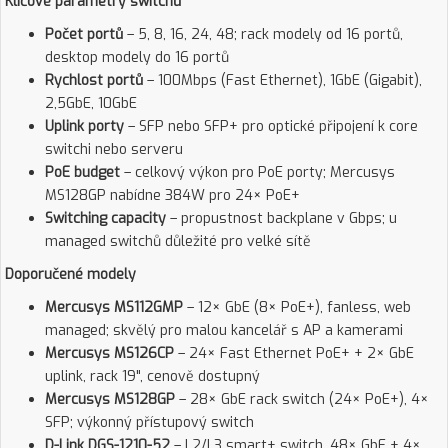
Klíčové parametry switchů
Počet portů
– 5, 8, 16, 24, 48; rack modely od 16 portů,
desktop modely do 16 portů
Rychlost portů
– 100Mbps (Fast Ethernet), 1GbE (Gigabit),
2,5GbE, 10GbE
Uplink porty
– SFP nebo SFP+ pro optické připojení k core
switchi nebo serveru
PoE budget
– celkový výkon pro PoE porty; Mercusys
MS128GP nabídne 384W pro 24× PoE+
Switching capacity
– propustnost backplane v Gbps; u
managed switchů důležité pro velké sítě
Doporučené modely
Mercusys MS112GMP
– 12× GbE (8× PoE+), fanless, web
managed; skvělý pro malou kancelář s AP a kamerami
Mercusys MS126CP
– 24× Fast Ethernet PoE+ + 2× GbE
uplink, rack 19", cenově dostupný
Mercusys MS128GP
– 28× GbE rack switch (24× PoE+), 4×
SFP; výkonný přístupový switch
D-Link DGS-1210-52
– L2/L3 smart+ switch, 48× GbE + 4×