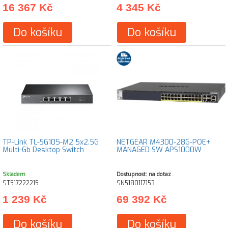
16 367 Kč
4 345 Kč
Do košíku
Do košíku
TP-Link TL-SG105-M2 5x2.5G
NETGEAR M4300-28G-POE+
Multi-Gb Desktop Switch
MANAGED SW APS1000W
Skladem
Dostupnost: na dotaz
ST517222215
SN5180117153
1 239 Kč
69 392 Kč
Do košíku
Do košíku