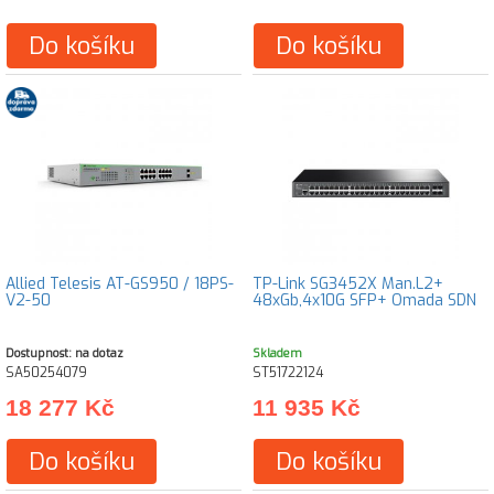
Do košíku
Do košíku
Allied Telesis AT-GS950 / 18PS-
TP-Link SG3452X Man.L2+
V2-50
48xGb,4x10G SFP+ Omada SDN
Dostupnost: na dotaz
Skladem
SA50254079
ST51722124
18 277 Kč
11 935 Kč
Do košíku
Do košíku