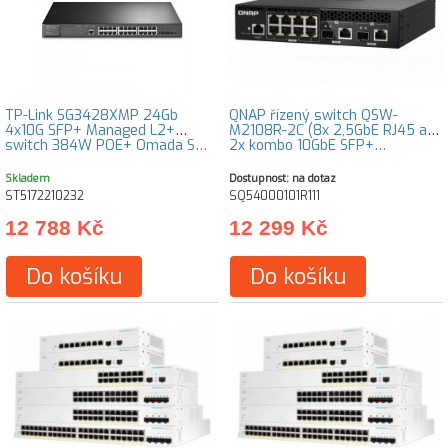
TP-Link SG3428XMP 24Gb
QNAP řízený switch QSW-
4x10G SFP+ Managed L2+
M2108R-2C (8x 2,5GbE RJ45 a
switch 384W POE+ Omada S…
2x kombo 10GbE SFP+…
Skladem
Dostupnost: na dotaz
ST5172210232
SQ54000101R111
12 788 Kč
12 299 Kč
Do košíku
Do košíku