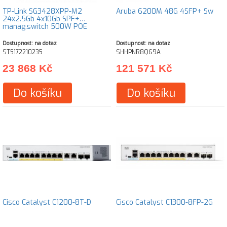
TP-Link SG3428XPP-M2
Aruba 6200M 48G 4SFP+ Sw
24x2.5Gb 4x10Gb SPF+
manag.switch 500W POE
Dostupnost: na dotaz
Dostupnost: na dotaz
ST5172210235
SHHPNR8Q69A
23 868 Kč
121 571 Kč
Do košíku
Do košíku
Cisco Catalyst C1200-8T-D
Cisco Catalyst C1300-8FP-2G