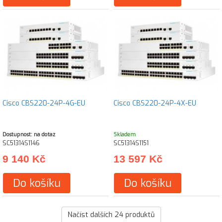
Cisco CBS220-24P-4G-EU
Cisco CBS220-24P-4X-EU
Dostupnost: na dotaz
Skladem
SC51314S1146
SC51314S1151
9 140 Kč
13 597 Kč
Do košíku
Do košíku
Načíst dalších
24
produktů