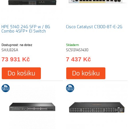
HPE 5140 24G SFP w / 8G
Cisco Catalyst C1300-8T-E-2G
Combo 4SFP+ EI Switch
Dostupnost: na dotaz
Skladem
SHJL826A
SC51314S1430
73 931 Kč
7 437 Kč
Do košíku
Do košíku