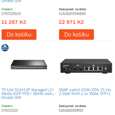
Omada SDN
Skladem
Dostupnost: na dotaz
ST5172210231
SU5260721145830
11 287 Kč
22 971 Kč
Do košíku
Do košíku
TP-Link SG3452P Managed L2+
QNAP switch QSW-2104-2S (4x
48xGb,4SFP POE+ 384W switch
2,5GbE RJ45 a 2x 10GbE SFP+)
Omada SDN
Skladem
Dostupnost: na dotaz
ST51722123
SQ54000101R101