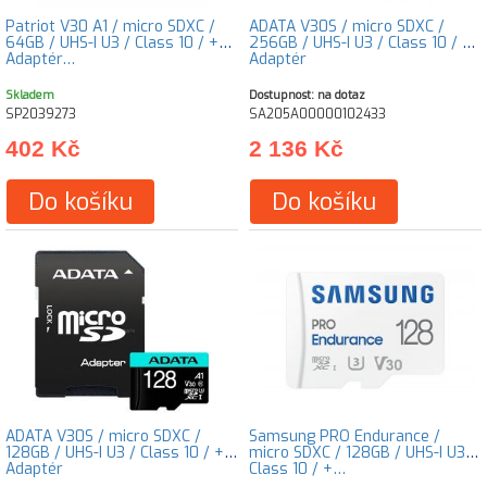
Patriot V30 A1 / micro SDXC /
ADATA V30S / micro SDXC /
64GB / UHS-I U3 / Class 10 / +
256GB / UHS-I U3 / Class 10 / +
Adaptér…
Adaptér
Skladem
Dostupnost: na dotaz
SP2039273
SA205A00000102433
402 Kč
2 136 Kč
Do košíku
Do košíku
ADATA V30S / micro SDXC /
Samsung PRO Endurance /
128GB / UHS-I U3 / Class 10 / +
micro SDXC / 128GB / UHS-I U3 /
Adaptér
Class 10 / +…