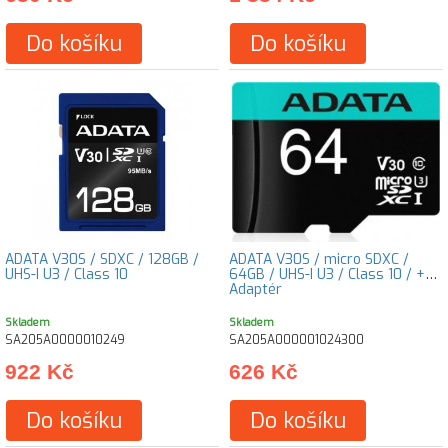
Do košíku
Do košíku
ADATA V30S / SDXC / 128GB /
ADATA V30S / micro SDXC /
UHS-I U3 / Class 10
64GB / UHS-I U3 / Class 10 / +
Adaptér
Skladem
Skladem
SA205A0000010249
SA205A000001024300
922 Kč
626 Kč
Do košíku
Do košíku