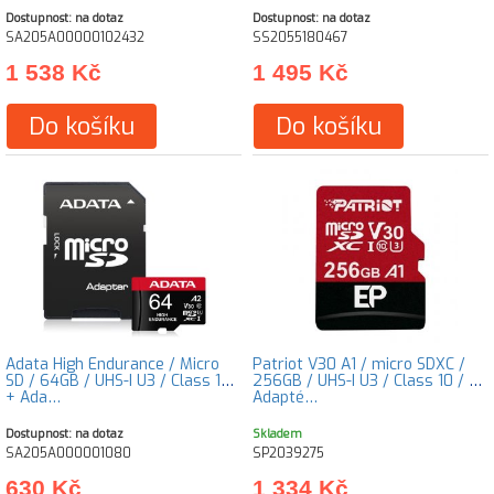
Dostupnost: na dotaz
Dostupnost: na dotaz
SA205A00000102432
SS2055180467
1 538 Kč
1 495 Kč
Do košíku
Do košíku
Adata High Endurance / Micro
Patriot V30 A1 / micro SDXC /
SD / 64GB / UHS-I U3 / Class 10 /
256GB / UHS-I U3 / Class 10 / +
+ Ada…
Adapté…
Dostupnost: na dotaz
Skladem
SA205A000001080
SP2039275
630 Kč
1 334 Kč