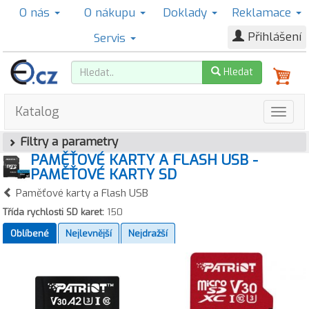
O nás
O nákupu
Doklady
Reklamace
Přihlášení
Servis
Hledat
Katalog
Filtry a parametry
PAMĚŤOVÉ KARTY A FLASH USB -
PAMĚŤOVÉ KARTY SD
Paměťové karty a Flash USB
Třída rychlosti SD karet:
150
Oblíbené
Nejlevnější
Nejdražší