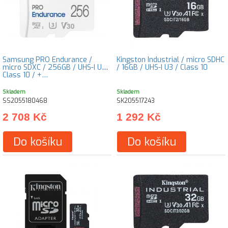
Samsung PRO Endurance /
Kingston Industrial / micro SDHC
micro SDXC / 256GB / UHS-I U3 /
/ 16GB / UHS-I U3 / Class 10
Class 10 / +…
Skladem
Skladem
SS2055180468
SK205517243
2 708 Kč
1 292 Kč
Do košíku
Do košíku