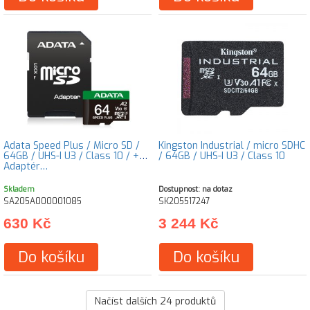
Adata Speed Plus / Micro SD /
Kingston Industrial / micro SDHC
64GB / UHS-I U3 / Class 10 / +
/ 64GB / UHS-I U3 / Class 10
Adaptér…
Skladem
Dostupnost: na dotaz
SA205A000001085
SK205517247
630 Kč
3 244 Kč
Do košíku
Do košíku
Načíst dalších
24
produktů