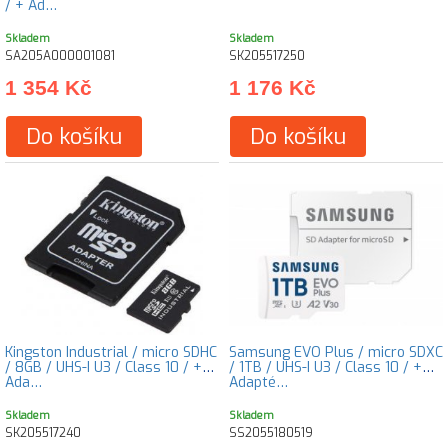
/ + Ad…
Skladem
Skladem
SA205A000001081
SK205517250
1 354 Kč
1 176 Kč
Do košíku
Do košíku
Kingston Industrial / micro SDHC
Samsung EVO Plus / micro SDXC
/ 8GB / UHS-I U3 / Class 10 / +
/ 1TB / UHS-I U3 / Class 10 / +
Ada…
Adapté…
Skladem
Skladem
SK205517240
SS2055180519