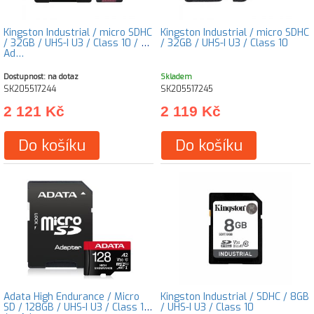
Kingston Industrial / micro SDHC
Kingston Industrial / micro SDHC
/ 32GB / UHS-I U3 / Class 10 / +
/ 32GB / UHS-I U3 / Class 10
Ad…
Dostupnost: na dotaz
Skladem
SK205517244
SK205517245
2 121 Kč
2 119 Kč
Do košíku
Do košíku
Adata High Endurance / Micro
Kingston Industrial / SDHC / 8GB
SD / 128GB / UHS-I U3 / Class 10
/ UHS-I U3 / Class 10