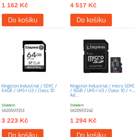
1 162 Kč
4 517 Kč
Do košíku
Do košíku
Kingston Industrial / SDXC /
Kingston Industrial / micro SDHC
64GB / UHS-I U3 / Class 10
/ 16GB / UHS-I U3 / Class 10 / +
Ad…
Skladem
Skladem
SK205517253
SK205517242
3 223 Kč
1 294 Kč
Do košíku
Do košíku