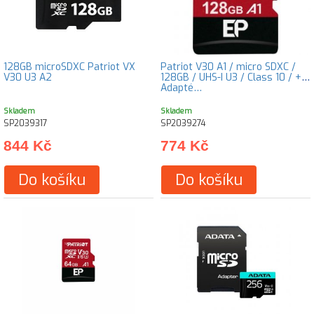
128GB microSDXC Patriot VX
Patriot V30 A1 / micro SDXC /
V30 U3 A2
128GB / UHS-I U3 / Class 10 / +
Adapté…
Skladem
Skladem
SP2039317
SP2039274
844 Kč
774 Kč
Do košíku
Do košíku