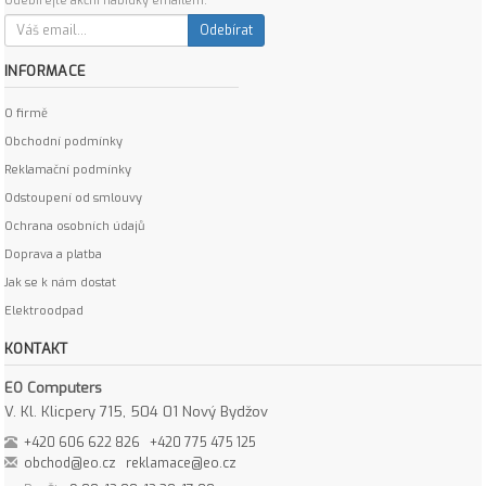
Odebírejte akční nabídky emailem:
Odebírat
INFORMACE
O firmě
Obchodní podmínky
Reklamační podmínky
Odstoupení od smlouvy
Ochrana osobních údajů
Doprava a platba
Jak se k nám dostat
Elektroodpad
KONTAKT
EO Computers
V. Kl. Klicpery 715, 504 01 Nový Bydžov
+420 606 622 826
+420 775 475 125
obchod@eo.cz
reklamace@eo.cz