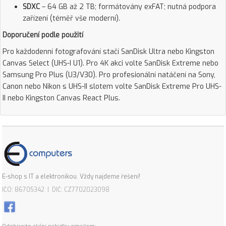
SDXC
– 64 GB až 2 TB; formátovány exFAT; nutná podpora
zařízení (téměř vše moderní).
Doporučení podle použití
Pro každodenní fotografování stačí SanDisk Ultra nebo Kingston
Canvas Select (UHS-I U1). Pro 4K akci volte SanDisk Extreme nebo
Samsung Pro Plus (U3/V30). Pro profesionální natáčení na Sony,
Canon nebo Nikon s UHS-II slotem volte SanDisk Extreme Pro UHS-
II nebo Kingston Canvas React Plus.
E-shop s IT a elektronikou. Vždy najdeme řešení!
IČO: 86705342 | DIČ: CZ7702023098