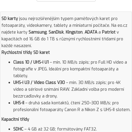
SD karty
jsou nejrozšířenějším typem paměťových karet pro
fotoaparáty, videokamery, tablety a miniaturní počítače. Na eo.cz
najdete karty
Samsung
,
SanDisk
,
Kingston
,
ADATA
a
Patriot
v
kapacitách od 16 GB do 1 TB s různými rychlostními třídami pro
každé nasazení.
Rychlostní třídy SD karet
Class 10 / UHS-I U1
– min. 10 MB/s zápis; pro Full HD video a
fotografie v JPEG. Ideální pro kompaktní fotoaparáty a
tablety.
UHS-I U3 / Video Class V30
– min. 30 MB/s zápis; pro 4K
video a sériové snímání RAW. Základní volba pro moderní
bezzrcadlovky a drony.
UHS-II
– druhá sada kontaktů, čtení 250–300 MB/s; pro
profesionální fotoaparáty Canon R a Nikon Z s UHS-II slotem.
Kapacitní třídy
SDHC
– 4 GB až 32 GB; formátovány FAT32.