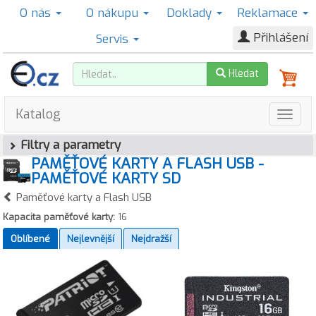
O nás
O nákupu
Doklady
Reklamace
Přihlášení
Servis
Hledat
Katalog
Filtry a parametry
PAMĚŤOVÉ KARTY A FLASH USB -
PAMĚŤOVÉ KARTY SD
Paměťové karty a Flash USB
Kapacita paměťové karty:
16
Oblíbené
Nejlevnější
Nejdražší