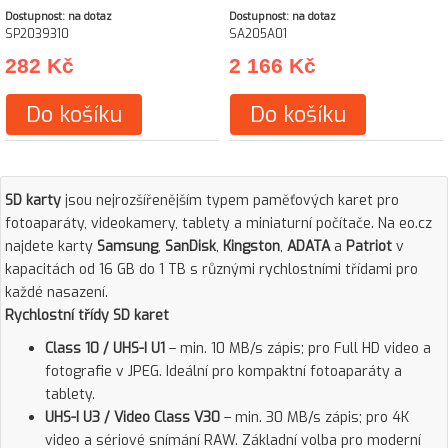
Dostupnost: na dotaz
Dostupnost: na dotaz
SP2039310
SA205A01
282 Kč
2 166 Kč
Do košíku
Do košíku
SD karty
jsou nejrozšířenějším typem paměťových karet pro
fotoaparáty, videokamery, tablety a miniaturní počítače. Na eo.cz
najdete karty
Samsung
,
SanDisk
,
Kingston
,
ADATA
a
Patriot
v
kapacitách od 16 GB do 1 TB s různými rychlostními třídami pro
každé nasazení.
Rychlostní třídy SD karet
Class 10 / UHS-I U1
– min. 10 MB/s zápis; pro Full HD video a
fotografie v JPEG. Ideální pro kompaktní fotoaparáty a
tablety.
UHS-I U3 / Video Class V30
– min. 30 MB/s zápis; pro 4K
video a sériové snímání RAW. Základní volba pro moderní