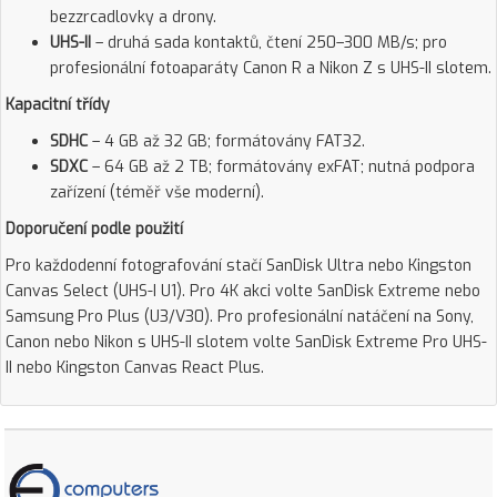
bezzrcadlovky a drony.
UHS-II
– druhá sada kontaktů, čtení 250–300 MB/s; pro
profesionální fotoaparáty Canon R a Nikon Z s UHS-II slotem.
Kapacitní třídy
SDHC
– 4 GB až 32 GB; formátovány FAT32.
SDXC
– 64 GB až 2 TB; formátovány exFAT; nutná podpora
zařízení (téměř vše moderní).
Doporučení podle použití
Pro každodenní fotografování stačí SanDisk Ultra nebo Kingston
Canvas Select (UHS-I U1). Pro 4K akci volte SanDisk Extreme nebo
Samsung Pro Plus (U3/V30). Pro profesionální natáčení na Sony,
Canon nebo Nikon s UHS-II slotem volte SanDisk Extreme Pro UHS-
II nebo Kingston Canvas React Plus.