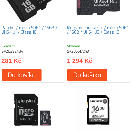
Patriot / micro SDHC / 16GB /
Kingston Industrial / micro SDHC
UHS-I U1 / Class 10
/ 16GB / UHS-I U3 / Class 10
Skladem
Skladem
SP20392404
SK205517243
281 Kč
1 294 Kč
Do košíku
Do košíku