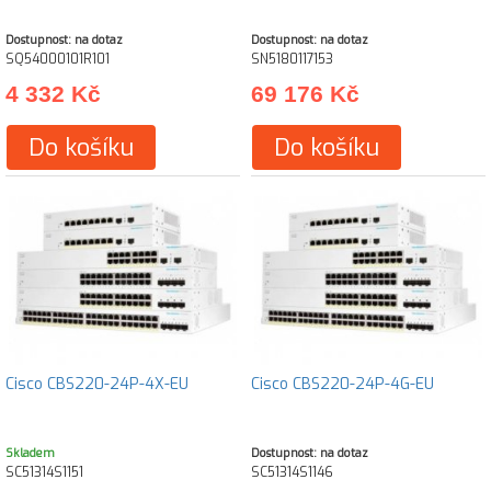
Dostupnost: na dotaz
Dostupnost: na dotaz
SQ54000101R101
SN5180117153
4 332 Kč
69 176 Kč
Do košíku
Do košíku
Cisco CBS220-24P-4X-EU
Cisco CBS220-24P-4G-EU
Skladem
Dostupnost: na dotaz
SC51314S1151
SC51314S1146