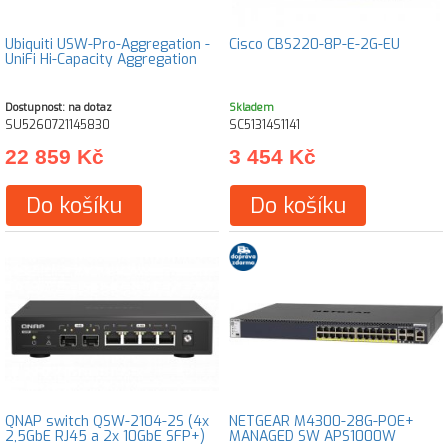
Ubiquiti USW-Pro-Aggregation -
Cisco CBS220-8P-E-2G-EU
UniFi Hi-Capacity Aggregation
Dostupnost: na dotaz
Skladem
SU5260721145830
SC51314S1141
22 859 Kč
3 454 Kč
Do košíku
Do košíku
QNAP switch QSW-2104-2S (4x
NETGEAR M4300-28G-POE+
2,5GbE RJ45 a 2x 10GbE SFP+)
MANAGED SW APS1000W