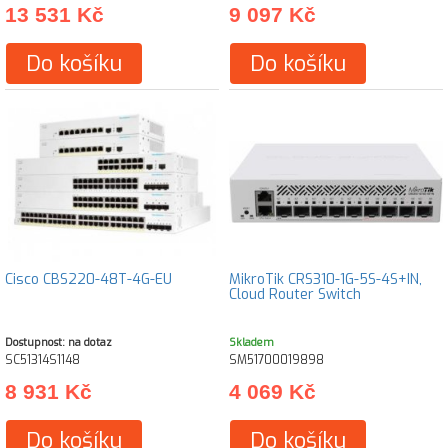
13 531 Kč
9 097 Kč
Do košíku
Do košíku
Cisco CBS220-48T-4G-EU
MikroTik CRS310-1G-5S-4S+IN,
Cloud Router Switch
Dostupnost: na dotaz
Skladem
SC51314S1148
SM51700019898
8 931 Kč
4 069 Kč
Do košíku
Do košíku