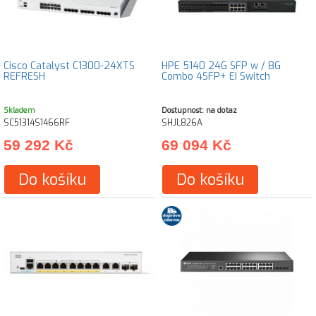
Cisco Catalyst C1300-24XTS
HPE 5140 24G SFP w / 8G
REFRESH
Combo 4SFP+ EI Switch
Skladem
Dostupnost: na dotaz
SC51314S1466RF
SHJL826A
59 292 Kč
69 094 Kč
Do košíku
Do košíku