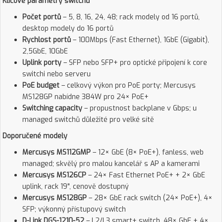
Klíčové parametry switchů
Počet portů
– 5, 8, 16, 24, 48; rack modely od 16 portů,
desktop modely do 16 portů
Rychlost portů
– 100Mbps (Fast Ethernet), 1GbE (Gigabit),
2,5GbE, 10GbE
Uplink porty
– SFP nebo SFP+ pro optické připojení k core
switchi nebo serveru
PoE budget
– celkový výkon pro PoE porty; Mercusys
MS128GP nabídne 384W pro 24× PoE+
Switching capacity
– propustnost backplane v Gbps; u
managed switchů důležité pro velké sítě
Doporučené modely
Mercusys MS112GMP
– 12× GbE (8× PoE+), fanless, web
managed; skvělý pro malou kancelář s AP a kamerami
Mercusys MS126CP
– 24× Fast Ethernet PoE+ + 2× GbE
uplink, rack 19", cenově dostupný
Mercusys MS128GP
– 28× GbE rack switch (24× PoE+), 4×
SFP; výkonný přístupový switch
D-Link DGS-1210-52
– L2/L3 smart+ switch, 48× GbE + 4×