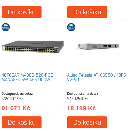
Do košíku
Do košíku
NETGEAR M4300-52G-POE+
Allied Telesis AT-GS950 / 18PS-
MANAGED SW APS1000W
V2-50
Dostupnost: na dotaz
Dostupnost: na dotaz
SN5180117156
SA50254079
91 671 Kč
18 189 Kč
Do košíku
Do košíku