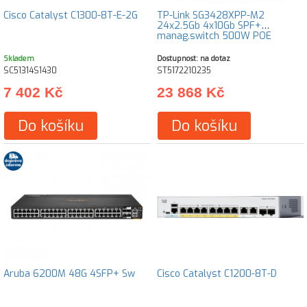
Cisco Catalyst C1300-8T-E-2G
TP-Link SG3428XPP-M2
24x2.5Gb 4x10Gb SPF+
manag.switch 500W POE
Skladem
Dostupnost: na dotaz
SC51314S1430
ST5172210235
7 402 Kč
23 868 Kč
Do košíku
Do košíku
Aruba 6200M 48G 4SFP+ Sw
Cisco Catalyst C1200-8T-D