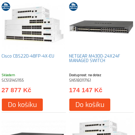
Cisco CBS220-48FP-4X-EU
NETGEAR M4300-24X24F
MANAGED SWITCH
Skladem
Dostupnost: na dotaz
SC51314S1155
SN5180117161
27 877 Kč
174 147 Kč
Do košíku
Do košíku