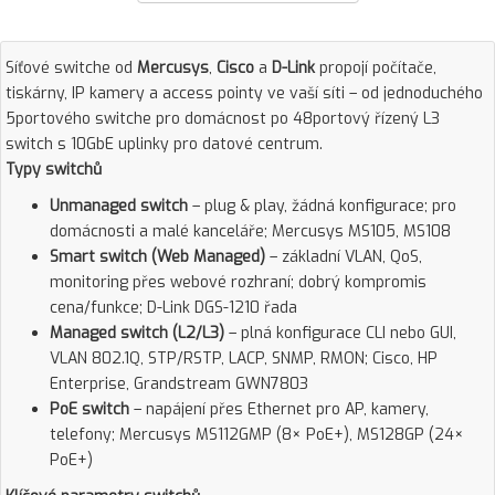
Síťové switche od
Mercusys
,
Cisco
a
D-Link
propojí počítače,
tiskárny, IP kamery a access pointy ve vaší síti – od jednoduchého
5portového switche pro domácnost po 48portový řízený L3
switch s 10GbE uplinky pro datové centrum.
Typy switchů
Unmanaged switch
– plug & play, žádná konfigurace; pro
domácnosti a malé kanceláře; Mercusys MS105, MS108
Smart switch (Web Managed)
– základní VLAN, QoS,
monitoring přes webové rozhraní; dobrý kompromis
cena/funkce; D-Link DGS-1210 řada
Managed switch (L2/L3)
– plná konfigurace CLI nebo GUI,
VLAN 802.1Q, STP/RSTP, LACP, SNMP, RMON; Cisco, HP
Enterprise, Grandstream GWN7803
PoE switch
– napájení přes Ethernet pro AP, kamery,
telefony; Mercusys MS112GMP (8× PoE+), MS128GP (24×
PoE+)