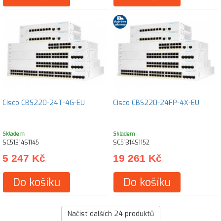
Cisco CBS220-24T-4G-EU
Cisco CBS220-24FP-4X-EU
Skladem
Skladem
SC51314S1145
SC51314S1152
5 247 Kč
19 261 Kč
Do košíku
Do košíku
Načíst dalších
24
produktů