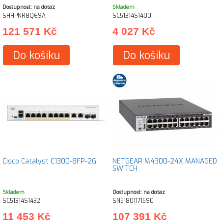
Dostupnost: na dotaz
Skladem
SHHPNR8Q69A
SC51314S1400
121 571 Kč
4 027 Kč
Do košíku
Do košíku
Cisco Catalyst C1300-8FP-2G
NETGEAR M4300-24X MANAGED
SWITCH
Skladem
Dostupnost: na dotaz
SC51314S1432
SN51801171590
11 453 Kč
107 391 Kč