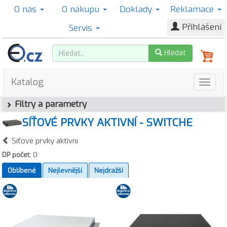
O nás
O nákupu
Doklady
Reklamace
Přihlášení
Servis
Hledat
Katalog
Filtry a parametry
SÍŤOVÉ PRVKY AKTIVNÍ - SWITCHE
Síťové prvky aktivní
DP počet:
0
Oblíbené
Nejlevnější
Nejdražší