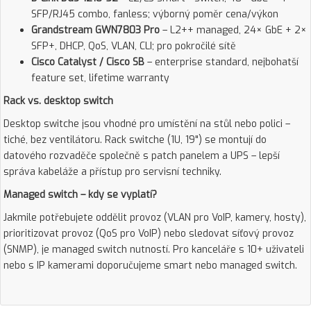
SFP/RJ45 combo, fanless; výborný poměr cena/výkon
Grandstream GWN7803 Pro
– L2++ managed, 24× GbE + 2×
SFP+, DHCP, QoS, VLAN, CLI; pro pokročilé sítě
Cisco Catalyst / Cisco SB
– enterprise standard, nejbohatší
feature set, lifetime warranty
Rack vs. desktop switch
Desktop switche jsou vhodné pro umístění na stůl nebo polici –
tiché, bez ventilátoru. Rack switche (1U, 19") se montují do
datového rozvaděče společně s patch panelem a UPS – lepší
správa kabeláže a přístup pro servisní techniky.
Managed switch – kdy se vyplatí?
Jakmile potřebujete oddělit provoz (VLAN pro VoIP, kamery, hosty),
prioritizovat provoz (QoS pro VoIP) nebo sledovat síťový provoz
(SNMP), je managed switch nutností. Pro kanceláře s 10+ uživateli
nebo s IP kamerami doporučujeme smart nebo managed switch.