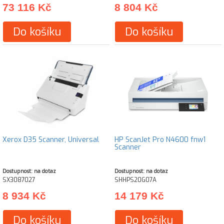
73 116 Kč
8 804 Kč
Do košíku
Do košíku
Xerox D35 Scanner, Universal
HP ScanJet Pro N4600 fnw1
Scanner
Dostupnost: na dotaz
Dostupnost: na dotaz
SX3087027
SHHPS20G07A
8 934 Kč
14 179 Kč
Do košíku
Do košíku