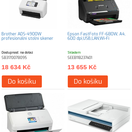
Brother ADS-4900W
Epson FastFoto FF-680W, A4,
profesionální stolní skener
600 dpi,USB,LAN,Wi-Fi
Dostupnost: na dotaz
Skladem
SB3170078095
SEEB11B237401
18 634 Kč
13 655 Kč
Do košíku
Do košíku