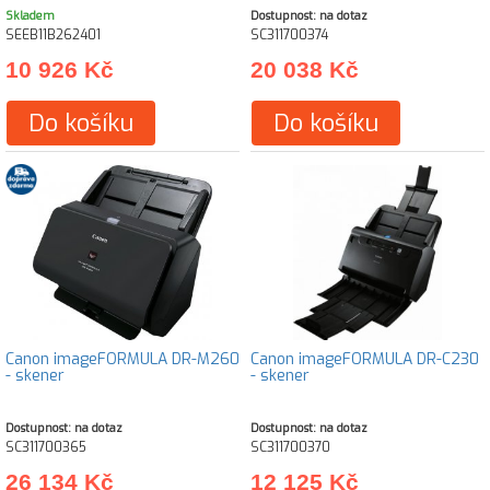
Skladem
Dostupnost: na dotaz
SEEB11B262401
SC311700374
10 926 Kč
20 038 Kč
Do košíku
Do košíku
Canon imageFORMULA DR-M260
Canon imageFORMULA DR-C230
- skener
- skener
Dostupnost: na dotaz
Dostupnost: na dotaz
SC311700365
SC311700370
26 134 Kč
12 125 Kč