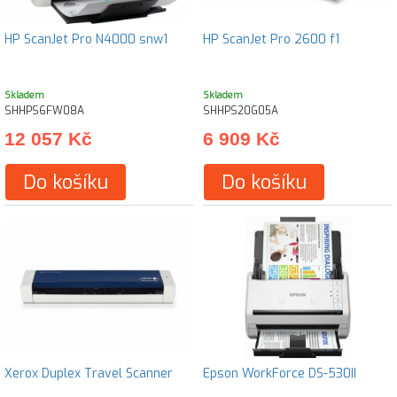
HP ScanJet Pro N4000 snw1
HP ScanJet Pro 2600 f1
Skladem
Skladem
SHHPS6FW08A
SHHPS20G05A
12 057 Kč
6 909 Kč
Do košíku
Do košíku
Xerox Duplex Travel Scanner
Epson WorkForce DS-530II