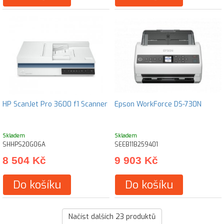
HP ScanJet Pro 3600 f1 Scanner
Epson WorkForce DS-730N
Skladem
Skladem
SHHPS20G06A
SEEB11B259401
8 504 Kč
9 903 Kč
Do košíku
Do košíku
Načíst dalších
23
produktů