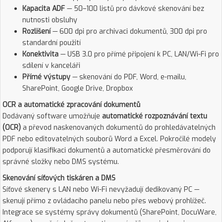
Kapacita ADF
— 50–100 listů pro dávkové skenování bez
nutnosti obsluhy
Rozlišení
— 600 dpi pro archivaci dokumentů, 300 dpi pro
standardní použití
Konektivita
— USB 3.0 pro přímé připojení k PC, LAN/Wi-Fi pro
sdílení v kanceláři
Přímé výstupy
— skenování do PDF, Word, e-mailu,
SharePoint, Google Drive, Dropbox
OCR a automatické zpracování dokumentů
Dodávaný software umožňuje
automatické rozpoznávání textu
(OCR)
a převod naskenovaných dokumentů do prohledávatelných
PDF nebo editovatelných souborů Word a Excel. Pokročilé modely
podporují klasifikaci dokumentů a automatické přesměrování do
správné složky nebo DMS systému.
Skenování síťových tiskáren a DMS
Síťové skenery s LAN nebo Wi-Fi nevyžadují dedikovaný PC —
skenují přímo z ovládacího panelu nebo přes webový prohlížeč.
Integrace se systémy správy dokumentů (SharePoint, DocuWare,