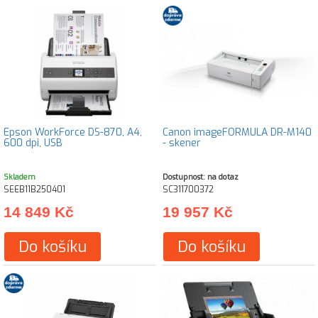
Epson WorkForce DS-870, A4,
Canon imageFORMULA DR-M140
600 dpi, USB
- skener
Skladem
Dostupnost: na dotaz
SEEB11B250401
SC311700372
14 849 Kč
19 957 Kč
Do košíku
Do košíku