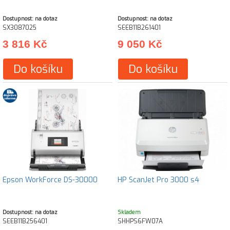
Dostupnost: na dotaz
Dostupnost: na dotaz
SX3087025
SEEB11B261401
3 816 Kč
9 050 Kč
Do košíku
Do košíku
Epson WorkForce DS-30000
HP ScanJet Pro 3000 s4
Dostupnost: na dotaz
Skladem
SEEB11B256401
SHHPS6FW07A