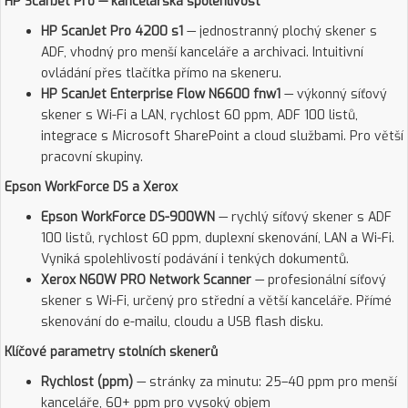
HP ScanJet Pro — kancelářská spolehlivost
HP ScanJet Pro 4200 s1
— jednostranný plochý skener s
ADF, vhodný pro menší kanceláře a archivaci. Intuitivní
ovládání přes tlačítka přímo na skeneru.
HP ScanJet Enterprise Flow N6600 fnw1
— výkonný síťový
skener s Wi-Fi a LAN, rychlost 60 ppm, ADF 100 listů,
integrace s Microsoft SharePoint a cloud službami. Pro větší
pracovní skupiny.
Epson WorkForce DS a Xerox
Epson WorkForce DS-900WN
— rychlý síťový skener s ADF
100 listů, rychlost 60 ppm, duplexní skenování, LAN a Wi-Fi.
Vyniká spolehlivostí podávání i tenkých dokumentů.
Xerox N60W PRO Network Scanner
— profesionální síťový
skener s Wi-Fi, určený pro střední a větší kanceláře. Přímé
skenování do e-mailu, cloudu a USB flash disku.
Klíčové parametry stolních skenerů
Rychlost (ppm)
— stránky za minutu: 25–40 ppm pro menší
kanceláře, 60+ ppm pro vysoký objem