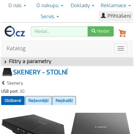
O nás
O nákupu
Doklady
Reklamace
Přihlášení
Servis
Hledat
Katalog
Filtry a parametry
SKENERY - STOLNÍ
Skenery
USB port:
30
Oblíbené
Nejlevnější
Nejdražší