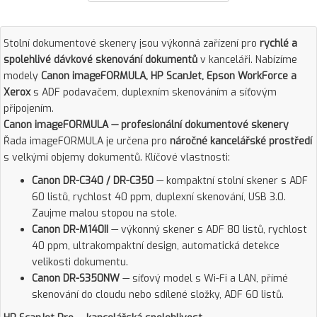
Stolní dokumentové skenery jsou výkonná zařízení pro
rychlé a
spolehlivé dávkové skenování dokumentů
v kanceláři. Nabízíme
modely
Canon imageFORMULA, HP ScanJet, Epson WorkForce a
Xerox
s ADF podavačem, duplexním skenováním a síťovým
připojením.
Canon imageFORMULA — profesionální dokumentové skenery
Řada imageFORMULA je určena pro
náročné kancelářské prostředí
s velkými objemy dokumentů. Klíčové vlastnosti:
Canon DR-C340 / DR-C350
— kompaktní stolní skener s ADF
60 listů, rychlost 40 ppm, duplexní skenování, USB 3.0.
Zaujme malou stopou na stole.
Canon DR-M140II
— výkonný skener s ADF 80 listů, rychlost
40 ppm, ultrakompaktní design, automatická detekce
velikosti dokumentu.
Canon DR-S350NW
— síťový model s Wi-Fi a LAN, přímé
skenování do cloudu nebo sdílené složky, ADF 60 listů.