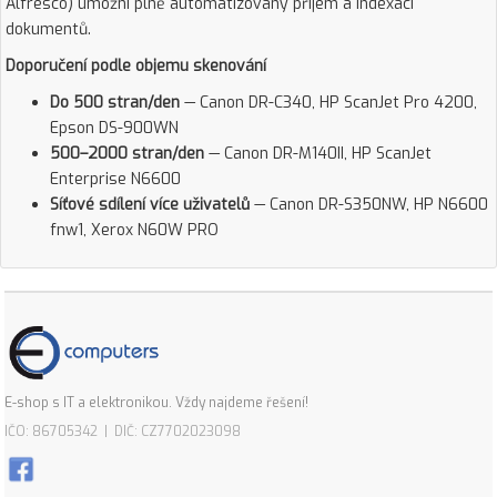
Alfresco) umožní plně automatizovaný příjem a indexaci
dokumentů.
Doporučení podle objemu skenování
Do 500 stran/den
— Canon DR-C340, HP ScanJet Pro 4200,
Epson DS-900WN
500–2000 stran/den
— Canon DR-M140II, HP ScanJet
Enterprise N6600
Síťové sdílení více uživatelů
— Canon DR-S350NW, HP N6600
fnw1, Xerox N60W PRO
E-shop s IT a elektronikou. Vždy najdeme řešení!
IČO: 86705342 | DIČ: CZ7702023098