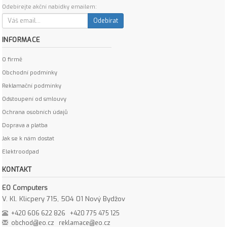
Odebírejte akční nabídky emailem:
Odebírat
INFORMACE
O firmě
Obchodní podmínky
Reklamační podmínky
Odstoupení od smlouvy
Ochrana osobních údajů
Doprava a platba
Jak se k nám dostat
Elektroodpad
KONTAKT
EO Computers
V. Kl. Klicpery 715, 504 01 Nový Bydžov
+420 606 622 826
+420 775 475 125
obchod@eo.cz
reklamace@eo.cz