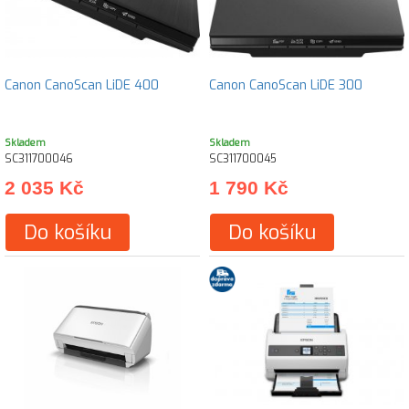
Canon CanoScan LiDE 400
Canon CanoScan LiDE 300
Skladem
Skladem
SC311700046
SC311700045
2 035 Kč
1 790 Kč
Do košíku
Do košíku