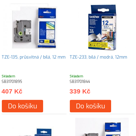
TZE-135, průsvitná / bílá, 12 mm
TZE-233, bílá / modrá, 12mm
Skladem
Skladem
SB31701895
SB31701844
407 Kč
339 Kč
Do košíku
Do košíku