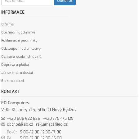
Odebírat
INFORMACE
O firmě
Obchodní podmínky
Reklamační podmínky
Odstoupení od smlouvy
Ochrana osobních údajů
Doprava a platba
Jak se k nám dostat
Elektroodpad
KONTAKT
EO Computers
V. Kl. Klicpery 715, 504 01 Nový Bydžov
+420 606 622 826
+420 775 475 125
obchod@eo.cz
reklamace@eo.cz
Po–Čt
9:00–12:00, 12:30–17:00
Pá
9:00–12:00, 12:30–16:00