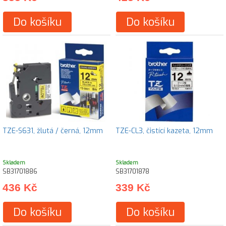
Do košíku
Do košíku
TZE-S631, žlutá / černá, 12mm
TZE-CL3, čistící kazeta, 12mm
Skladem
Skladem
SB31701886
SB31701878
436 Kč
339 Kč
Do košíku
Do košíku