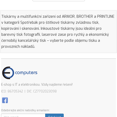
Tiskárny a multifunkční zařízení od ARMOR, BROTHER a PRINTLINE
v kategorii Spotřebák pro štítkové tiskárny zvládnou tisk,
kopírování i skenování. Inkoustové tiskárny jsou ideální pro
barevný tisk fotografií, laserové zase pro rychlý a ekonomický
černobílý kancelářský tisk – vyberte podle objemu tisku a
provozních nákladů.
E-shop s IT a elektronikou. Vždy najdeme řešení!
IČO: 86705342 | DIČ: CZ7702023098
Odebírejte akční nabídky emailem: