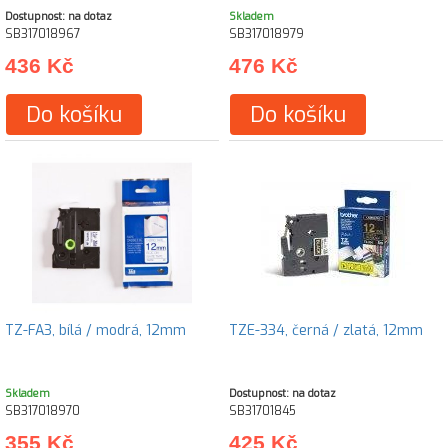
Dostupnost: na dotaz
Skladem
SB317018967
SB317018979
436 Kč
476 Kč
Do košíku
Do košíku
TZ-FA3, bílá / modrá, 12mm
TZE-334, černá / zlatá, 12mm
Skladem
Dostupnost: na dotaz
SB317018970
SB31701845
355 Kč
425 Kč