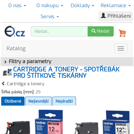
O nás
O nákupu
Doklady
Reklamace
Přihlášení
Servis
Hledat
Katalog
Filtry a parametry
CARTRIDGE A TONERY - SPOTŘEBÁK
PRO ŠTÍTKOVÉ TISKÁRNY
Cartridge a tonery
Šířka pásky [mm]:
25
Oblíbené
Nejlevnější
Nejdražší