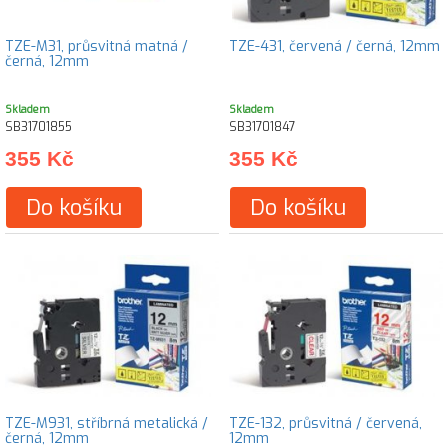
TZE-M31, průsvitná matná /
TZE-431, červená / černá, 12mm
černá, 12mm
Skladem
Skladem
SB31701855
SB31701847
355 Kč
355 Kč
Do košíku
Do košíku
TZE-M931, stříbrná metalická /
TZE-132, průsvitná / červená,
černá, 12mm
12mm