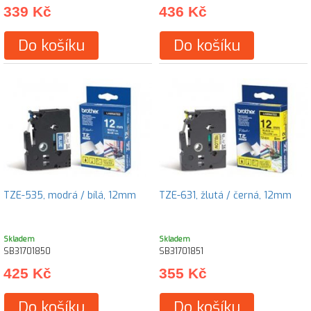
339 Kč
436 Kč
Do košíku
Do košíku
TZE-535, modrá / bílá, 12mm
TZE-631, žlutá / černá, 12mm
Skladem
Skladem
SB31701850
SB31701851
425 Kč
355 Kč
Do košíku
Do košíku