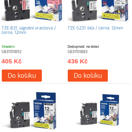
TZE-B31, signální oranžová /
TZE-S231, bílá / černá, 12mm
černá, 12mm
Skladem
Dostupnost: na dotaz
SB31701892
SB31701883
405 Kč
436 Kč
Do košíku
Do košíku