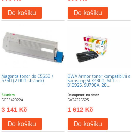
Do košíku
Do košíku
Magenta toner do C5650 /
OWA Armor toner kompatibilní s
5750 (2 000 stránek)
Samsung SCX4300, MLT-
D1092S, SU790A, 20…
Skladem
Dostupnost: na dotaz
SO35423224
SA34326525
3 141 Kč
1 612 Kč
Do košíku
Do košíku