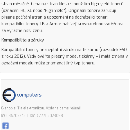
stran měsíčně. Cena na stran klesá s použitím high-yield tonerů
(označení HL, XL nebo "High Yield"). Originální tonery zaručují
přesné počítání stran a upozornění na docházející toner;
kompatibilní tonery TB a Armor nabízejí srovnatelnou výtěžnost
za výrazně nižší cenu.
Kompatibilita a záruky
Kompatibilní tonery nezneplatní záruku na tiskárnu (rozsudek ESD
z roku 2012). Vždy ověřte přesný model tiskárny – i malá změna v
označení modelu může znamenat jiný typ toneru.
E-shop s IT a elektronikou. Vždy najdeme řešení!
IČO: 86705342 | DIČ: CZ7702023098