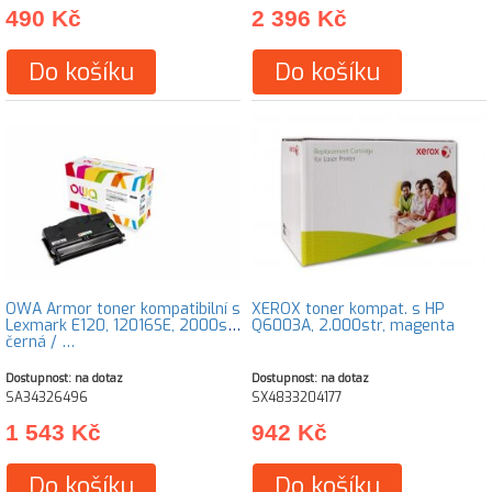
490 Kč
2 396 Kč
Do košíku
Do košíku
OWA Armor toner kompatibilní s
XEROX toner kompat. s HP
Lexmark E120, 12016SE, 2000st,
Q6003A, 2.000str, magenta
černá / …
Dostupnost: na dotaz
Dostupnost: na dotaz
SA34326496
SX4833204177
1 543 Kč
942 Kč
Do košíku
Do košíku