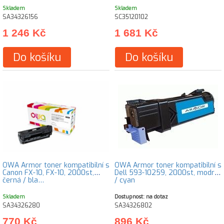
Skladem
Skladem
SA34326156
SC35120102
1 246 Kč
1 681 Kč
Do košíku
Do košíku
OWA Armor toner kompatibilní s
OWA Armor toner kompatibilní s
Canon FX-10, FX-10, 2000st,
Dell 593-10259, 2000st, modrá
černá / bla…
/ cyan
Skladem
Dostupnost: na dotaz
SA34326280
SA34326802
770 Kč
896 Kč