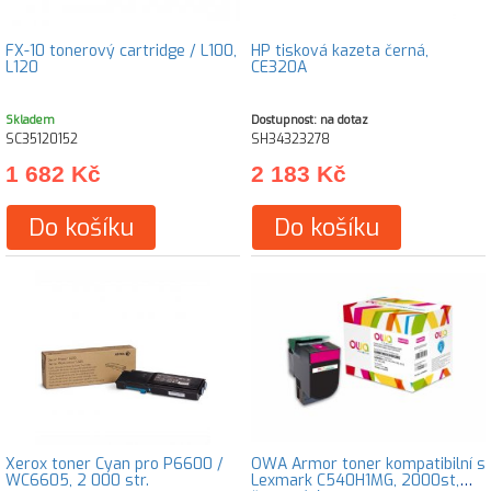
FX-10 tonerový cartridge / L100,
HP tisková kazeta černá,
L120
CE320A
Skladem
Dostupnost: na dotaz
SC35120152
SH34323278
1 682 Kč
2 183 Kč
Do košíku
Do košíku
Xerox toner Cyan pro P6600 /
OWA Armor toner kompatibilní s
WC6605, 2 000 str.
Lexmark C540H1MG, 2000st,