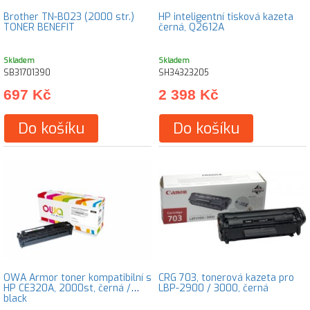
Brother TN-B023 (2000 str.)
HP inteligentní tisková kazeta
TONER BENEFIT
černá, Q2612A
Skladem
Skladem
SB31701390
SH34323205
697 Kč
2 398 Kč
Do košíku
Do košíku
OWA Armor toner kompatibilní s
CRG 703, tonerová kazeta pro
HP CE320A, 2000st, černá /
LBP-2900 / 3000, černá
black