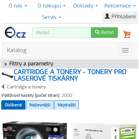
O nás
O nákupu
Doklady
Reklamace
Přihlášení
Servis
Hledat
Katalog
Filtry a parametry
CARTRIDGE A TONERY - TONERY PRO
LASEROVÉ TISKÁRNY
Cartridge a tonery
Výtěžnost kazety (počet stran):
2000
Oblíbené
Nejlevnější
Nejdražší