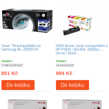
Toner TB kompatibilní se
OWA Armor toner kompatibilní s
Samsung ML-2010D3 N
HP P1505, CB436A, 2000st,
černá / black…
Skladem
Skladem
ST4833200450
SA34326029
801 Kč
994 Kč
Do košíku
Do košíku