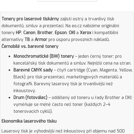
Tonery pro laserové tiskárny
zajistí ostrý a trvanlivý tisk
dokumentů, smluv a prezentací. Na eo.cz nabízíme originální
tonery
HP
,
Canon
,
Brother
,
Epson
,
OKI
a
Xerox
i kompatibilní
alternativy
TB
a
Armor
pro úsporu provozních nákladů.
Černobílé vs. barevné tonery
Monochromatické (BW) tonery
– jeden černý toner; pro
kancelářský tisk dokumentů a smluv. Nejnižší cena na stran.
Barevné CMYK sady
– čtyři cartridge (Cyan, Magenta, Yellow,
Black); pro tisk prezentací, marketingových materiálů a
fotografií. Barevný laserový tisk je trvanlivější než
inkoustový.
Drum (fotoválec)
– oddělený od toneru u řady Brother a OKI;
vyměňuje se méně často než toner (každých 2–4
tonerovacích cyklů).
Ekonomika laserového tisku
Laserový tisk je výhodnější než inkoustový při objemu nad 500