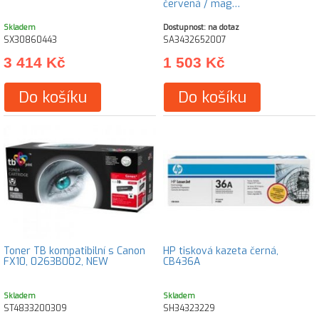
červená / mag…
Skladem
Dostupnost: na dotaz
SX30860443
SA3432652007
3 414 Kč
1 503 Kč
Do košíku
Do košíku
Toner TB kompatibilní s Canon
HP tisková kazeta černá,
FX10, 0263B002, NEW
CB436A
Skladem
Skladem
ST4833200309
SH34323229