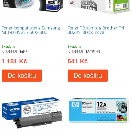
Toner kompatibilní s Samsung
Toner TB komp. s Brother TN-
MLT-D1092S / SCX4300
B023N, Black, nová
Skladem
Skladem
ST4833200487
ST4833200270993
1 151 Kč
541 Kč
Do košíku
Do košíku