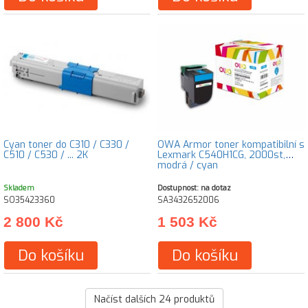
Cyan toner do C310 / C330 /
OWA Armor toner kompatibilní s
C510 / C530 / ... 2K
Lexmark C540H1CG, 2000st,
modrá / cyan
Skladem
Dostupnost: na dotaz
SO35423360
SA3432652006
2 800 Kč
1 503 Kč
Do košíku
Do košíku
Načíst dalších
24
produktů