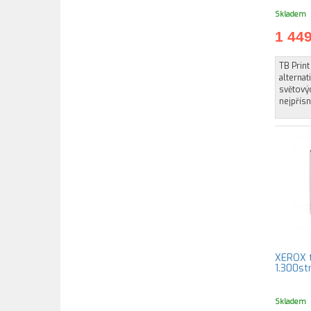
Skladem
1 44
TB Prin
alternat
světovýc
nejpřísně
XEROX t
1.300st
Skladem