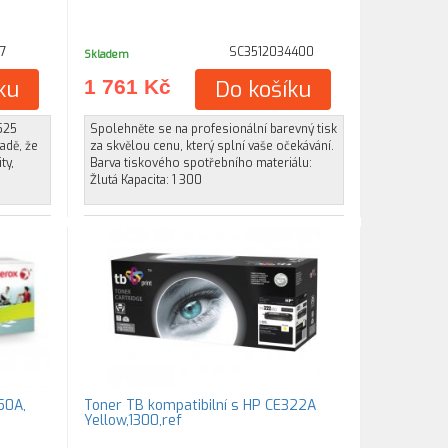
7
SC3512034400
Skladem
ku
1 761 Kč
Do košíku
1525
Spolehněte se na profesionální barevný tisk
adě, že
za skvělou cenu, který splní vaše očekávání.
ty,
Barva tiskového spotřebního materiálu:
Žlutá Kapacita: 1 300
50A,
Toner TB kompatibilní s HP CE322A
Yellow,1300,ref