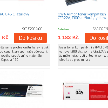
RG 045 C, azurový
OWA Armor toner kompatibilní 
CE322A, 1300st, žlutá / yellow
SC3512034403
SA343261
Skladem
1 Kč
Do košíku
1 183 Kč
Do koší
te se na profesionální barevný tisk
laser toner kompatibilní s HP LJ CP
ou cenu, který splní vaše očekávání.
yellow, 1.300 str., kom. s CE322A V 
iskového spotřebního materiálu:
že máte nejasnosti ohledně kompatib
Kapacita: 1 30
obraťte se prosím na b