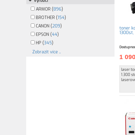
Výrobci
ARMOR (
896
)
BROTHER (
154
)
CANON (
209
)
toner k
1300st,
EPSON (
44
)
HP (
345
)
Dostupnos
Zobrazit více ..
1 09
laser to
1.300 s
laserové