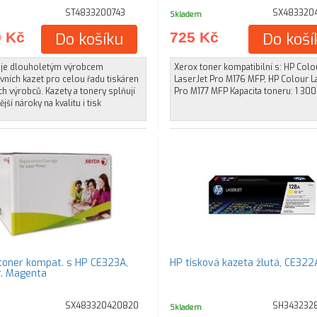
ST4833200743
SX483320
Skladem
9 Kč
Do košíku
725 Kč
Do koší
t je dlouholetým výrobcem
Xerox toner kompatibilní s: HP Colo
ivních kazet pro celou řadu tiskáren
LaserJet Pro M176 MFP, HP Colour L
h výrobců. Kazety a tonery splňují
Pro M177 MFP Kapacita toneru: 1 300 
jší nároky na kvalitu i tisk
oner kompat. s HP CE323A,
HP tisková kazeta žlutá, CE322
r. Magenta
SX483320420820
SH343232
Skladem