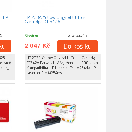
s HP
HP 203A Yellow Original LJ Toner
Cartridge, CF542A
59
SH34323417
Skladem
ku
2 047 Kč
Do košíku
1525
HP 203A Yellow Original LJ Toner Cartridge,
případě,
CF542A Barva: Žlutá Vytíženost: 1 300 stran
ility,
Kompatibilita: HP LaserJet Pro M254dw HP
LaserJet Pro M254nw