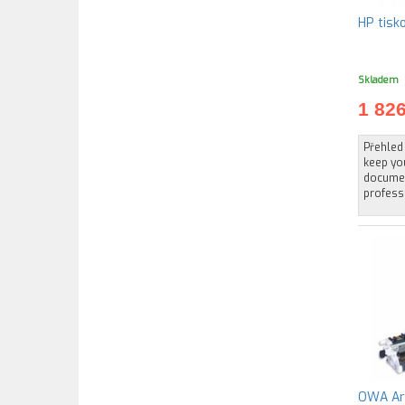
HP tisk
Skladem
1 82
Přehled 
keep yo
documen
profess
OWA Arm