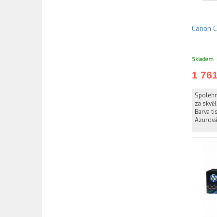
Canon C
Skladem
1 76
Spolehně
za skvěl
Barva t
Azurová 