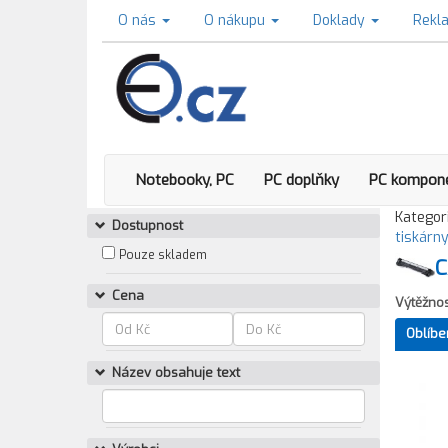
O nás
O nákupu
Doklady
Rekl
Notebooky, PC
PC doplňky
PC kompon
Kategori
Dostupnost
tiskárn
Pouze skladem
C
Cena
Výtěžnos
Oblíbe
Název obsahuje text