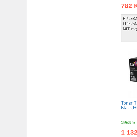
782 
HP CE32
CP1525
MFP mag
Toner T
Black,13
Skladem
1 13