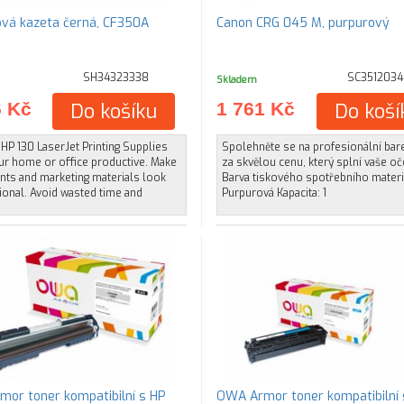
ová kazeta černá, CF350A
Canon CRG 045 M, purpurový
SH34323338
SC3512034
Skladem
6 Kč
Do košíku
1 761 Kč
Do koší
HP 130 LaserJet Printing Supplies
Spolehněte se na profesionální bare
ur home or office productive. Make
za skvělou cenu, který splní vaše oč
ts and marketing materials look
Barva tiskového spotřebního materi
ional. Avoid wasted time and
Purpurová Kapacita: 1
or toner kompatibilní s HP
OWA Armor toner kompatibilní 