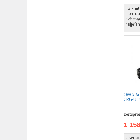
TB Prin
alternat
světovýc
nejpřísně
OWA Arm
CRG-045
Dostupnos
1 15
laser to