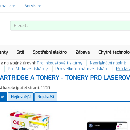
amace
Servis
enty
Sítě
Spotřební elektro
Zábava
Chytré technolo
e na stejné úrovni:
Pro inkoustové tiskárny
Neoriginální náplně
y
Pro štítkové tiskárny
Pro velkoformátové tiskárn
Pro las
ARTRIDGE A TONERY - TONERY PRO LASEROV
t kazety (počet stran):
1300
né
Nejlevnější
Nejdražší