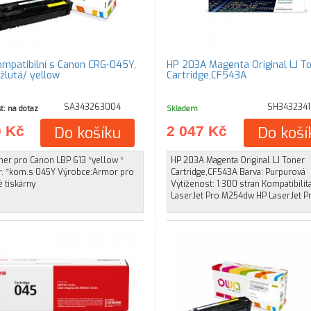
ompatibilní s Canon CRG-045Y,
HP 203A Magenta Original LJ T
 žlutá/ yellow
Cartridge,CF543A
SA343263004
SH3432341
t: na dotaz
Skladem
0 Kč
Do košíku
2 047 Kč
Do koší
ner pro Canon LBP 613 *yellow *
HP 203A Magenta Original LJ Toner
tr. *kom.s 045Y Výrobce:Armor pro
Cartridge,CF543A Barva: Purpurová
 tiskárny
Vytíženost: 1 300 stran Kompatibilit
LaserJet Pro M254dw HP LaserJet 