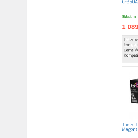
CF350A,
Skladem
1 08
Laserov
kompatib
Černá Vý
Kompatib
Toner T
Magenta