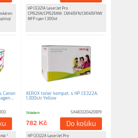
HP CE321A LaserJet Pro
tiskáren
CP1525N/CP1525NW, CM1415FN/CM1415FNW
splňují
MFP cyan 1.300st
s Canon
XEROX toner kompat. s HP CE322A,
 magen…
1.300str.Yellow
003
SX483320420819
Skladem
ku
782 Kč
Do košíku
nta *
HP CE322A LaserJet Pro