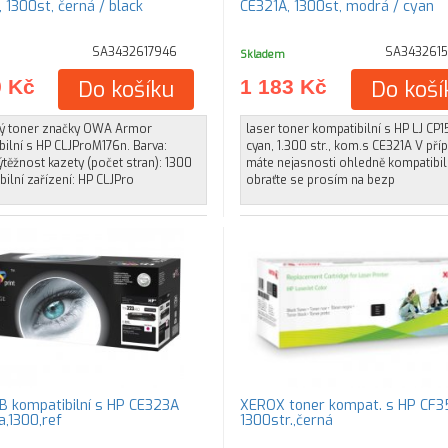
 1300st, černá / black
CE321A, 1300st, modrá / cyan
SA3432617946
SA3432615
Skladem
9 Kč
Do košíku
1 183 Kč
Do koší
ý toner značky OWA Armor
laser toner kompatibilní s HP LJ CP
ilní s HP CLJProM176n. Barva:
cyan, 1.300 str., kom.s CE321A V příp
těžnost kazety (počet stran): 1300
máte nejasnosti ohledně kompatibili
ilní zařízení: HP CLJPro
obraťte se prosím na bezp
B kompatibilní s HP CE323A
XEROX toner kompat. s HP CF3
,1300,ref
1300str.,černá