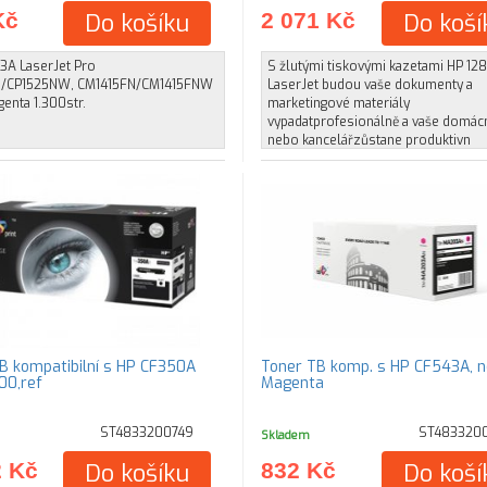
Kč
Do košíku
2 071 Kč
Do koší
3A LaserJet Pro
S žlutými tiskovými kazetami HP 128
N/CP1525NW, CM1415FN/CM1415FNW
LaserJet budou vaše dokumenty a
enta 1.300str.
marketingové materiály
vypadatprofesionálně a vaše domác
nebo kancelářzůstane produktivn
B kompatibilní s HP CF350A
Toner TB komp. s HP CF543A, n
00,ref
Magenta
ST4833200749
ST483320
Skladem
2 Kč
Do košíku
832 Kč
Do koší