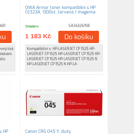
OWA Armor toner kompatibilní s HP
CE323A, 1300st, červená / magenta
401
SA34326158
Skladem
ku
1 183 Kč
Do košíku
vný tisk
Kompatibilní s: HP-LASERJET CP 1525 HP-
ekávání.
LASERJET CP 1525 HP-LASERJET CP 1525 HP-
álu:
LASERJET CP 1525 HP-LASERJET CP 1525 N
HP-LASERJET CP 1525 N HP-LA
s HP
Canon CRG 045 Y, žlutý