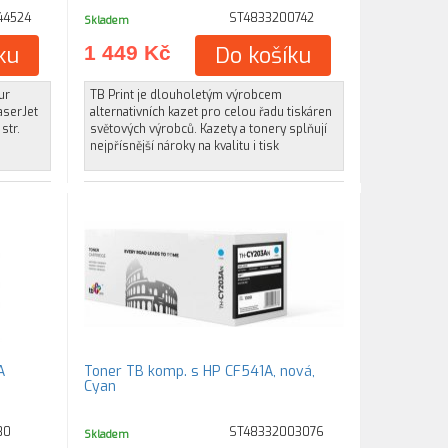
44524
ST4833200742
Skladem
ku
1 449 Kč
Do košíku
ur
TB Print je dlouholetým výrobcem
aserJet
alternativních kazet pro celou řadu tiskáren
str.
světových výrobců. Kazety a tonery splňují
nejpřísnější nároky na kvalitu i tisk
A
Toner TB komp. s HP CF541A, nová,
Cyan
80
ST48332003076
Skladem