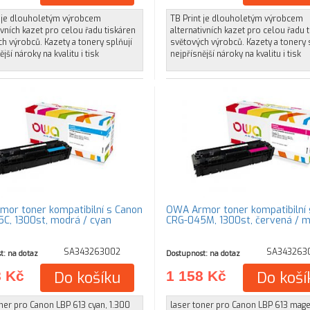
t je dlouholetým výrobcem
TB Print je dlouholetým výrobcem
ivních kazet pro celou řadu tiskáren
alternativních kazet pro celou řadu 
h výrobců. Kazety a tonery splňují
světových výrobců. Kazety a tonery 
jší nároky na kvalitu i tisk
nejpřísnější nároky na kvalitu i tisk
or toner kompatibilní s Canon
OWA Armor toner kompatibilní 
C, 1300st, modrá / cyan
CRG-045M, 1300st, červená /
SA343263002
SA343263
t: na dotaz
Dostupnost: na dotaz
8 Kč
Do košíku
1 158 Kč
Do koší
ner pro Canon LBP 613 cyan, 1.300
laser toner pro Canon LBP 613 mage