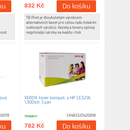
ku
832 Kč
Do košíku
TB Print je dlouholetým výrobcem
alternativních kazet pro celou řadu tiskáren
světových výrobců. Kazety a tonery splňují
nost
nejpřísnější nároky na kvalitu i tisk
ová,
XEROX toner kompat. s HP CE321A,
1.300str. Cyan
03078
SX483320420818
Skladem
ku
782 Kč
Do košíku