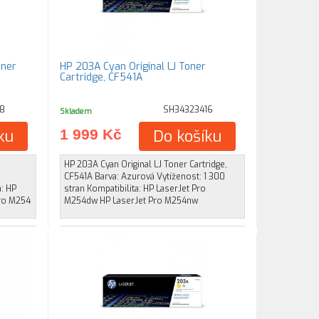
oner
HP 203A Cyan Original LJ Toner
Cartridge, CF541A
8
SH34323416
Skladem
ku
1 999 Kč
Do košíku
HP 203A Cyan Original LJ Toner Cartridge,
CF541A Barva: Azurová Vytíženost: 1 300
a: HP
stran Kompatibilita: HP LaserJet Pro
Pro M254
M254dw HP LaserJet Pro M254nw