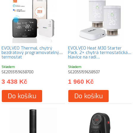
EVOLVEO Thermal, chytrý
EVOLVEO Heat M30 Starter
bezdrátový programovatelný
Pack, 2× chytrá termostatická
termostat
hlavice na radi…
Skladem
Skladem
SE2055159658700
SE2055159658507
3 438 Kč
1 960 Kč
Do košíku
Do košíku