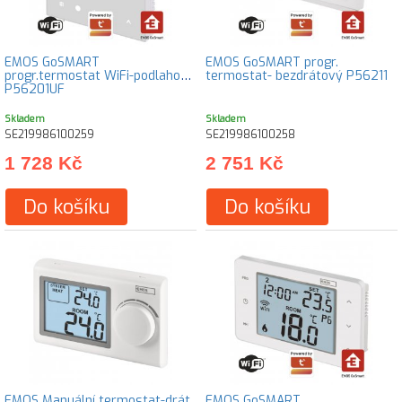
EMOS GoSMART
EMOS GoSMART progr.
progr.termostat WiFi-podlahový
termostat- bezdrátový P56211
P56201UF
Skladem
Skladem
SE219986100259
SE219986100258
1 728 Kč
2 751 Kč
Do košíku
Do košíku
EMOS Manuální termostat-drát
EMOS GoSMART