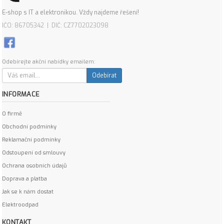
E-shop s IT a elektronikou. Vždy najdeme řešení!
IČO: 86705342 | DIČ: CZ7702023098
Odebírejte akční nabídky emailem:
Odebírat
INFORMACE
O firmě
Obchodní podmínky
Reklamační podmínky
Odstoupení od smlouvy
Ochrana osobních údajů
Doprava a platba
Jak se k nám dostat
Elektroodpad
KONTAKT