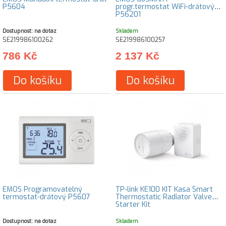
P5604
progr.termostat WiFi-drátový
P56201
Dostupnost: na dotaz
Skladem
SE219986100262
SE219986100257
786 Kč
2 137 Kč
Do košíku
Do košíku
EMOS Programovatelný
TP-link KE100 KIT Kasa Smart
termostat-drátový P5607
Thermostatic Radiator Valve
Starter Kit
Dostupnost: na dotaz
Skladem