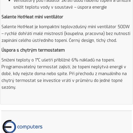
Ventilátory pod radiátor zkrátí dobu náběhu topení a umožní
snížit teplotu vody v soustavě – úspora energie
Salente HotHeat mini ventilátor
Salente HotHeat je kompaktní teplovzdušný mini ventilátor 500W
– rychlé dohřátí malé místnosti (koupelna, pracovna) bez nutnosti
zapínání celého ústředního topení. Černý design, tichý chod.
Úspora s chytrým termostatem
Snížení teploty o 1°C ušetří přibližně 6% nákladů na topení.
Programovatelný termostat zajistí, že topení neplýtvá energií v
době, kdy nejste doma nebo spíte. Při přechodu z manuálního na
chytrý termostat se investice vrátí v průměru do jedné topné
sezóny.