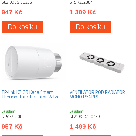
SE219986100256
ST517232084
947 Kč
1 309 Kč
Do košíku
Do košíku
TP-link KE100 Kasa Smart
VENTILÁTOR POD RADIÁTOR
Thermostatic Radiator Valve
MONO P56PR1
Skladem
Skladem
ST517232083
SE219986100459
957 Kč
1 499 Kč