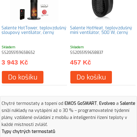
Salente HotTower, teplovzdušný
Salente HotHeat, teplovzdušný
sloupový ventilátor, černý
mini ventilátor, 500 W, černý
Skladem
Skladem
SS2055159658652
SS2055159658837
3 943 Kč
457 Kč
Do košíku
Do košíku
Chytré termostaty a topení od
EMOS GoSMART
,
Evolveo
a
Salente
sníží náklady na vytápění až o 30 % – programovatelné týdenní
plány, vzdálené ovládání z mobilu a inteligentní řízení teploty v
každé místnosti zvlášť.
Typy chytrých termostatů