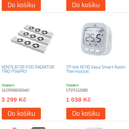
Do košíku
Do košíku
VENTILÁTOR POD RADIÁTOR
TP-link KE110 Kasa Smart Room
TRIO P56PR3
Thermostat
Skladem
Skladem
SE219986100461
ST517232085
3 299 Kč
1 038 Kč
Do košíku
Do košíku