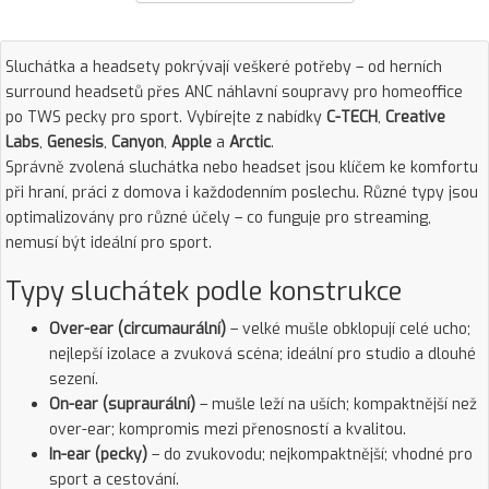
Sluchátka a headsety pokrývají veškeré potřeby – od herních
surround headsetů přes ANC náhlavní soupravy pro homeoffice
po TWS pecky pro sport. Vybírejte z nabídky
C-TECH
,
Creative
Labs
,
Genesis
,
Canyon
,
Apple
a
Arctic
.
Správně zvolená sluchátka nebo headset jsou klíčem ke komfortu
při hraní, práci z domova i každodenním poslechu. Různé typy jsou
optimalizovány pro různé účely – co funguje pro streaming,
nemusí být ideální pro sport.
Typy sluchátek podle konstrukce
Over-ear (circumaurální)
– velké mušle obklopují celé ucho;
nejlepší izolace a zvuková scéna; ideální pro studio a dlouhé
sezení.
On-ear (supraurální)
– mušle leží na uších; kompaktnější než
over-ear; kompromis mezi přenosností a kvalitou.
In-ear (pecky)
– do zvukovodu; nejkompaktnější; vhodné pro
sport a cestování.