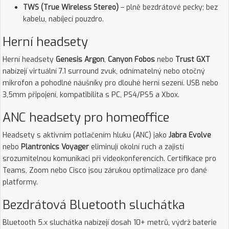
TWS (True Wireless Stereo)
– plně bezdrátové pecky; bez
kabelu, nabíjecí pouzdro.
Herní headsety
Herní headsety
Genesis Argon
,
Canyon Fobos
nebo
Trust GXT
nabízejí virtuální 7.1 surround zvuk, odnímatelný nebo otočný
mikrofon a pohodlné náušníky pro dlouhé herní sezení. USB nebo
3,5mm připojení, kompatibilita s PC, PS4/PS5 a Xbox.
ANC headsety pro homeoffice
Headsety s aktivním potlačením hluku (ANC) jako
Jabra Evolve
nebo
Plantronics Voyager
eliminují okolní ruch a zajistí
srozumitelnou komunikaci při videokonferencích. Certifikace pro
Teams, Zoom nebo Cisco jsou zárukou optimalizace pro dané
platformy.
Bezdrátová Bluetooth sluchátka
Bluetooth 5.x sluchátka nabízejí dosah 10+ metrů, výdrž baterie