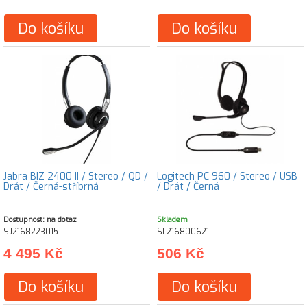
Do košíku
Do košíku
Jabra BIZ 2400 II / Stereo / QD /
Logitech PC 960 / Stereo / USB
Drát / Černá-stříbrná
/ Drát / Černá
Dostupnost: na dotaz
Skladem
SJ2168223015
SL216800621
4 495 Kč
506 Kč
Do košíku
Do košíku