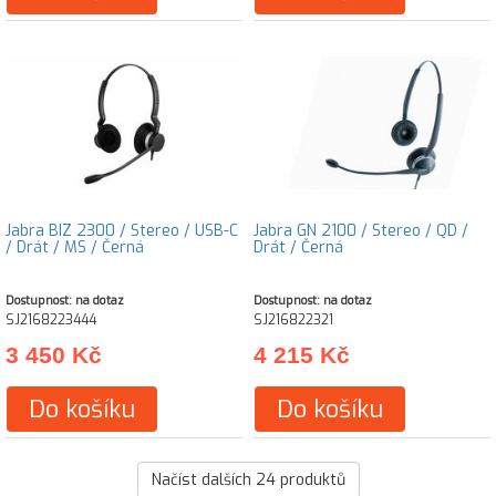
Jabra BIZ 2300 / Stereo / USB-C
Jabra GN 2100 / Stereo / QD /
/ Drát / MS / Černá
Drát / Černá
Dostupnost: na dotaz
Dostupnost: na dotaz
SJ2168223444
SJ216822321
3 450 Kč
4 215 Kč
Do košíku
Do košíku
Načíst dalších
24
produktů