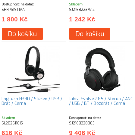
Dostupnost: na dotaz
Skladem
SHHP519T1AA
SJ21682237512
1 800 Kč
1 242 Kč
Do košíku
Do košíku
Logitech H390 / Stereo / USB /
Jabra Evolve2 85 / Stereo / ANC
Drát / Černá
/ USB / BT / Bezdrát / Černá
Skladem
Dostupnost: na dotaz
SL202611015
SJ2168228005
616 Kč
9 406 Kč