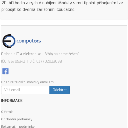
20–40 hodin a rychlé nabíjení. Modely s multipoint připojením lze
propojit se dvěma zařízeními současně.
E-shop s IT a elektronikou. Vždy najdeme řešení!
IČO: 86705342 | DIČ: CZ7702023098
Odebírejte akční nabídky emailem:
Odebírat
INFORMACE
O firmě
Obchodní podmínky
Reklamační podmínky