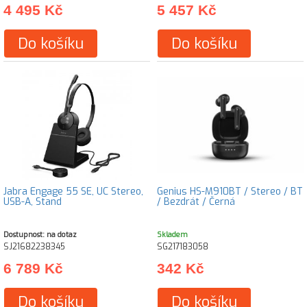
4 495 Kč
5 457 Kč
Do košíku
Do košíku
Jabra Engage 55 SE, UC Stereo,
Genius HS-M910BT / Stereo / BT
USB-A, Stand
/ Bezdrát / Černá
Dostupnost: na dotaz
Skladem
SJ21682238345
SG217183058
6 789 Kč
342 Kč
Do košíku
Do košíku