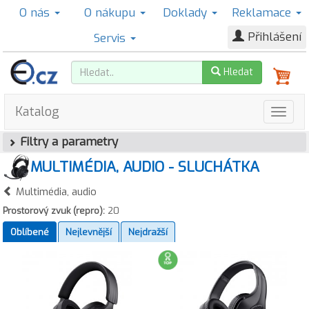
O nás
O nákupu
Doklady
Reklamace
Přihlášení
Servis
Hledat
Katalog
Filtry a parametry
MULTIMÉDIA, AUDIO - SLUCHÁTKA
Multimédia, audio
Prostorový zvuk (repro):
20
Oblíbené
Nejlevnější
Nejdražší