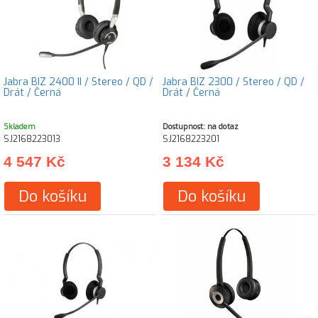
Jabra BIZ 2400 II / Stereo / QD /
Jabra BIZ 2300 / Stereo / QD /
Drát / Černá
Drát / Černá
Skladem
Dostupnost: na dotaz
SJ2168223013
SJ2168223201
4 547 Kč
3 134 Kč
Do košíku
Do košíku