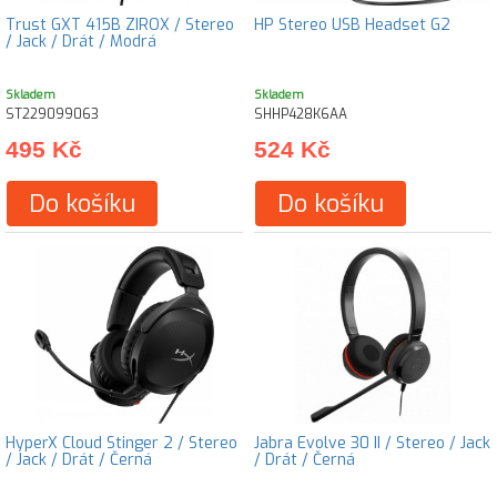
Trust GXT 415B ZIROX / Stereo
HP Stereo USB Headset G2
/ Jack / Drát / Modrá
Skladem
Skladem
ST229099063
SHHP428K6AA
495 Kč
524 Kč
Do košíku
Do košíku
HyperX Cloud Stinger 2 / Stereo
Jabra Evolve 30 II / Stereo / Jack
/ Jack / Drát / Černá
/ Drát / Černá