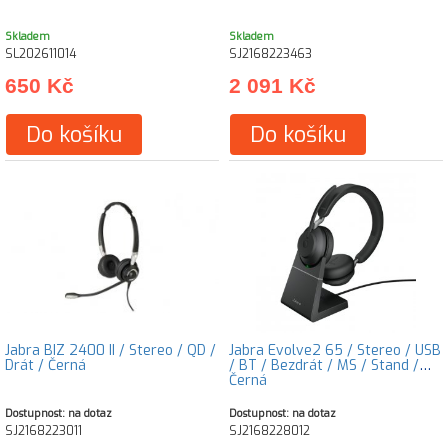
Skladem
Skladem
SL202611014
SJ2168223463
650 Kč
2 091 Kč
Do košíku
Do košíku
Jabra BIZ 2400 II / Stereo / QD /
Jabra Evolve2 65 / Stereo / USB
Drát / Černá
/ BT / Bezdrát / MS / Stand /
Černá
Dostupnost: na dotaz
Dostupnost: na dotaz
SJ2168223011
SJ2168228012