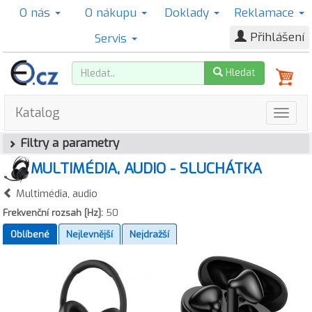
O nás
O nákupu
Doklady
Reklamace
Přihlášení
Servis
Hledat
Katalog
Filtry a parametry
MULTIMÉDIA, AUDIO - SLUCHÁTKA
Multimédia, audio
Frekvenční rozsah [Hz]:
50
Oblíbené
Nejlevnější
Nejdražší