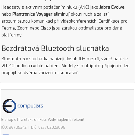
Headsety s aktivním potlačením hluku (ANC) jako
Jabra Evolve
nebo
Plantronics Voyager
eliminují okolní ruch a zajistí
srozumitelnou komunikaci při videokonferencích. Certifikace pro
Teams, Zoom nebo Cisco jsou zárukou optimalizace pro dané
platformy.
Bezdrátová Bluetooth sluchátka
Bluetooth 5.x sluchátka nabízejí dosah 10+ metrů, výdrž baterie
20–40 hodin a rychlé nabíjení. Modely s multipoint připojením lze
propojit se dvěma zařízeními současně.
E-shop s IT a elektronikou. Vždy najdeme řešení!
IČO: 86705342 | DIČ: CZ7702023098