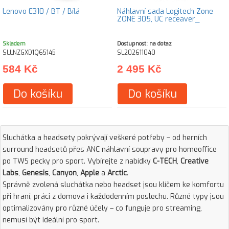
Lenovo E310 / BT / Bílá
Náhlavní sada Logitech Zone
ZONE 305, UC receaver_
Skladem
Dostupnost: na dotaz
SLLNZGXD1Q65145
SL202611040
584 Kč
2 495 Kč
Do košíku
Do košíku
Sluchátka a headsety pokrývají veškeré potřeby – od herních
surround headsetů přes ANC náhlavní soupravy pro homeoffice
po TWS pecky pro sport. Vybírejte z nabídky
C-TECH
,
Creative
Labs
,
Genesis
,
Canyon
,
Apple
a
Arctic
.
Správně zvolená sluchátka nebo headset jsou klíčem ke komfortu
při hraní, práci z domova i každodenním poslechu. Různé typy jsou
optimalizovány pro různé účely – co funguje pro streaming,
nemusí být ideální pro sport.