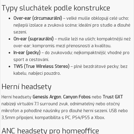
Typy sluchátek podle konstrukce
Over-ear (circumaurální)
– velké mušle obklopují celé ucho;
nejlepší izolace a zvuková scéna; ideální pro studio a dlouhé
sezení.
On-ear (supraurální)
– mušle leží na uších; kompaktnější než
over-ear; kompromis mezi přenosností a kvalitou.
In-ear (pecky)
– do zvukovodu; nejkompaktnější; vhodné pro
sport a cestování.
TWS (True Wireless Stereo)
– plně bezdrátové pecky; bez
kabelu, nabíjecí pouzdro.
Herní headsety
Herní headsety
Genesis Argon
,
Canyon Fobos
nebo
Trust GXT
nabízejí virtuální 7.1 surround zvuk, odnímatelný nebo otočný
mikrofon a pohodlné náušníky pro dlouhé herní sezení. USB nebo
3,5mm připojení, kompatibilita s PC, PS4/PS5 a Xbox.
ANC headsety pro homeoffice