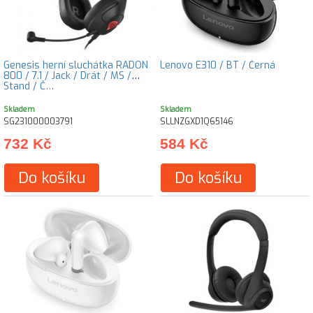
Genesis herní sluchátka RADON
Lenovo E310 / BT / Černá
800 / 7.1 / Jack / Drát / MS /
Stand / Č…
Skladem
Skladem
SG231000003791
SLLNZGXD1Q65146
732 Kč
584 Kč
Do košíku
Do košíku