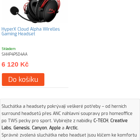
HyperX Cloud Alpha Wirelles
Gaming Headset
Skladem
SHHP4P5D4AA
6 120 Kč
Do košíku
Sluchátka a headsety pokrývají veškeré potřeby – od herních
surround headsetů přes ANC náhlavní soupravy pro homeoffice
po TWS pecky pro sport. Vybírejte z nabídky
C-TECH
,
Creative
Labs
,
Genesis
,
Canyon
,
Apple
a
Arctic
.
Správně zvolená sluchátka nebo headset jsou klíčem ke komfortu