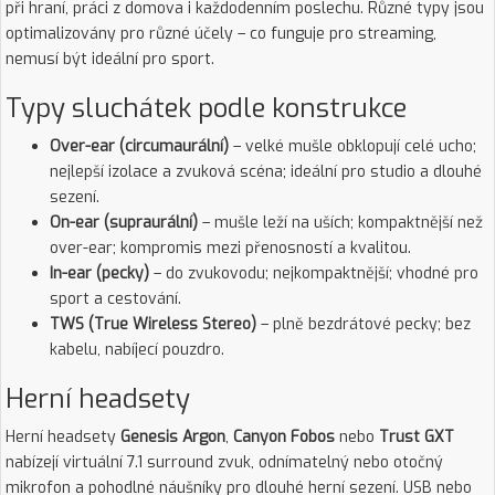
při hraní, práci z domova i každodenním poslechu. Různé typy jsou
optimalizovány pro různé účely – co funguje pro streaming,
nemusí být ideální pro sport.
Typy sluchátek podle konstrukce
Over-ear (circumaurální)
– velké mušle obklopují celé ucho;
nejlepší izolace a zvuková scéna; ideální pro studio a dlouhé
sezení.
On-ear (supraurální)
– mušle leží na uších; kompaktnější než
over-ear; kompromis mezi přenosností a kvalitou.
In-ear (pecky)
– do zvukovodu; nejkompaktnější; vhodné pro
sport a cestování.
TWS (True Wireless Stereo)
– plně bezdrátové pecky; bez
kabelu, nabíjecí pouzdro.
Herní headsety
Herní headsety
Genesis Argon
,
Canyon Fobos
nebo
Trust GXT
nabízejí virtuální 7.1 surround zvuk, odnímatelný nebo otočný
mikrofon a pohodlné náušníky pro dlouhé herní sezení. USB nebo