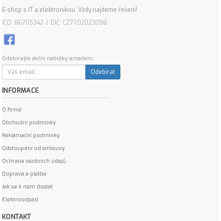
E-shop s IT a elektronikou. Vždy najdeme řešení!
IČO: 86705342 | DIČ: CZ7702023098
Odebírejte akční nabídky emailem:
Odebírat
INFORMACE
O firmě
Obchodní podmínky
Reklamační podmínky
Odstoupení od smlouvy
Ochrana osobních údajů
Doprava a platba
Jak se k nám dostat
Elektroodpad
KONTAKT