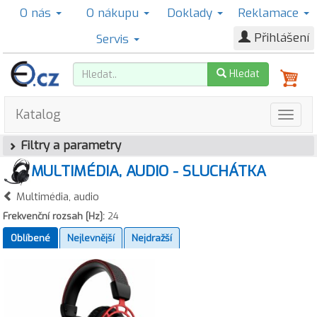
O nás
O nákupu
Doklady
Reklamace
Přihlášení
Servis
Hledat
Katalog
Filtry a parametry
MULTIMÉDIA, AUDIO - SLUCHÁTKA
Multimédia, audio
Frekvenční rozsah [Hz]:
24
Oblíbené
Nejlevnější
Nejdražší