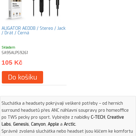
ALIGATOR AE008 / Stereo / Jack
/ Drát / Černá
Skladem
SA95ALPS9261
105 Kč
Do košíku
Sluchátka a headsety pokrývají veškeré potřeby – od herních
surround headsetů přes ANC náhlavní soupravy pro homeoffice
po TWS pecky pro sport. Vybírejte z nabídky
C-TECH
,
Creative
Labs
,
Genesis
,
Canyon
,
Apple
a
Arctic
.
Správně zvolená sluchátka nebo headset jsou klíčem ke komfortu