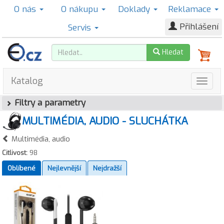
O nás
O nákupu
Doklady
Reklamace
Přihlášení
Servis
Hledat
Katalog
Filtry a parametry
MULTIMÉDIA, AUDIO - SLUCHÁTKA
Multimédia, audio
Citlivost:
98
Oblíbené
Nejlevnější
Nejdražší