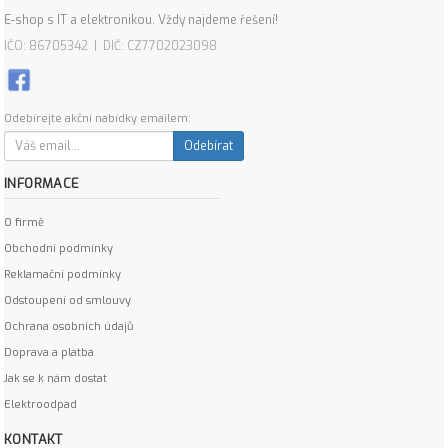
E-shop s IT a elektronikou. Vždy najdeme řešení!
IČO: 86705342 | DIČ: CZ7702023098
Odebírejte akční nabídky emailem:
Odebírat
INFORMACE
O firmě
Obchodní podmínky
Reklamační podmínky
Odstoupení od smlouvy
Ochrana osobních údajů
Doprava a platba
Jak se k nám dostat
Elektroodpad
KONTAKT