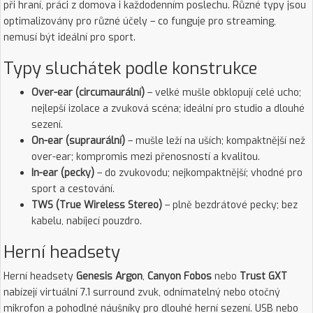
při hraní, práci z domova i každodenním poslechu. Různé typy jsou
optimalizovány pro různé účely – co funguje pro streaming,
nemusí být ideální pro sport.
Typy sluchátek podle konstrukce
Over-ear (circumaurální)
– velké mušle obklopují celé ucho;
nejlepší izolace a zvuková scéna; ideální pro studio a dlouhé
sezení.
On-ear (supraurální)
– mušle leží na uších; kompaktnější než
over-ear; kompromis mezi přenosností a kvalitou.
In-ear (pecky)
– do zvukovodu; nejkompaktnější; vhodné pro
sport a cestování.
TWS (True Wireless Stereo)
– plně bezdrátové pecky; bez
kabelu, nabíjecí pouzdro.
Herní headsety
Herní headsety
Genesis Argon
,
Canyon Fobos
nebo
Trust GXT
nabízejí virtuální 7.1 surround zvuk, odnímatelný nebo otočný
mikrofon a pohodlné náušníky pro dlouhé herní sezení. USB nebo