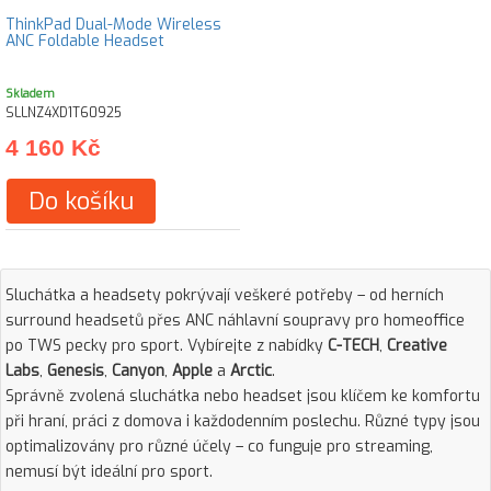
ThinkPad Dual-Mode Wireless
ANC Foldable Headset
Skladem
SLLNZ4XD1T60925
4 160 Kč
Do košíku
Sluchátka a headsety pokrývají veškeré potřeby – od herních
surround headsetů přes ANC náhlavní soupravy pro homeoffice
po TWS pecky pro sport. Vybírejte z nabídky
C-TECH
,
Creative
Labs
,
Genesis
,
Canyon
,
Apple
a
Arctic
.
Správně zvolená sluchátka nebo headset jsou klíčem ke komfortu
při hraní, práci z domova i každodenním poslechu. Různé typy jsou
optimalizovány pro různé účely – co funguje pro streaming,
nemusí být ideální pro sport.