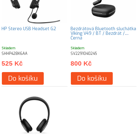
HP Stereo USB Headset G2
Bezdrátová Bluetooth sluchátka
Viking V49 / BT / Bezdrát /
Černá
Skladem
Skladem
SHHP428K6AA
SV2291040245
525 Kč
800 Kč
Do košíku
Do košíku