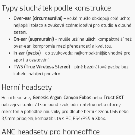
Typy sluchátek podle konstrukce
Over-ear (circumaurální)
– velké mušle obklopují celé ucho;
nejlepší izolace a zvuková scéna; ideální pro studio a dlouhé
sezení.
On-ear (supraurální)
– mušle leží na uších; kompaktnější než
over-ear; kompromis mezi přenosností a kvalitou.
In-ear (pecky)
– do zvukovodu; nejkompaktnější; vhodné pro
sport a cestování.
TWS (True Wireless Stereo)
– plně bezdrátové pecky; bez
kabelu, nabíjecí pouzdro.
Herní headsety
Herní headsety
Genesis Argon
,
Canyon Fobos
nebo
Trust GXT
nabízejí virtuální 7.1 surround zvuk, odnímatelný nebo otočný
mikrofon a pohodlné náušníky pro dlouhé herní sezení. USB nebo
3,5mm připojení, kompatibilita s PC, PS4/PS5 a Xbox.
ANC headsety pro homeoffice