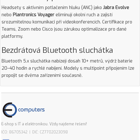
Headsety s aktivním potlačením hluku (ANC) jako
Jabra Evolve
nebo
Plantronics Voyager
eliminují okolní ruch a zajistí
srozumitelnou komunikaci při videokonferencích. Certifikace pro
Teams, Zoom nebo Cisco jsou zárukou optimalizace pro dané
platformy.
Bezdrátová Bluetooth sluchátka
Bluetooth 5.x sluchátka nabízejí dosah 10+ metrů, výdrž baterie
20–40 hodin a rychlé nabíjení. Modely s multipoint připojením lze
propojit se dvěma zařízeními současně.
E-shop s IT a elektronikou. Vždy najdeme řešení!
IČO: 86705342 | DIČ: CZ7702023098