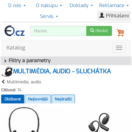
O nás
O nákupu
Doklady
Reklamace
Přihlášení
Servis
Hledat
Katalog
Filtry a parametry
MULTIMÉDIA, AUDIO - SLUCHÁTKA
Multimédia, audio
Citlivost:
74
Oblíbené
Nejlevnější
Nejdražší