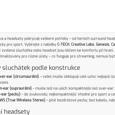
ka a headsety pokrývají veškeré potřeby – od herních surround hea
ky pro sport. Vybírejte z nabídky
C-TECH
,
Creative Labs
,
Genesis
,
C
 zvolená sluchátka nebo headset jsou klíčem ke komfortu při hraní,
timalizovány pro různé účely – co funguje pro streaming, nemusí být 
 sluchátek podle konstrukce
ver-ear (circumaurální)
– velké mušle obklopují celé ucho; nejlepší iz
ezení.
n-ear (supraurální)
– mušle leží na uších; kompaktnější než over-ear
n-ear (pecky)
– do zvukovodu; nejkompaktnější; vhodné pro sport a ce
WS (True Wireless Stereo)
– plně bezdrátové pecky; bez kabelu, nabí
í headsety