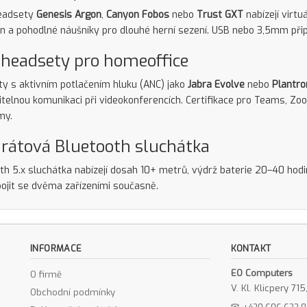
headsety
Genesis Argon
,
Canyon Fobos
nebo
Trust GXT
nabízejí virtu
n a pohodlné náušníky pro dlouhé herní sezení. USB nebo 3,5mm připo
headsety pro homeoffice
y s aktivním potlačením hluku (ANC) jako
Jabra Evolve
nebo
Plantro
telnou komunikaci při videokonferencích. Certifikace pro Teams, Zo
my.
rátová Bluetooth sluchátka
th 5.x sluchátka nabízejí dosah 10+ metrů, výdrž baterie 20–40 hodin
pojit se dvěma zařízeními současně.
INFORMACE
KONTAKT
EO Computers
O firmě
V. Kl. Klicpery 7
Obchodní podmínky