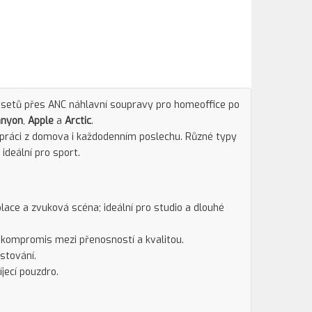
dsetů přes ANC náhlavní soupravy pro homeoffice po
anyon
,
Apple
a
Arctic
.
 práci z domova i každodenním poslechu. Různé typy
ideální pro sport.
olace a zvuková scéna; ideální pro studio a dlouhé
; kompromis mezi přenosností a kvalitou.
stování.
jecí pouzdro.