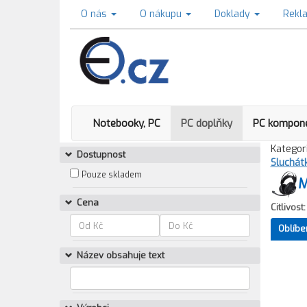
O nás
O nákupu
Doklady
Rekl
Notebooky, PC
PC doplňky
PC kompon
Kategori
Dostupnost
Sluchát
Pouze skladem
M
Cena
Citlivost:
Oblíbe
Název obsahuje text