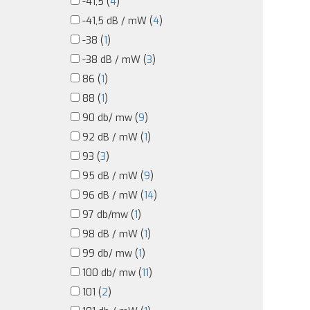
-41,5 (
4
)
-41,5 dB / mW (
4
)
-38 (
1
)
-38 dB / mW (
3
)
86 (
1
)
88 (
1
)
90 db/ mw (
9
)
92 dB / mW (
1
)
93 (
3
)
95 dB / mW (
9
)
96 dB / mW (
14
)
97 db/mw (
1
)
98 dB / mW (
1
)
99 db/ mw (
1
)
100 db/ mw (
11
)
101 (
2
)