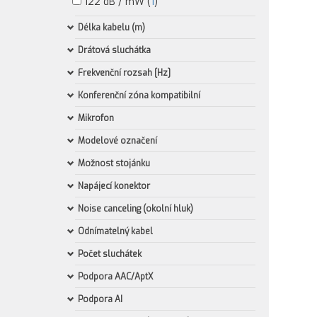
122 dB / mW (
1
)
Délka kabelu (m)
Drátová sluchátka
Frekvenční rozsah [Hz]
Konferenční zóna kompatibilní
Mikrofon
Modelové označení
Možnost stojánku
Napájecí konektor
Noise canceling (okolní hluk)
Odnímatelný kabel
Počet sluchátek
Podpora AAC/AptX
Podpora AI