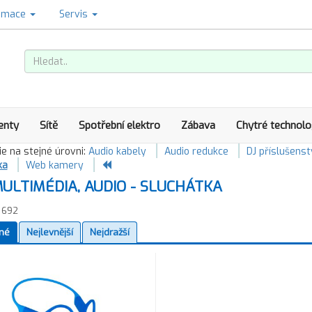
amace
Servis
enty
Sítě
Spotřební elektro
Zábava
Chytré technolo
e na stejné úrovni:
Audio kabely
Audio redukce
DJ příslušenst
ka
Web kamery
ULTIMÉDIA, AUDIO - SLUCHÁTKA
692
né
Nejlevnější
Nejdražší