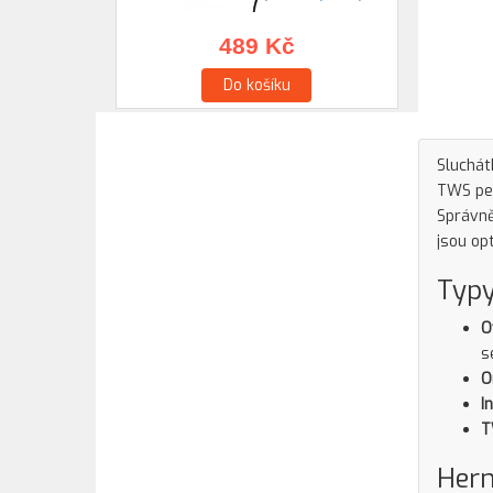
489 Kč
Do košíku
Sluchát
TWS pec
Správně
jsou op
Typy
O
s
O
I
T
Hern