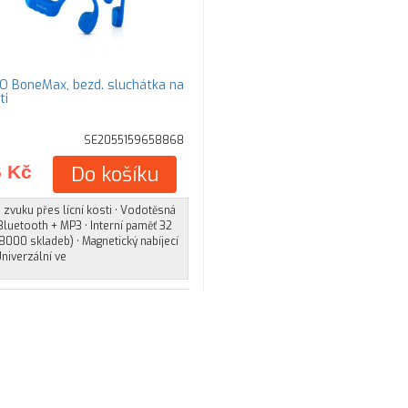
 BoneMax, bezd. sluchátka na
ti
SE2055159658868
6 Kč
Do košíku
 zvuku přes lícní kosti • Vodotěsná
 Bluetooth + MP3 • Interní paměť 32
8000 skladeb) • Magnetický nabíjecí
Univerzální ve