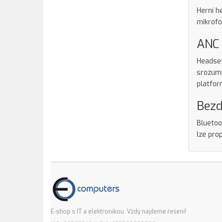
Herní 
mikrofo
ANC 
Headset
srozumi
platfor
Bezd
Bluetoo
lze pro
E-shop s IT a elektronikou. Vždy najdeme řešení!