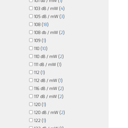
101 db / mW (
1
)
103 dB / mW (
4
)
105 dB / mW (
3
)
108 (
18
)
108 db / mW (
2
)
109 (
1
)
110 (
10
)
110 dB / mW (
2
)
111 dB / mW (
1
)
112 (
1
)
112 dB / mW (
1
)
116 dB / mW (
2
)
117 dB / mW (
2
)
120 (
1
)
120 dB / mW (
2
)
122 (
1
)