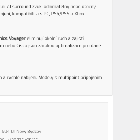
ální 7.1 surround zvuk, odnímatelný nebo otočný
jení, kompatibilita s PC, PS4/PS5 a Xbox.
nics Voyager
eliminují okolní ruch a zajistí
om nebo Cisco jsou zárukou optimalizace pro dané
 a rychlé nabíjení. Modely s multipoint připojením
15, 504 01 Nový Bydžov