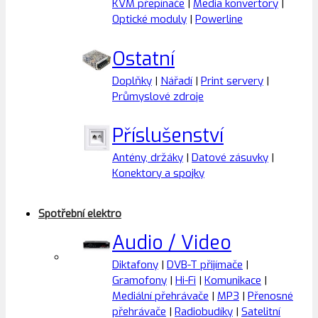
KVM přepínače
|
Media konvertory
|
Optické moduly
|
Powerline
Ostatní
Doplňky
|
Nářadí
|
Print servery
|
Průmyslové zdroje
Příslušenství
Antény, držáky
|
Datové zásuvky
|
Konektory a spojky
Spotřební elektro
Audio / Video
Diktafony
|
DVB-T přijímače
|
Gramofony
|
Hi-Fi
|
Komunikace
|
Mediální přehrávače
|
MP3
|
Přenosné
přehrávače
|
Radiobudíky
|
Satelitní