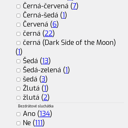
Černá-červená (
7
)
Černá-šedá (
1
)
Červená (
6
)
černá (
22
)
černá (Dark Side of the Moon)
(
1
)
Šedá (
13
)
Šedá-zelená (
1
)
šedá (
3
)
Žlutá (
1
)
žlutá (
2
)
Bezdrátové sluchátka
Ano (
134
)
Ne (
111
)