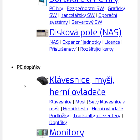
PC hry
|
Bezpečnostní SW
|
Grafický
SW
|
Kancelářský SW
|
Operační
systémy
|
Serverový SW
Disková pole (NAS)
NAS
|
Expanzní jednotky
|
Licence
|
Příslušenství
|
Rozšiřující karty
PC doplňky
Klávesnice, myši,
herní ovladače
Klávesnice
|
Myši
|
Sety klávesnice a
myši
|
Herní křesla
|
Herní ovladače
|
Podložky
|
Trackbally, prezentery
|
Doplňky
Monitory