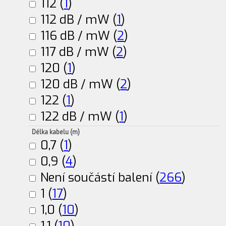
112 (
1
)
112 dB / mW (
1
)
116 dB / mW (
2
)
117 dB / mW (
2
)
120 (
1
)
120 dB / mW (
2
)
122 (
1
)
122 dB / mW (
1
)
Délka kabelu (m)
0,7 (
1
)
0,9 (
4
)
Není součástí balení (
266
)
1 (
17
)
1,0 (
10
)
1,1 (
10
)