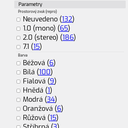
Parametry
Prostorový zvuk (repro)
Neuvedeno (
132
)
1.0 (mono) (
65
)
2.0 (stereo) (
186
)
7.1 (
15
)
Barva
Béžová (
6
)
Bílá (
100
)
Fialová (
9
)
Hnědá (
1
)
Modrá (
34
)
Oranžová (
6
)
Růžová (
15
)
Stříbrná (
3
)