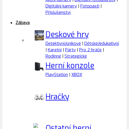
Digitální kamery
|
Fotopasti
|
Příslušenství
Zábava
Deskové hry
Detektivní/únikové
|
Dětské/edukativní
|
Karetní
|
Párty
|
Pro 2 hráče
|
Rodinné
|
Strategické
Herní konzole
PlayStation
|
XBOX
Hračky
Ostatní herní