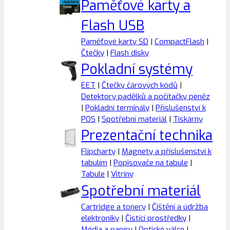
Paměťové karty a
Flash USB
Paměťové karty SD
|
CompactFlash
|
Čtečky
|
Flash disky
Pokladní systémy
EET
|
Čtečky čárových kódů
|
Detektory padělků a počítačky peněz
|
Pokladní terminály
|
Příslušenství k
POS
|
Spotřební materiál
|
Tiskárny
Prezentační technika
Flipcharty
|
Magnety a příslušenství k
tabulím
|
Popisovače na tabule
|
Tabule
|
Vitríny
Spotřební materiál
Cartridge a tonery
|
Čištění a údržba
elektroniky
|
Čistící prostředky
|
Média a papíry
|
Optické válce
|