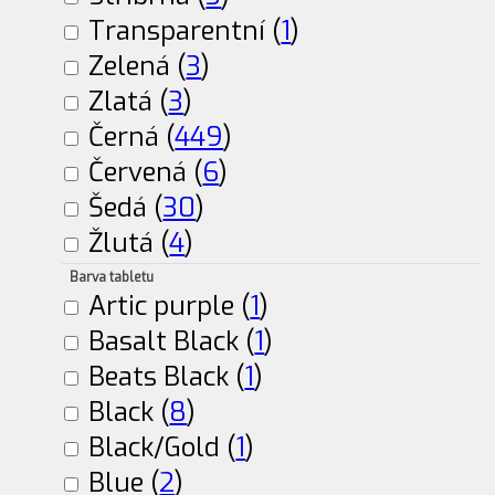
Transparentní (
1
)
Zelená (
3
)
Zlatá (
3
)
Černá (
449
)
Červená (
6
)
Šedá (
30
)
Žlutá (
4
)
Barva tabletu
Artic purple (
1
)
Basalt Black (
1
)
Beats Black (
1
)
Black (
8
)
Black/Gold (
1
)
Blue (
2
)