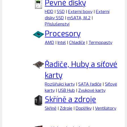
Pevné disky
HDD
|
SSD
|
Externí boxy
|
Externí
disky SSD
|
mSATA, M.2
|
Příslušenství
Procesory
AMD
|
Intel
|
Chladiče
|
Termopasty
Řadiče, Huby a síťové
karty
Rozšiřující karty
|
SATA řadiče
|
Síťové
karty
|
USB Hub
|
Zvukové karty
Skříně a zdroje
Skříně
|
Zdroje
|
Doplňky
|
Ventilátory