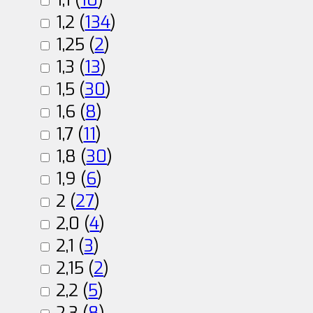
1,2 (
134
)
1,25 (
2
)
1,3 (
13
)
1,5 (
30
)
1,6 (
8
)
1,7 (
11
)
1,8 (
30
)
1,9 (
6
)
2 (
27
)
2,0 (
4
)
2,1 (
3
)
2,15 (
2
)
2,2 (
5
)
2,3 (
8
)