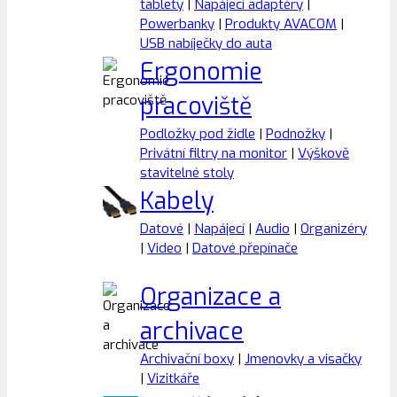
tablety
|
Napájecí adaptéry
|
Powerbanky
|
Produkty AVACOM
|
USB nabíječky do auta
Ergonomie
pracoviště
Podložky pod židle
|
Podnožky
|
Privátní filtry na monitor
|
Výškově
stavitelné stoly
Kabely
Datové
|
Napájecí
|
Audio
|
Organizéry
|
Video
|
Datové přepínače
Organizace a
archivace
Archivační boxy
|
Jmenovky a visačky
|
Vizitkáře