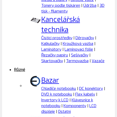
Tonery podle tiskáren
|
Údržba
|
3D
tisk - filamenty
Kancelářská
technika
Čistící prostředky
|
Děrovačky
|
Kalkulačky
|
Kroužková vazba
|
Laminátory
|
Laminovací fólie
|
Řezačky papíru
|
Sešívačky
|
Skartovačky
|
Termovazba
|
Vazače
Různé
Bazar
Chladiče notebooku
|
DC konektory
|
DVD k notebooku
|
Flex kabely
|
Invertory k LCD
|
Klávesnice k
notebooku
|
Komponenty
|
LCD
displeje
|
Ostatní