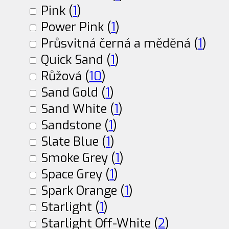
Pink (
1
)
Power Pink (
1
)
Průsvitná černá a měděná (
1
)
Quick Sand (
1
)
Růžová (
10
)
Sand Gold (
1
)
Sand White (
1
)
Sandstone (
1
)
Slate Blue (
1
)
Smoke Grey (
1
)
Space Grey (
1
)
Spark Orange (
1
)
Starlight (
1
)
Starlight Off-White (
2
)