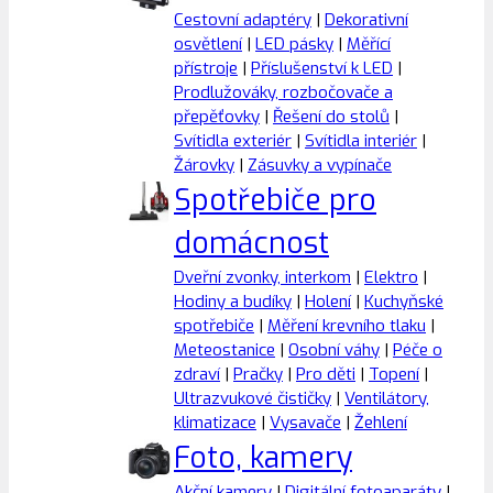
Cestovní adaptéry
|
Dekorativní
osvětlení
|
LED pásky
|
Měřící
přístroje
|
Příslušenství k LED
|
Prodlužováky, rozbočovače a
přepěťovky
|
Řešení do stolů
|
Svítidla exteriér
|
Svítidla interiér
|
Žárovky
|
Zásuvky a vypínače
Spotřebiče pro
domácnost
Dveřní zvonky, interkom
|
Elektro
|
Hodiny a budíky
|
Holení
|
Kuchyňské
spotřebiče
|
Měření krevního tlaku
|
Meteostanice
|
Osobní váhy
|
Péče o
zdraví
|
Pračky
|
Pro děti
|
Topení
|
Ultrazvukové čističky
|
Ventilátory,
klimatizace
|
Vysavače
|
Žehlení
Foto, kamery
Akční kamery
|
Digitální fotoaparáty
|