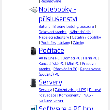
|
Repasované
Notebooky -
příslušenství
Baterie
|
Brašny, batohy, pouzdra
|
Dokovací stanice
|
Náhradní díly
|
Napájecí adaptéry
|
Ostatní / doplňky
|
Podložky, stojany
|
Zámky
Počítače
All In One PC
|
Domácí PC
|
Herní PC
|
Kancelářské PC
|
Mini PC
|
Pracovní
stanice
|
Předváděcí PC
|
Repasované
(použité) PC
Servery
Servery
|
Záložní zdroje UPS
|
Datové
rozvaděče
|
Komponenty
|
NAS -
rackový server
Software a PC hry