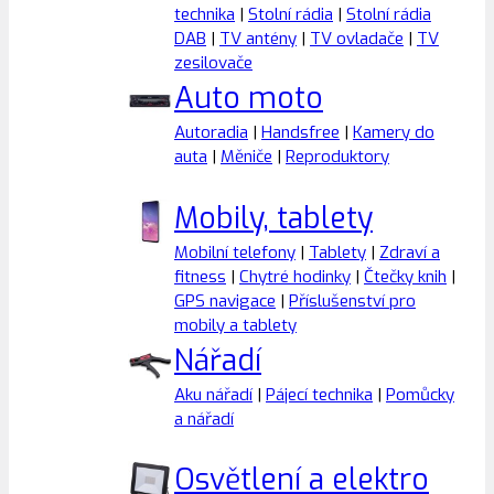
technika
|
Stolní rádia
|
Stolní rádia
DAB
|
TV antény
|
TV ovladače
|
TV
zesilovače
Auto moto
Autoradia
|
Handsfree
|
Kamery do
auta
|
Měniče
|
Reproduktory
Mobily, tablety
Mobilní telefony
|
Tablety
|
Zdraví a
fitness
|
Chytré hodinky
|
Čtečky knih
|
GPS navigace
|
Příslušenství pro
mobily a tablety
Nářadí
Aku nářadí
|
Pájecí technika
|
Pomůcky
a nářadí
Osvětlení a elektro