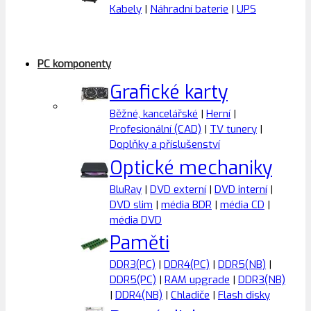
Kabely
|
Náhradní baterie
|
UPS
PC komponenty
Grafické karty
Běžné, kancelářské
|
Herní
|
Profesionální (CAD)
|
TV tunery
|
Doplňky a příslušenství
Optické mechaniky
BluRay
|
DVD externí
|
DVD interní
|
DVD slim
|
média BDR
|
média CD
|
média DVD
Paměti
DDR3(PC)
|
DDR4(PC)
|
DDR5(NB)
|
DDR5(PC)
|
RAM upgrade
|
DDR3(NB)
|
DDR4(NB)
|
Chladiče
|
Flash disky