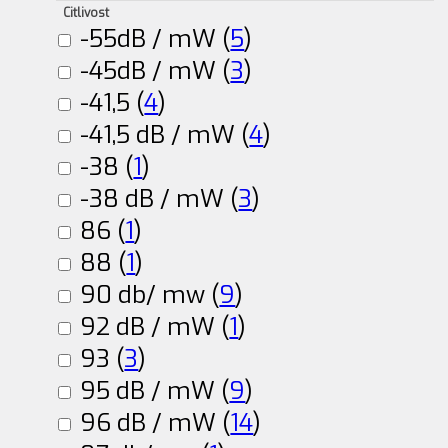
Citlivost
-55dB / mW (
5
)
-45dB / mW (
3
)
-41,5 (
4
)
-41,5 dB / mW (
4
)
-38 (
1
)
-38 dB / mW (
3
)
86 (
1
)
88 (
1
)
90 db/ mw (
9
)
92 dB / mW (
1
)
93 (
3
)
95 dB / mW (
9
)
96 dB / mW (
14
)