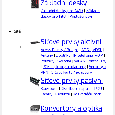
Základní desky
Základní desky pro AMD
|
Základní
desky pro Intel
|
Příslušenství
Sítě
Síťové prvky aktivní
Acess Pointy / Bridge
|
ADSL, VDSL
|
Antény
|
Doplňky
|
IP telefonie, VOIP
|
Routery
|
Switche
|
WLAN Controllery
|
POE injektory a adaptéry
|
Security a
VPN
|
Síťové karty / adaptéry
Síťové prvky pasivní
Bluetooth
|
Distribuce napájení PDU
|
Kabely
|
Redukce
|
Rozvaděče, rack
Konvertory a optika