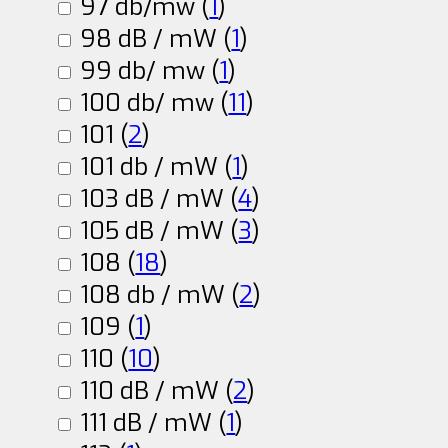
97 db/mw (
1
)
98 dB / mW (
1
)
99 db/ mw (
1
)
100 db/ mw (
11
)
101 (
2
)
101 db / mW (
1
)
103 dB / mW (
4
)
105 dB / mW (
3
)
108 (
18
)
108 db / mW (
2
)
109 (
1
)
110 (
10
)
110 dB / mW (
2
)
111 dB / mW (
1
)