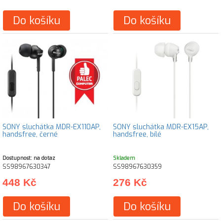
Do košíku
Do košíku
SONY sluchátka MDR-EX110AP,
SONY sluchátka MDR-EX15AP,
handsfree, černé
handsfree, bílé
Dostupnost: na dotaz
Skladem
SS98967630347
SS98967630359
448 Kč
276 Kč
Do košíku
Do košíku