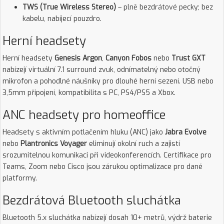
TWS (True Wireless Stereo)
– plně bezdrátové pecky; bez
kabelu, nabíjecí pouzdro.
Herní headsety
Herní headsety
Genesis Argon
,
Canyon Fobos
nebo
Trust GXT
nabízejí virtuální 7.1 surround zvuk, odnímatelný nebo otočný
mikrofon a pohodlné náušníky pro dlouhé herní sezení. USB nebo
3,5mm připojení, kompatibilita s PC, PS4/PS5 a Xbox.
ANC headsety pro homeoffice
Headsety s aktivním potlačením hluku (ANC) jako
Jabra Evolve
nebo
Plantronics Voyager
eliminují okolní ruch a zajistí
srozumitelnou komunikaci při videokonferencích. Certifikace pro
Teams, Zoom nebo Cisco jsou zárukou optimalizace pro dané
platformy.
Bezdrátová Bluetooth sluchátka
Bluetooth 5.x sluchátka nabízejí dosah 10+ metrů, výdrž baterie