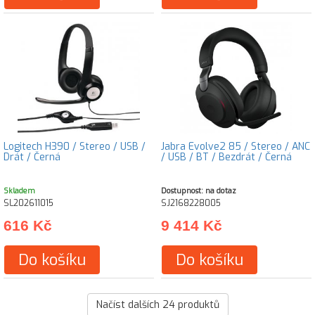
Logitech H390 / Stereo / USB /
Jabra Evolve2 85 / Stereo / ANC
Drát / Černá
/ USB / BT / Bezdrát / Černá
Skladem
Dostupnost: na dotaz
SL202611015
SJ2168228005
616 Kč
9 414 Kč
Do košíku
Do košíku
Načíst dalších
24
produktů