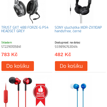
TRUST GXT 488 FORZE-G PS4
SONY sluchátka MDR-ZX110AP
HEADSET GREY
handsfree, černé
Skladem
Dostupnost: na dotaz
ST2290105841
SS98967630414
783 Kč
482 Kč
Do košíku
Do košíku