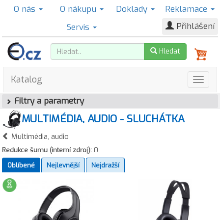
O nás
O nákupu
Doklady
Reklamace
Přihlášení
Servis
Hledat
Katalog
Filtry a parametry
MULTIMÉDIA, AUDIO - SLUCHÁTKA
Multimédia, audio
Redukce šumu (interní zdroj):
0
Oblíbené
Nejlevnější
Nejdražší