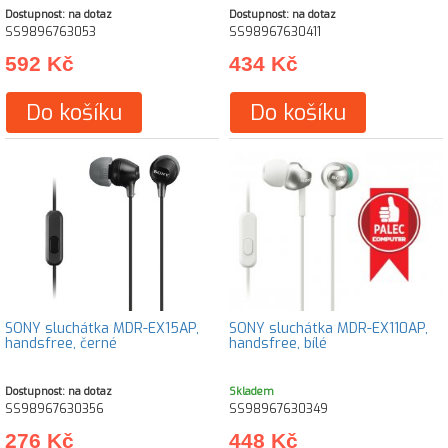
Dostupnost: na dotaz
Dostupnost: na dotaz
SS9896763053
SS98967630411
592 Kč
434 Kč
Do košíku
Do košíku
SONY sluchátka MDR-EX15AP,
SONY sluchátka MDR-EX110AP,
handsfree, černé
handsfree, bílé
Dostupnost: na dotaz
Skladem
SS98967630356
SS98967630349
276 Kč
448 Kč