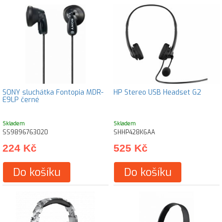
SONY sluchátka Fontopia MDR-
HP Stereo USB Headset G2
E9LP černé
Skladem
Skladem
SS9896763020
SHHP428K6AA
224 Kč
525 Kč
Do košíku
Do košíku