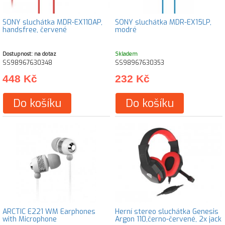
SONY sluchátka MDR-EX110AP,
SONY sluchátka MDR-EX15LP,
handsfree, červené
modré
Dostupnost: na dotaz
Skladem
SS98967630348
SS98967630353
448 Kč
232 Kč
Do košíku
Do košíku
ARCTIC E221 WM Earphones
Herní stereo sluchátka Genesis
with Microphone
Argon 110,černo-červené, 2x jack