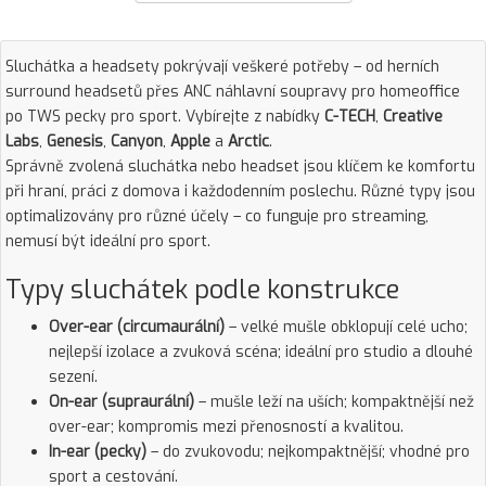
Sluchátka a headsety pokrývají veškeré potřeby – od herních
surround headsetů přes ANC náhlavní soupravy pro homeoffice
po TWS pecky pro sport. Vybírejte z nabídky
C-TECH
,
Creative
Labs
,
Genesis
,
Canyon
,
Apple
a
Arctic
.
Správně zvolená sluchátka nebo headset jsou klíčem ke komfortu
při hraní, práci z domova i každodenním poslechu. Různé typy jsou
optimalizovány pro různé účely – co funguje pro streaming,
nemusí být ideální pro sport.
Typy sluchátek podle konstrukce
Over-ear (circumaurální)
– velké mušle obklopují celé ucho;
nejlepší izolace a zvuková scéna; ideální pro studio a dlouhé
sezení.
On-ear (supraurální)
– mušle leží na uších; kompaktnější než
over-ear; kompromis mezi přenosností a kvalitou.
In-ear (pecky)
– do zvukovodu; nejkompaktnější; vhodné pro
sport a cestování.