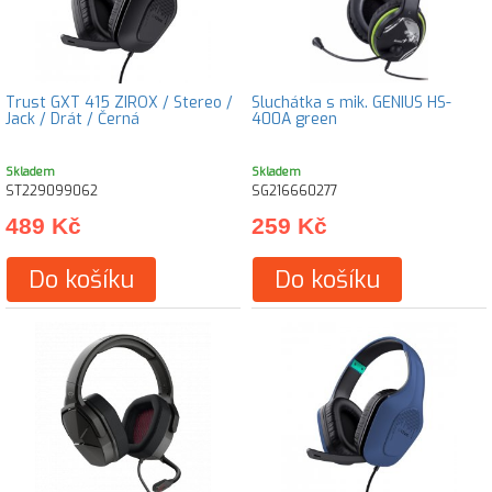
Trust GXT 415 ZIROX / Stereo /
Sluchátka s mik. GENIUS HS-
Jack / Drát / Černá
400A green
Skladem
Skladem
ST229099062
SG216660277
489 Kč
259 Kč
Do košíku
Do košíku