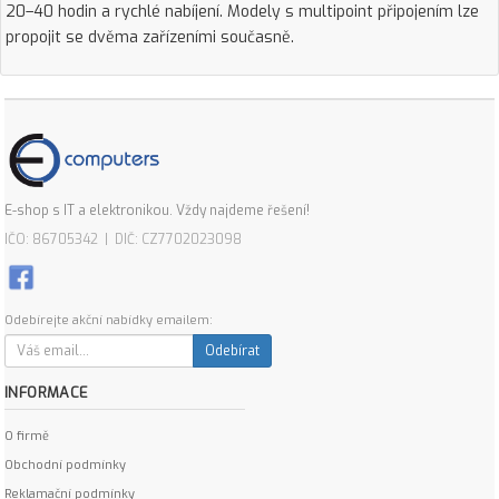
20–40 hodin a rychlé nabíjení. Modely s multipoint připojením lze
propojit se dvěma zařízeními současně.
E-shop s IT a elektronikou. Vždy najdeme řešení!
IČO: 86705342 | DIČ: CZ7702023098
Odebírejte akční nabídky emailem:
Odebírat
INFORMACE
O firmě
Obchodní podmínky
Reklamační podmínky