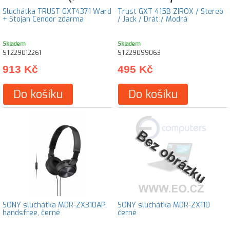
Sluchátka TRUST GXT4371 Ward
Trust GXT 415B ZIROX / Stereo
+ Stojan Cendor zdarma
/ Jack / Drát / Modrá
Skladem
Skladem
ST229012261
ST229099063
913 Kč
495 Kč
Do košíku
Do košíku
SONY sluchátka MDR-ZX310AP,
SONY sluchátka MDR-ZX110
handsfree, černé
černé