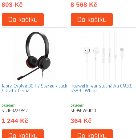
803 Kč
8 568 Kč
Do košíku
Do košíku
Jabra Evolve 30 II / Stereo / Jack
Huawei In-ear sluchátka CM33,
/ Drát / Černá
USB-C, White
Skladem
Skladem
SJ21682237512
SH95HWS1010
1 244 Kč
364 Kč
Do košíku
Do košíku