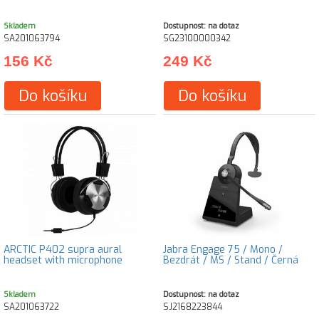
Skladem
Dostupnost: na dotaz
SA201063794
SG23100000342
156 Kč
249 Kč
Do košíku
Do košíku
ARCTIC P402 supra aural
Jabra Engage 75 / Mono /
headset with microphone
Bezdrát / MS / Stand / Černá
Skladem
Dostupnost: na dotaz
SA201063722
SJ2168223844