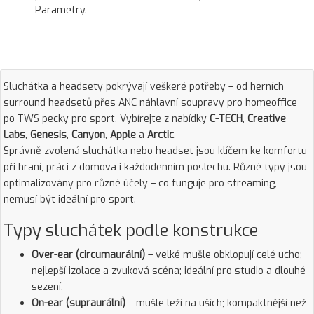
Parametry.
Sluchátka a headsety pokrývají veškeré potřeby – od herních
surround headsetů přes ANC náhlavní soupravy pro homeoffice
po TWS pecky pro sport. Vybírejte z nabídky
C-TECH
,
Creative
Labs
,
Genesis
,
Canyon
,
Apple
a
Arctic
.
Správně zvolená sluchátka nebo headset jsou klíčem ke komfortu
při hraní, práci z domova i každodenním poslechu. Různé typy jsou
optimalizovány pro různé účely – co funguje pro streaming,
nemusí být ideální pro sport.
Typy sluchátek podle konstrukce
Over-ear (circumaurální)
– velké mušle obklopují celé ucho;
nejlepší izolace a zvuková scéna; ideální pro studio a dlouhé
sezení.
On-ear (supraurální)
– mušle leží na uších; kompaktnější než