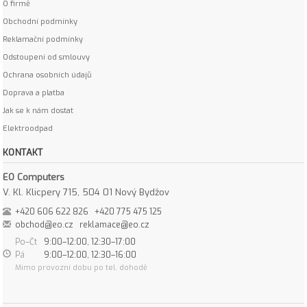
O firmě
Obchodní podmínky
Reklamační podmínky
Odstoupení od smlouvy
Ochrana osobních údajů
Doprava a platba
Jak se k nám dostat
Elektroodpad
KONTAKT
EO Computers
V. Kl. Klicpery 715, 504 01 Nový Bydžov
+420 606 622 826
+420 775 475 125
obchod@eo.cz
reklamace@eo.cz
Po–Čt
9:00–12:00, 12:30–17:00
Pá
9:00–12:00, 12:30–16:00
Mimo provozní dobu po tel. dohodě