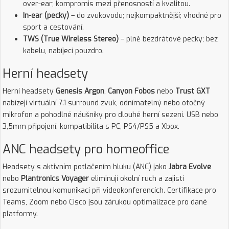
over-ear; kompromis mezi přenosností a kvalitou.
In-ear (pecky)
– do zvukovodu; nejkompaktnější; vhodné pro
sport a cestování.
TWS (True Wireless Stereo)
– plně bezdrátové pecky; bez
kabelu, nabíjecí pouzdro.
Herní headsety
Herní headsety
Genesis Argon
,
Canyon Fobos
nebo
Trust GXT
nabízejí virtuální 7.1 surround zvuk, odnímatelný nebo otočný
mikrofon a pohodlné náušníky pro dlouhé herní sezení. USB nebo
3,5mm připojení, kompatibilita s PC, PS4/PS5 a Xbox.
ANC headsety pro homeoffice
Headsety s aktivním potlačením hluku (ANC) jako
Jabra Evolve
nebo
Plantronics Voyager
eliminují okolní ruch a zajistí
srozumitelnou komunikaci při videokonferencích. Certifikace pro
Teams, Zoom nebo Cisco jsou zárukou optimalizace pro dané
platformy.