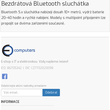
Bezdrátová Bluetooth sluchátka
Bluetooth 5.x sluchátka nabízejí dosah 10+ metrů, výdrž baterie
20–40 hodin a rychlé nabíjení. Modely s multipoint připojením lze
propojit se dvěma zařízeními současně.
E-shop s IT a elektronikou. Vždy najdeme řešení!
IČO: 86705342 | DIČ: CZ7702023098
Odebírejte akční nabídky emailem:
Odebírat
INFORMACE