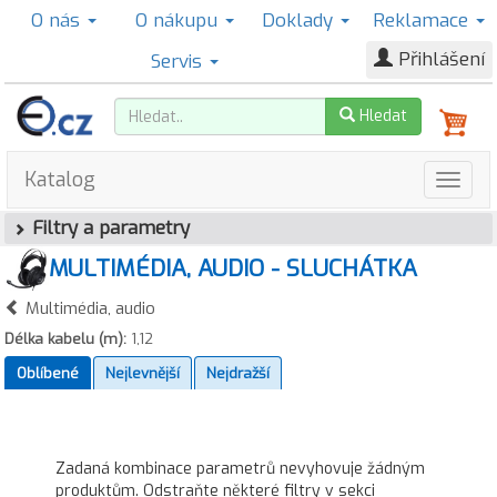
O nás
O nákupu
Doklady
Reklamace
Přihlášení
Servis
Hledat
Katalog
Filtry a parametry
MULTIMÉDIA, AUDIO - SLUCHÁTKA
Multimédia, audio
Délka kabelu (m):
1,12
Oblíbené
Nejlevnější
Nejdražší
Zadaná kombinace parametrů nevyhovuje žádným
produktům. Odstraňte některé filtry v sekci